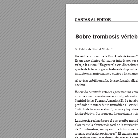
CART
AS AL
 EDITOR
Sobre trombosis vérteb
Sr
. 
Editor 
de 
“Salud 
Militar”:
He 
leído 
el 
artículo 
de 
la 
Dra. 
Anela 
de 
Armas 
“
Es 
un 
caso 
clínico 
del 
mayor 
interés 
por 
ser 
trabajo 
la 
autora: 
“En 
general 
estas 
disecciones
aporte 
de 
la 
tecnología 
actualmente 
disponible 
impacto 
en 
el 
mejor 
manejo 
clínico 
y 
las 
chance
Al 
revisar 
su 
bibliografía, 
ésta 
no 
fue 
más 
allá 
d
nacional. 
He 
creído 
de 
interés 
entonces, 
rescatar 
una 
com
vinculé 
a 
un 
traumatismo 
cervical, 
publicada 
Sanidad 
de las 
Fuerzas 
Armadas 
(2). 
Se trataba
profundo sin 
antecedente traumático 
al servici
“infarto 
de tronco 
cerebral”, 
rutinas y 
líquido 
e
lesión 
objetiva. 
Sin 
recuperar 
la 
conciencia 
y 
si
La 
autopsia realizada 
por el 
que 
escribe 
mostró
claramente 
la 
obstrucción 
total 
de 
la 
arteria 
vér
de 
20 
milímetros, 
incluyendo 
la 
bifurcación, 
arterias 
cerebrales 
posteriores”. 
El 
examen 
mic