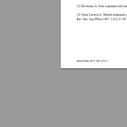
(1) De 
Armas 
A. Ictus isquémico del ter
(2) Soiza Larrosa 
A. Muerte inopinada p
Rev Serv San FF
AA
 1987; 12(1):37-39.
Salud Militar 2017; 36(1):70-71