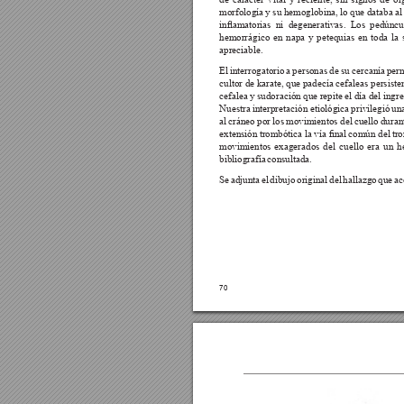
de 
carácter 
vital 
y 
reciente, 
sin 
signos 
de 
or
morfología 
y 
su 
hemoglobina, 
lo 
que 
databa 
al
inﬂamatorias 
ni  degenerativas. 
Los 
pedúncu
hemorrágico 
en 
napa 
y 
petequias 
en 
toda 
la 
apreciable.
El 
interrogatorio 
a 
personas 
de 
su 
cercanía 
perm
cultor de karate, 
que padecía 
cefaleas persiste
cefalea 
y 
sudoración 
que 
repite 
el 
día 
del ingre
Nuestra 
interpretación 
etiológica 
privilegió 
una
al 
cráneo 
por 
los 
movimientos del 
cuello 
duran
extensión 
trombótica 
la 
vía ﬁnal 
común del 
tro
movimientos 
exagerados 
del 
cuello 
era 
un 
h
bibliografía 
consultada. 
Se 
adjunta 
el 
dibujo 
original 
del 
hallazgo 
que 
ac
70