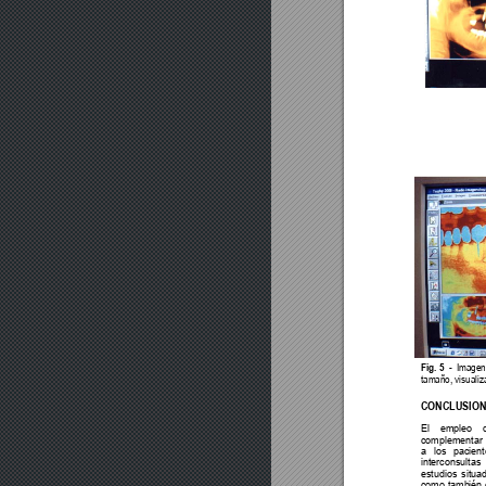
Fig. 5  -
  Imagen
tamaño, visualiz
CONCLUSION
El empleo 
complementar 
a los pacient
interconsulta
estudios situa
como también e