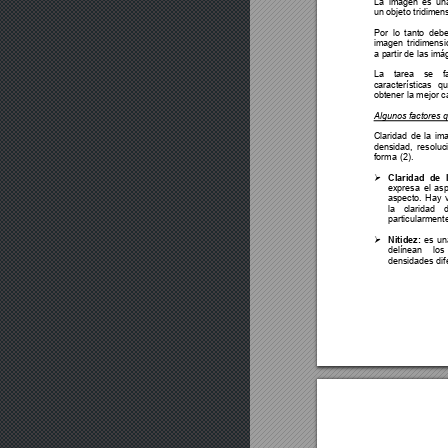
La imagen es un
un objeto tridimen
Por lo tanto deb
imagen tridimensi
a partir de las im
La tarea se fac
características
obtener la mejor c
Algunos factores q
Claridad de la ima
densidad, resoluc
forma (2). 
Claridad de 

expresa el asp
aspecto. Hay 
la claridad
particularmente
Nitidez:
 es un

delínean lo
densidades dif