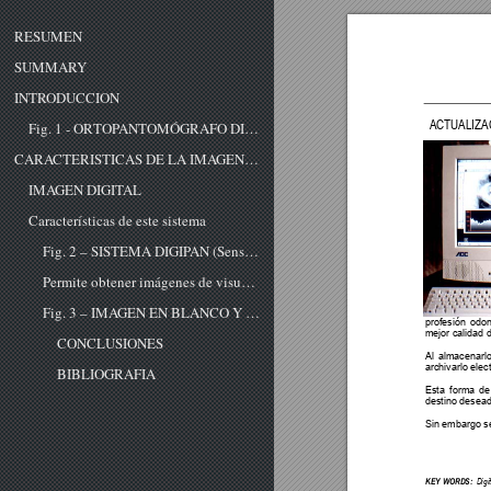
RESUMEN
SUMMARY
INTRODUCCION
ACTUALIZA
Fig. 1 - ORTOPANTOMÓGRAFO DIGITAL OS1000
CARACTERISTICAS DE LA IMAGEN PANORAMICA
IMAGEN DIGITAL
Características de este sistema
Fig. 2 – SISTEMA DIGIPAN (Sensor)
Permite obtener imágenes de visualización inmediata en la pantalla del monitor.
Fig. 3 – IMAGEN EN BLANCO Y NEGRO
profesión odo
mejor calidad 
CONCLUSIONES
Al almacenarl
archivarlo elec
BIBLIOGRAFIA
Esta forma de
destino desead
Sin embargo se
KEY WORDS:
  Dig