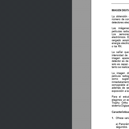
IMAGEN DIGIT
La obtención
número de com
detectores ele
Las imágene
películas radi
Los senso
electrónicos. 
cargado acop
energía elect
o los RX. 
La señal que
intensidad de 
imagen apar
detector es de 
solo es capaz 
tanto se realiz
La imagen d
película radiog
como sugie
inmediatame
comparable al
además de se
exposición a la
Para el estud
elegimos un e
Trophy Ortho
sistema Digipa
Característica
1. 
Ofrece vari
a) Panorám
segundos. 