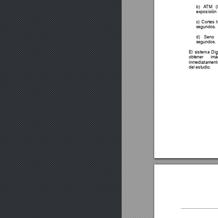
b) ATM (la
exposición
c) Cortes 
segundos. 
d) Seno m
segundos. 
El sistema Dig
obtener imá
inmediatament
del estudio. 