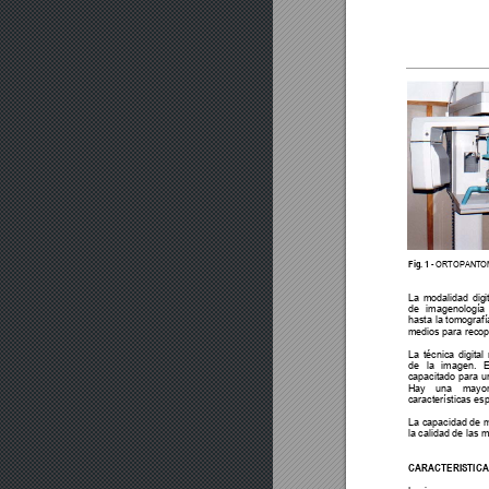
Fig. 1 - 
ORTOPANTO
La modalidad digi
de imagenología
hasta la tomografí
medios para recopil
La técnica digital
de la imagen. E
capacitado para u
Hay una mayor
características es
La capacidad de 
la calidad de las 
CARACTERISTICAS