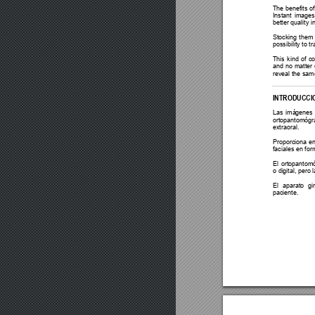
The benefits of
Instant images,
better quality i
Stocking them 
possibility to t
This kind of c
and no matter 
reveal the same
INTRODUCCI
Las imágenes
ortopantomógr
extraoral. 
Proporciona e
faciales en fo
El ortopantom
o digital, pero
El aparato gi
paciente. 