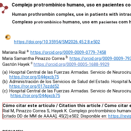
Complejo protrombínico humano, uso en pacientes con he
Human prothrombin complex, use in patients with intracr
Complexo
humano, uso em
com he
protrombínico
pacientes
https://doi.org/10.35954/SM2026.45.2.8.e502
a
Mariana Rial
https://orcid.org/0009-0009-0779-7458
b
Maria Samantha
Pinazzo
Correa
https://orcid.org/0009-0009-79
c
Gastón Hayek
https://orcid.org/0009-0005-1688-9929
(a)
Hospital Central de las Fuerzas Armadas. Servic
https://ror.org/044gxcb75
(b)
Administración de los Servicios de Salud
https://ror.org/017qzdd52
(c)
Hospital Central de las Fuerzas Armadas. Servicio de Neurociru
https://ror.org/044gxcb75
Cómo citar este artículo / Citation this article / Como citar 
Rial M, Pinazzo Correa S, Hayek K. Complejo protrombínico humano, 
[citado DD de MM de AAAA]; 45(2):e502. Disponible en:
https://rev