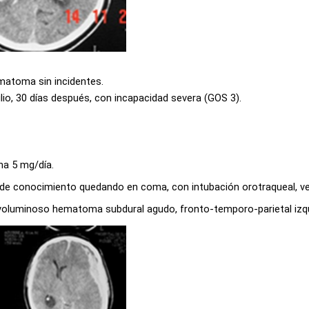
matoma sin incidentes.
lio, 30 días después, con incapacidad severa (GOS 3).
ina 5 mg/día.
 de conocimiento quedando en coma, con intubación orotraqueal, vent
n voluminoso hematoma subdural agudo, fronto-temporo-parietal iz