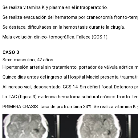
Se realiza vitamina K y plasma en el intraoperatorio.
Se realiza evacuación del hematoma por craneotomía fronto-tempo
Se destaca: dificultades en la hemostasis durante la cirugía.
Mala evolución clínico-tomográfica. Fallece (GOS 1).
CASO 3
Sexo masculino, 42 años.
Hipertensión arterial sin tratamiento, portador de válvula aórtic
Quince días antes del ingreso al Hospital Maciel presenta trauma
Al ingreso vigil, desorientado. GCS 14. Sin déficit focal. Deterioro 
La TAC (figura 3) evidencia hematoma subdural crónico fronto-te
PRIMERA CRASIS: tasa de protrombina 33%. Se realiza vitamina K 