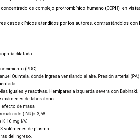
de concentrado de complejo protrombínico humano (CCPH), en vistas
s casos clínicos atendidos por los autores, contrastándolos con la 
opatía dilatada.
onocimiento (PDC).
nuel Quintela, donde ingresa ventilando al aire. Presión arterial (PA
ientada.
as iguales y reactivas. Hemiparesia izquierda severa con Babinski.
y exámenes de laboratorio.
 efecto de masa.
rmalizado (INR)= 3,58.
 K 10 mg I/V.
 3 volúmenes de plasma.
ras del ingreso.