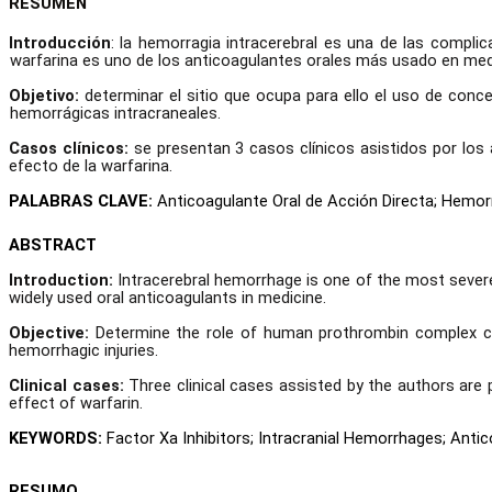
RESUMEN
Introducción
: la hemorragia intracerebral es una de las compli
warfarina es uno de los anticoagulantes orales más usado en med
Objetivo:
determinar el sitio que ocupa para ello el uso de con
hemorrágicas intracraneales.
Casos clínicos:
se presentan 3 casos clínicos asistidos por los 
efecto de la warfarina.
PALABRAS CLAVE:
Anticoagulante Oral de Acción Directa; Hemor
ABSTRACT
Introduction:
Intracerebral hemorrhage is one of the most severe
widely used oral anticoagulants in medicine.
Objective:
Determine the role of human prothrombin complex con
hemorrhagic injuries.
Clinical cases:
Three clinical cases assisted by the authors are
effect of warfarin.
KEYWORDS:
Factor Xa Inhibitors; Intracranial Hemorrhages; Antic
RESUMO