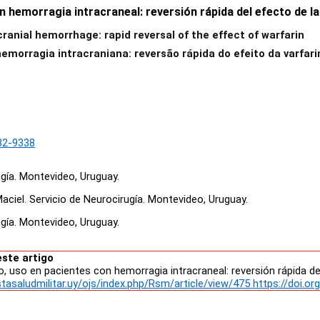
morragia intracraneal: reversión rápida del efecto de la
anial hemorrhage: rapid reversal of the effect of warfarin
morragia intracraniana: reversão rápida do efeito da varfari
32-9338
io de Neurocirugía. Montevideo, Uruguay.
 del Estado. Hospital Maciel. Servicio de Ne
gía.
Montevideo, Uruguay.
este artigo
uso en pacientes con hemorragia intracraneal: reversión rápida del ef
istasaludmilitar.uy/ojs/index.php/Rsm/article/view/475
https://doi.o