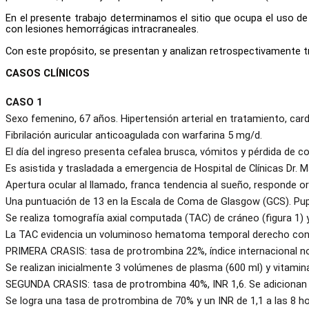
En el presente trabajo determinamos el sitio que ocupa el uso 
con lesiones hemorrágicas intracraneales.
Con este propósito, se presentan y analizan retrospectivamente tre
CASOS CLÍNICOS
CASO 1
Sexo femenino, 67 años. Hipertensión arterial en tratamiento, cardi
Fibrilación auricular anticoagulada con warfarina 5 mg/d.
El día del ingreso presenta cefalea brusca, vómitos y pérdida de c
Es asistida y trasladada a emergencia de Hospital de Clínicas Dr. Ma
Apertura ocular al llamado, franca tendencia al sueño, responde or
Una puntuación de 13 en la Escala de Coma de Glasgow (GCS). Pupil
Se realiza tomografía axial computada (TAC) de cráneo (figura 1) 
La TAC evidencia un voluminoso hematoma temporal derecho con
PRIMERA CRASIS: tasa de protrombina 22%, índice internacional no
Se realizan inicialmente 3 volúmenes de plasma (600 ml) y vitamina
SEGUNDA CRASIS: tasa de protrombina 40%, INR 1,6. Se adicionan
Se logra una tasa de protrombina de 70% y un INR de 1,1 a las 8 ho