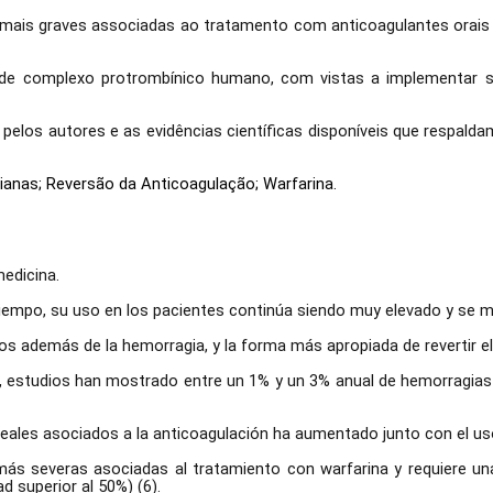
mais graves associadas ao tratamento com anticoagulantes orais e
 de complexo protrombínico humano, com vistas a implementar 
s pelos autores e as evidências científicas disponíveis que resp
nianas; Reversão da Anticoagulação; Warfarina.
edicina.
 tiempo, su uso en los pacientes continúa siendo muy elevado y se 
os además de la hemorragia, y la forma más apropiada de revertir el
a, estudios han mostrado entre un 1% y un 3% anual de hemorragias
eales asociados a la anticoagulación ha aumentado junto con el uso
más severas asociadas al tratamiento con warfarina y requiere una 
 superior al 50%) (6).