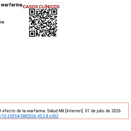
 warfarina
na
urocirugía. Montevideo, Uruguay.
ecto de la warfarina. Salud Mil [Internet]. 01 de julio de 2026
rg/10.35954/SM2026.45.2.8.e502