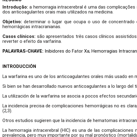
Introdução:
a hemorragia intracerebral é uma das complicações 
dos anticoagulantes orais mais utilizados na medicina.
Objetivo:
determinar o lugar que ocupa o uso de concentrado
hemorrágicas intracranianas.
Casos clínicos:
são apresentados três casos clínicos assistido
reverter o efeito da varfarina.
PALAVRAS-CHAVE:
Inibidores do Fator Xa;
Hemorragias Intracra
INTRODUCCIÓN
La warfarina es uno de los anticoagulantes orales más usado en m
Si bien se han desarrollado nuevos anticoagulantes a lo largo del
La utilización de la warfarina se asocia a pocos efectos secundari
La incidencia precisa de complicaciones hemorrágicas no es clar
(2,3).
Otros estudios sugieren que la incidencia de hematomas intracran
La hemorragia intracerebral (HIC) es una de las complicaciones 
prevalencia, pero muy importante por su mal pronóstico (mortalidad