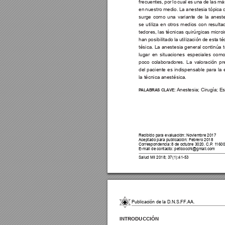
frecuentes, por lo cual es una de las más
en nuestro medio. La anestesia tópica 
surge como una variante de la aneste
se utiliza en otros medios con result
tedores, las técnicas quirúrgicas microi
han posibilitado la utilización de esta t
tésica. La anestesia general continúa 
lugar en situaciones especiales como
poco colaboradores. La valoración pr
del paciente es indispensable para la 
la técnica anestésica.
Anestesia; Cirugía; E
P
ALABRAS CLA
VE:
Recibido para evaluación: Noviembre 2017
Aceptado para publicación: Febrero 2018
Correspondencia: 
8 de octubre 3020. C.P
. 1
1600
E-mail de contacto: peticocchi@gmail.com
Salud Mil 2018; 37(1):41-53
Publicación de la D.N.S.FF.AA.
INTRODUCCIÓN