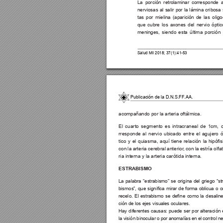
La porción retrolam
inar 
corresponde 
a
nerviosas al salir por la lámina cribosa
tas por mielina (aparición de las oligo
que cubre los axones del nervio óptic
meninges, siendo esta última porción 
Salud Mil 2018; 37(1):41-53
Publicación de la D.N.S.FF.AA.
acompañando por la arteria oftálmica.
El cuarto segmento es intracraneal de 1cm, c
rresponde al nervio ubicado entre el agujero ó
tico y el quiasma, aqu
í
tiene 
relación 
la 
hipósi
con la arteria cerebral anterior
, con la estría olfa
ria interna y la arteria carótida interna.
ESTRABISMO
La palabra “estrabismo” se origina del griego “st
bismos”, 
que 
signica 
mirar 
de 
forma 
oblicua 
o 
c
recelo. 
El 
estrabismo 
se 
dene 
como 
la 
desalin
ción de los ejes visuales oculares. 
Hay diferentes causas: puede ser por alteración 
la visión binocular o por anomalías en el control n