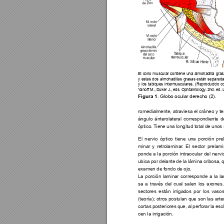
El cono muscular contiene una almohadilla gras
y estas dos almohadillas grasas están separada
y los tabiques intermusculares. (Reproducido co
Y
anoff M., Duker J., eds. Ophtalmology
. 2nd. ed.
Figura 1
. Globo ocular derecho (2).
romedialmente, atraviesa el cráneo y te
ángulo 
ántero
lateral correspondiente 
óptico. T
iene una longitud total de unos
El nervio óptico tiene una porción pre
minar y retrolaminar
. El sector prelami
ponde a la porción intraocular del nervio
ubica por delante de la lámina cribosa, q
examen de fondo de ojo. 
La porción laminar corresponde a la la
sa a través del cual salen los axones
sectores están irrigados por los vaso
(teoría); otros postulan que son las arter
cortas posteriores que, al perforar la esc
cen la irrigación.