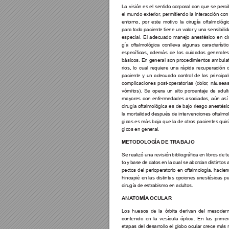
La visión es el sentido corporal con que se perci
el mundo exterior
, permitiendo la interacción con 
entorno, por este motivo la cirugía oftalmológi
para todo paciente tiene un valor y una sensibilid
especial. El adecuado manejo anestésico en ci
gía oftalmológica conlleva algunas característi
especícas, 
además 
de 
los 
cuidados 
generales
básicos. En general son procedimientos ambula
rios, lo cual requiere una rápida recuperación d
paciente y un adecuado control de las principal
complicaciones post-operatorias (dolor
, náuseas
vómitos). Se opera un alto porcentaje de adult
mayores con enfermedades asociadas, aún así 
cirugía oftalmológica es de bajo riesgo anestésic
la mortalidad después de intervenciones oftalmo
gicas es más baja que la de otros pacientes quir
gicos en general.
METODOLOGÍA
 DE TRABAJO
Se realizó 
una revisión 
bibliográca en libros de 
t
to y base de datos en la cual se abordan distintos 
pectos del perioperatorio en oftalmología, hacien
hincapié en las distintas opciones anestésicas pa
cirugía de estrabismo en adultos.
ANA
TOMÍA
 OCULAR
Los huesos de la órbita derivan del mesoder
contenido en la vesícula óptica. En las prime
etapas del desarrollo el globo ocular crece más 