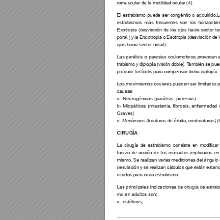
romuscular de la motilidad ocular (4).
El estrabismo puede ser congénito o adquirido.L
estrabismos más frecuentes son los horizontal
Exotropia (desviación de los ojos hacia sector t
poral,) y la Endotropia o Esotropia (desviación de l
ojos hacia sector nasal).
Las parálisis o paresias oculomotoras provocan 
trabismo y diplopía (visión doble). T
ambién se pue
producir tortícolis para compensar dicha diplopía.
Los movimientos oculares pueden ser limitados p
causas:
a- Neurogénicas (parálisis, paresias)
b- 
Miopáticas 
(miastenia, 
brosis, 
enfermedad 
Graves)
c- Mecánicas (fracturas de órbita, contracturas) (
CIRUGÍA
La cirugí
a 
de 
estrabismo 
consiste 
en 
modicar 
fuerza de acción de los músculos implicados en 
mismo. Se realizan varias mediciones del ángulo 
desviación y se realizan cálculos que están estan
rizados para cada estrabismo.
Las principales indicaciones de cirugía de estrab
mo en adultos son:
a- estéticos, 