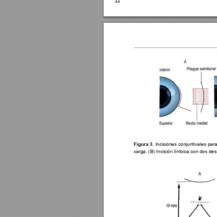
44
Figura 3
. Incisiones conjuntivales par
carga. (B) Incisión límbica con dos desc