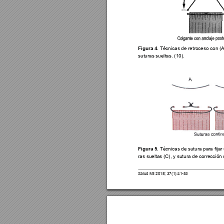
Figura 4
. Técnicas de retroceso con (A
suturas sueltas. (10).
Figura 5
. Técnicas de 
sutura para jar
ras sueltas (C), y sutura de corrección 
Salud Mil 2018; 37(1):41-53