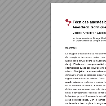
Técnicas anestésic
Anesthetic technique
Virginia Amestoy 
, Cecili
a
(a) Departamento de Cirugía. Block 
(b) Departamento de Cirugía. Servi
RESUMEN
La cirugía de estrabismo se realiza con 
de corregir la desviación ocular
, para
rujano debe actuar sobre la musculatu
del ojo. El adecuado manejo anestésico
oftalmológica puede contribuir al éxito 
miento. El 
objetivo
 de este estudio es a
distintas técnicas anestésicas disponib
rugía de estrabismo en adultos. Como 
gía de trabajo
se realizó 
una revisión 
b
de la literatura disponible. Existen dis
de técnicas anestésicas para esta cirug
nicas locorregionales clásicas (retrobul
bulbar) son poco utilizadas en la actual
a sus complicaciones. Con la técnica
subtenoniana las complicaciones grave