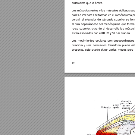
pidamente que la 
ó
rbita.
Los músculos rectos y los músculos oblicuos su
riores e inferiores se forman en el mesénquima p
cordal, el elevador del párpado superior se for
al nal 
separándose del 
mesénquima que 
forma 
recto superior
, durante el desarrollo los múscul
están asociados con el III, IV y VI par craneal.
Los movimientos oculares son descoordinados 
principio y una desviación transitoria puede es
presente, esto puede durar varios meses pero 
42