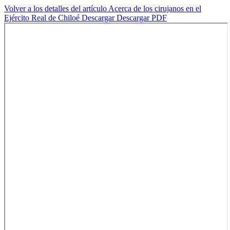
Volver a los detalles del artículo
Acerca de los cirujanos en el
Ejército Real de Chiloé
Descargar
Descargar PDF