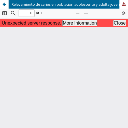
Relevamiento de caries en población adolescente y adulta joven afro-uruguaya