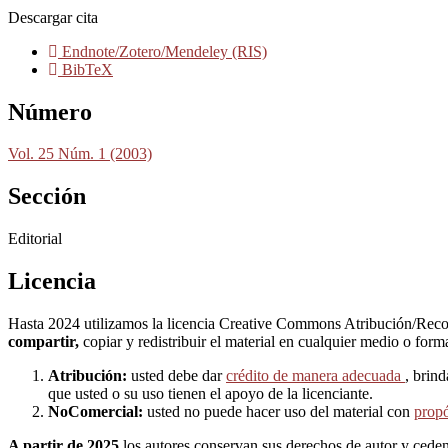
Descargar cita
Endnote/Zotero/Mendeley (RIS)
BibTeX
Número
Vol. 25 Núm. 1 (2003)
Sección
Editorial
Licencia
Hasta 2024 utilizamos la licencia Creative Commons Atribución/Rec
compartir,
copiar y redistribuir el material en cualquier medio o for
Atribución:
usted debe dar
crédito de manera adecuada
, brind
que usted o su uso tienen el apoyo de la licenciante.
NoComercial:
usted no puede hacer uso del material con
propó
A partir de 2025
los autores conservan sus derechos de autor y ceden a