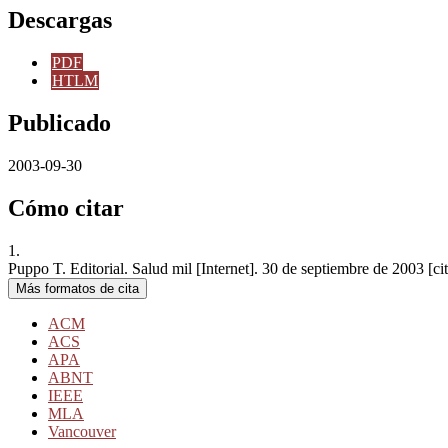
Descargas
PDF
HTLM
Publicado
2003-09-30
Cómo citar
1.
Puppo T. Editorial. Salud mil [Internet]. 30 de septiembre de 2003 [ci
Más formatos de cita
ACM
ACS
APA
ABNT
IEEE
MLA
Vancouver