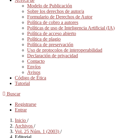
Acerca de
Modelo de Publicación
Sobre los derechos de autor/a
Formulario de Derechos de Autor
Política de cobro a autores
Políticas de uso de Inteligencia Artificial (IA)
Política de acceso abierto
Política de plagio
Política de preservación
Uso de protocolos de interoperabilidad
Declaración de privacidad
Contacto
Envíos
Avisos
Código de Ética
Tutorial
Buscar
Registrarse
Entrar
Inicio
/
Archivos
/
Vol. 25 Núm. 1 (2003)
/
Editorial