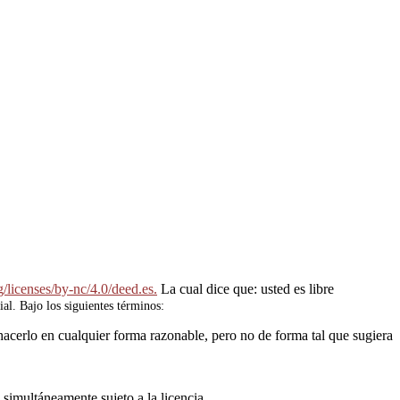
/licenses/by-nc/4.0/deed.es.
La cual dice que: usted es libre
ial. Bajo los siguientes términos:
hacerlo en cualquier forma razonable, pero no de forma tal que sugiera
 simultáneamente sujeto a la licencia