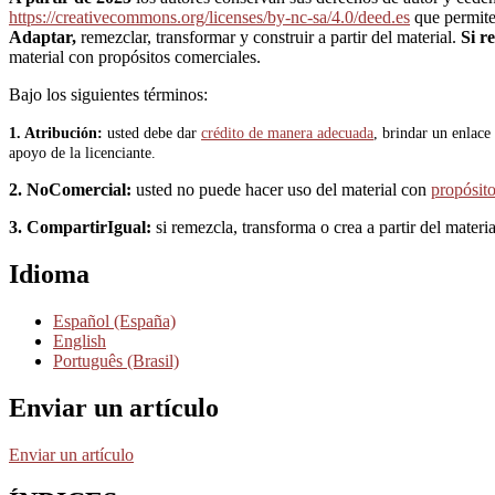
https://creativecommons.org/licenses/by-nc-sa/4.0/deed.es
que permit
Adaptar,
remezclar, transformar y construir a partir del material.
Si r
material con propósitos comerciales.
Bajo los siguientes términos:
1. Atribución:
u
sted debe dar
crédito de manera adecuada
, brindar un enlace 
apoyo de la licenciante.
2. NoComercial:
usted no puede hacer uso del material con
propósito
3. CompartirIgual:
si remezcla, transforma o crea a partir del materia
Idioma
Español (España)
English
Português (Brasil)
Enviar un artículo
Enviar un artículo