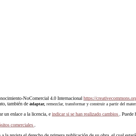
onocimiento-NoComercial 4.0 Internacional
https://creativecommons.org
mato, también de
a
daptar,
remezclar, transformar y construir a partir del mater
ar un enlace a la licencia, e
indicar si se han realizado cambios
. Puede 
sitos comerciales
.
 la revista el derecho de primera publicación de su obra, el cual estará