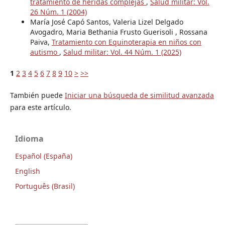
tratamiento de heridas complejas
,
Salud militar: Vol.
26 Núm. 1 (2004)
María José Capó Santos, Valeria Lizel Delgado
Avogadro, Maria Bethania Frusto Guerisoli , Rossana
Paiva,
Tratamiento con Equinoterapia en niños con
autismo
,
Salud militar: Vol. 44 Núm. 1 (2025)
1
2
3
4
5
6
7
8
9
10
>
>>
También puede
Iniciar una búsqueda de similitud avanzada
para este artículo.
Idioma
Español (España)
English
Português (Brasil)