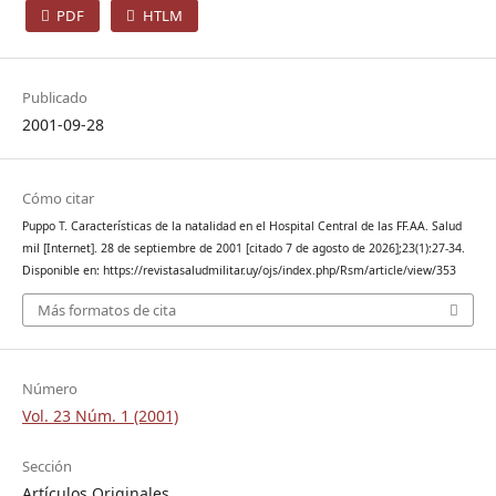
PDF
HTLM
Publicado
2001-09-28
Cómo citar
Puppo T. Características de la natalidad en el Hospital Central de las FF.AA. Salud
mil [Internet]. 28 de septiembre de 2001 [citado 7 de agosto de 2026];23(1):27-34.
Disponible en: https://revistasaludmilitar.uy/ojs/index.php/Rsm/article/view/353
Más formatos de cita
Número
Vol. 23 Núm. 1 (2001)
Sección
Artículos Originales