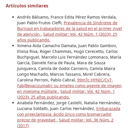
Artículos similares
Andrés Bálsamo, France Edita Pérez Ramos Verdala,
Juan Pablo Frutos Cleffi,
Prevalencia de Síndrome de
Burnout en trabajadores de la salud en el primer nivel
de atención
,
Salud militar: Vol. 42 Núm. 1 (2023): 25
años publicando.
Ximena Aida Camacho Damata, Juan Pablo Gambini,
Eloisa Riva, Roger Chammas, Hugo Cerecetto, Carlos
Buchpiguel, Marcelo Luis Fernández Lomonaco, María
García, Daniele Faria de Paula, Mara de Souza
Junqueira, Camila de Godoi Carneiro, Camila Maira
Longo Machado, Marcos Tassano, Mirel Cabrera,
Carolina Perroni, Pablo Cabral,
99mTc-HYNIC/Cy7-
Fab(Bevacizumab): su empleo como agente de imagen
en mieloma múltiple
,
Salud militar: Vol. 42 Núm. 1
(2023): 25 años publicando.
Anabela Fernández, Jorge Castelli, Natalia Hernández,
Luciana Soldatti, Juan Carlos Hernández,
Embarazada
con preeclampsia: ácido úrico como biomarcador
precoz de gravedad
,
Salud militar: Vol. 36 Núm. 2
(2017)