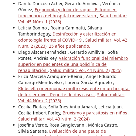
Danilo Dancoso Acher, Gerardo Amilivia , Verónica
Gómez,
Ergonomía y dolor de raquis. Estudio en
funcionarios del hospital universitario
,
Salud militar:
Vol. 45 Núm. 1 (2026)
Leticia Bonino , Rosina Caminatti, Silvana
Tamborindeguy,
Desinfección y esterilización en
odontología frente al COVID-19
,
Salud militar: Vol. 42
Núm. 2 (2023): 25 años publicando.
Diego Aiscar Fernández , Gerardo Amilivia , Sofía
Pontet, Andrés Rey,
Valoración funcional del miembro
superior en pacientes de una policlínica de
rehabilitación
,
Salud militar: Vol. 44 Núm. 2 (2025)
Erica Marcela Aranguren-Reina , Angel Eduardo
Camargo-Mendivelso , Lorena García Agudelo ,
Klebsiella pneumoniae multirresistente en un hospital
de tercer nivel. Reporte de dos casos
,
Salud militar:
Vol. 44 Núm. 2 (2025)
Cecilia Fleitas, Sofía Inés Antia Amaral, Leticia Juan,
Cecilia Imbert Porley,
Bruxismo y parasitosis en niños
,
Salud militar: Vol. 43 Núm. 2 (2024)
Josefina Verde, Rosa Sangiovanni, Mónica Castro,
Silvia Santana,
Evaluación de una pauta de