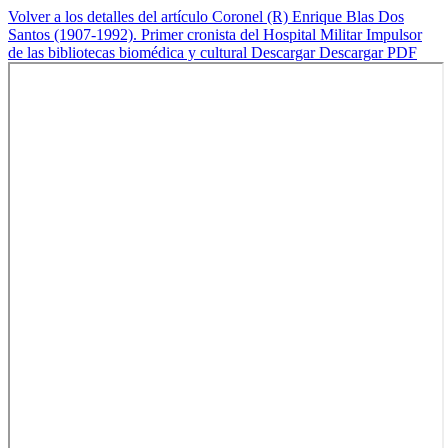
Volver a los detalles del artículo
Coronel (R) Enrique Blas Dos
Santos (1907-1992). Primer cronista del Hospital Militar Impulsor
de las bibliotecas biomédica y cultural
Descargar
Descargar PDF