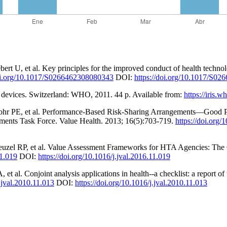
, et al. Key principles for the improved conduct of health technology
doi.org/10.1017/S0266462308080343
DOI:
https://doi.org/10.1017/S0
 devices. Switzerland: WHO, 2011. 44 p. Available from:
https://iris
ohr PE, et al. Performance-Based Risk-Sharing Arrangements—Good Pra
ents Task Force. Value Health. 2013; 16(5):703-719.
https://doi.org/
euzel RP, et al. Value Assessment Frameworks for HTA Agencies: The 
11.019
DOI:
https://doi.org/10.1016/j.jval.2016.11.019
t al. Conjoint analysis applications in health--a checklist: a report 
j.jval.2010.11.013
DOI:
https://doi.org/10.1016/j.jval.2010.11.013