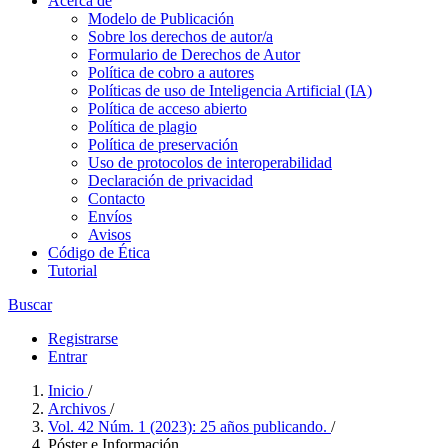
Acerca de
Modelo de Publicación
Sobre los derechos de autor/a
Formulario de Derechos de Autor
Política de cobro a autores
Políticas de uso de Inteligencia Artificial (IA)
Política de acceso abierto
Política de plagio
Política de preservación
Uso de protocolos de interoperabilidad
Declaración de privacidad
Contacto
Envíos
Avisos
Código de Ética
Tutorial
Buscar
Registrarse
Entrar
Inicio
/
Archivos
/
Vol. 42 Núm. 1 (2023): 25 años publicando.
/
Póster e Información