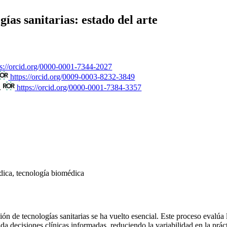
ías sanitarias: estado del arte
ps://orcid.org/0000-0001-7344-2027
https://orcid.org/0009-0003-8232-3849
.
https://orcid.org/0000-0001-7384-3357
édica, tecnología biomédica
n de tecnologías sanitarias se ha vuelto esencial. Este proceso evalúa l
da decisiones clínicas informadas, reduciendo la variabilidad en la pr