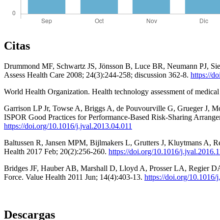
Citas
Drummond MF, Schwartz JS, Jönsson B, Luce BR, Neumann PJ, Siebert U
Assess Health Care 2008; 24(3):244-258; discussion 362-8.
https://
World Health Organization. Health technology assessment of medical
Garrison LP Jr, Towse A, Briggs A, de Pouvourville G, Grueger J, M
ISPOR Good Practices for Performance-Based Risk-Sharing Arrangem
https://doi.org/10.1016/j.jval.2013.04.011
Baltussen R, Jansen MPM, Bijlmakers L, Grutters J, Kluytmans A, R
Health 2017 Feb; 20(2):256-260.
https://doi.org/10.1016/j.jval.2016.
Bridges JF, Hauber AB, Marshall D, Lloyd A, Prosser LA, Regier DA, e
Force. Value Health 2011 Jun; 14(4):403-13.
https://doi.org/10.1016/
Descargas