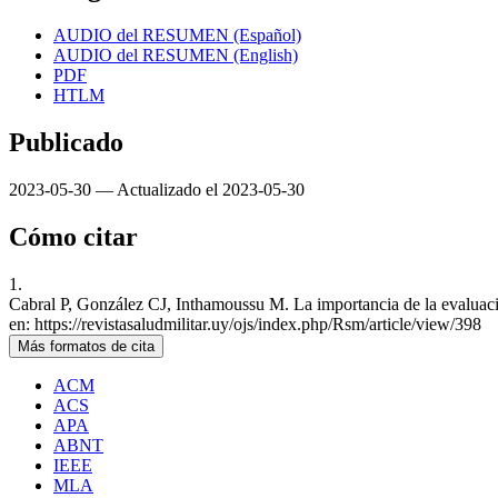
AUDIO del RESUMEN (Español)
AUDIO del RESUMEN (English)
PDF
HTLM
Publicado
2023-05-30 — Actualizado el 2023-05-30
Cómo citar
1.
Cabral P, González CJ, Inthamoussu M. La importancia de la evaluación
en: https://revistasaludmilitar.uy/ojs/index.php/Rsm/article/view/398
Más formatos de cita
ACM
ACS
APA
ABNT
IEEE
MLA