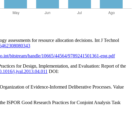
 assessments for resource allocation decisions. Int J Technol
266462308080343
.who.int/bitstream/handle/10665/44564/9789241501361-eng.pdf
ctices for Design, Implementation, and Evaluation: Report of the
10.1016/j.jval.2013.04.011
DOI:
Organization of Evidence-Informed Deliberative Processes. Value
of the ISPOR Good Research Practices for Conjoint Analysis Task