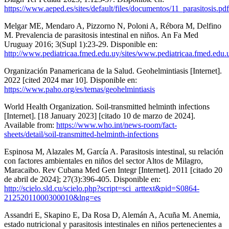
https://www.aeped.es/sites/default/files/documentos/11_parasitosis.pdf
Melgar ME, Mendaro A, Pizzorno N, Poloni A, Rébora M, Delfino
M. Prevalencia de parasitosis intestinal en niños. An Fa Med
Uruguay 2016; 3(Supl 1):23-29. Disponible en:
http://www.pediatricaa.fmed.edu.uy/sites/www.pediatricaa.fmed.edu.u
Organización Panamericana de la Salud. Geohelmintiasis [Internet].
2022 [cited 2024 mar 10]. Disponible en:
https://www.paho.org/es/temas/geohelmintiasis
World Health Organization. Soil-transmitted helminth infections
[Internet]. [18 January 2023] [citado 10 de marzo de 2024].
Available from:
https://www.who.int/news-room/fact-
sheets/detail/soil-transmitted-helminth-infections
Espinosa M, Alazales M, García A. Parasitosis intestinal, su relación
con factores ambientales en niños del sector Altos de Milagro,
Maracaibo. Rev Cubana Med Gen Integr [Internet]. 2011 [citado 20
de abril de 2024]; 27(3):396-405. Disponible en:
http://scielo.sld.cu/scielo.php?script=sci_arttext&pid=S0864-
21252011000300010&lng=es
Assandri E, Skapino E, Da Rosa D, Alemán A, Acuña M. Anemia,
estado nutricional y parasitosis intestinales en niños pertenecientes a