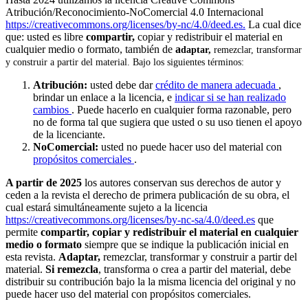
Atribución/Reconocimiento-NoComercial 4.0 Internacional
https://creativecommons.org/licenses/by-nc/4.0/deed.es.
La cual dice
que: usted es libre
compartir,
copiar y redistribuir el material en
cualquier medio o formato, también de
a
daptar,
remezclar, transformar
y construir a partir del material. Bajo los siguientes términos:
Atribución:
usted debe dar
crédito de manera adecuada
,
brindar un enlace a la licencia, e
indicar si se han realizado
cambios
. Puede hacerlo en cualquier forma razonable, pero
no de forma tal que sugiera que usted o su uso tienen el apoyo
de la licenciante.
NoComercial:
usted no puede hacer uso del material con
propósitos comerciales
.
A partir de 2025
los autores conservan sus derechos de autor y
ceden a la revista el derecho de primera publicación de su obra, el
cual estará simultáneamente sujeto a la licencia
https://creativecommons.org/licenses/by-nc-sa/4.0/deed.es
que
permite
compartir, copiar y redistribuir el material en cualquier
medio o formato
siempre que se indique la publicación inicial en
esta revista.
Adaptar,
remezclar, transformar y construir a partir del
material.
Si remezcla
, transforma o crea a partir del material, debe
distribuir su contribución bajo la la misma licencia del original y no
puede hacer uso del material con propósitos comerciales.