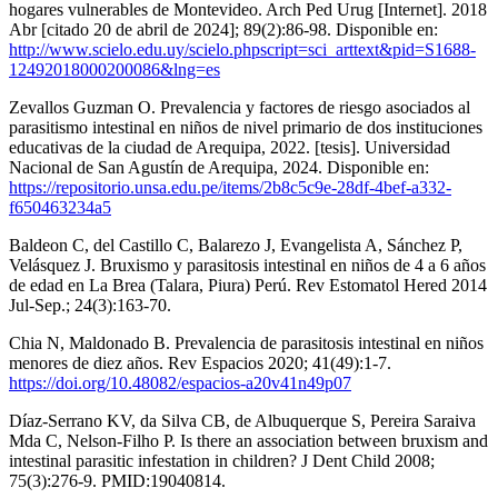
hogares vulnerables de Montevideo. Arch Ped Urug [Internet]. 2018
Abr [citado 20 de abril de 2024]; 89(2):86-98. Disponible en:
http://www.scielo.edu.uy/scielo.phpscript=sci_arttext&pid=S1688-
12492018000200086&lng=es
Zevallos Guzman O. Prevalencia y factores de riesgo asociados al
parasitismo intestinal en niños de nivel primario de dos instituciones
educativas de la ciudad de Arequipa, 2022. [tesis]. Universidad
Nacional de San Agustín de Arequipa, 2024. Disponible en:
https://repositorio.unsa.edu.pe/items/2b8c5c9e-28df-4bef-a332-
f650463234a5
Baldeon C, del Castillo C, Balarezo J, Evangelista A, Sánchez P,
Velásquez J. Bruxismo y parasitosis intestinal en niños de 4 a 6 años
de edad en La Brea (Talara, Piura) Perú. Rev Estomatol Hered 2014
Jul-Sep.; 24(3):163-70.
Chia N, Maldonado B. Prevalencia de parasitosis intestinal en niños
menores de diez años. Rev Espacios 2020; 41(49):1-7.
https://doi.org/10.48082/espacios-a20v41n49p07
Díaz-Serrano KV, da Silva CB, de Albuquerque S, Pereira Saraiva
Mda C, Nelson-Filho P. Is there an association between bruxism and
intestinal parasitic infestation in children? J Dent Child 2008;
75(3):276-9. PMID:19040814.