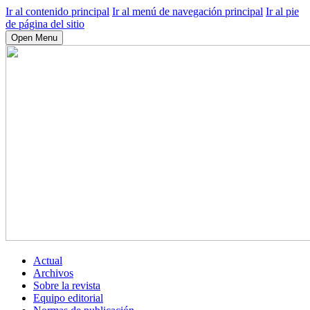
Ir al contenido principal
Ir al menú de navegación principal
Ir al pie
de página del sitio
Open Menu
Actual
Archivos
Sobre la revista
Equipo editorial