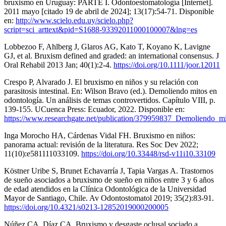
bruxismo en Uruguay: PARTE I. Odontoestomatología [Internet].
2011 mayo [citado 19 de abril de 2024]; 13(17):54-71. Disponible
en:
http://www.scielo.edu.uy/scielo.php?
script=sci_arttext&pid=S1688-93392011000100007&lng=es
Lobbezoo F, Ahlberg J, Glaros AG, Kato T, Koyano K, Lavigne
GJ, et al. Bruxism defined and graded: an international consensus. J
Oral Rehabil 2013 Jan; 40(1):2-4.
https://doi.org/10.1111/joor.12011
Crespo P, Alvarado J. El bruxismo en niños y su relación con
parasitosis intestinal. En: Wilson Bravo (ed.). Demoliendo mitos en
odontología. Un análisis de temas controvertidos. Capítulo VIII, p.
139-155. UCuenca Press: Ecuador, 2022. Disponible en:
https://www.researchgate.net/publication/379959837_Demoliendo_m
Inga Morocho HA, Cárdenas Vidal FH. Bruxismo en niños:
panorama actual: revisión de la literatura. Res Soc Dev 2022;
11(10):e581111033109.
https://doi.org/10.33448/rsd-v11i10.33109
Köstner Uribe S, Brunet Echavarría J, Tapia Vargas A. Trastornos
de sueño asociados a bruxismo de sueño en niños entre 3 y 6 años
de edad atendidos en la Clínica Odontológica de la Universidad
Mayor de Santiago, Chile. Av Odontostomatol 2019; 35(2):83-91.
https://doi.org/10.4321/s0213-12852019000200005
Núñez CA, Díaz CA. Bruxismo y desgaste oclusal sociado a