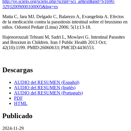
http://ve.scielo.org/scielo.php?script=sci_arttext&pid=S1690-
32932009000100005&lng=es
Matta C, Jara MJ, Delgado C, Balarezo A, Evangelista A. Efectos
de la medicación contra la parasitosis intestinal sobre el bruxismo en
niños. Odontol Pediatr (Lima) 2006; 5(1):13-18.
Hajenorouzali Tehrani M, Sadri L, Mowlavi G. Intestinal Parasites
and Bruxism in Children. Iran J Public Health 2013 Oct;
42(10):1199. PMID:26060633; PMCID:4436553.
Descargas
AUDIO del RESUMEN (Español)
AUDIO del RESUMEN (Inglés)
AUDIO del RESUMEN (Portugués)
PDF
HTML
Publicado
2024-11-29