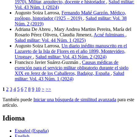
1970). Militar, arquitecto, docente e historiador
,
Salud militar:
Vol. 43 Núm. 1 (2024)
Augusto Soiza Larrosa,
Fernando Mañé Garzón. Médico,
zoólogo, historiador (1925 – 2019)
,
Salud militar: Vol. 38
Núm. 2 (2019)
Adriana De Abreu , Mary Andrea Martins Pereira, María del
Rosario Pérez Olivera, Claudia Jimenez,
Acné fulminans
,
Salud militar: Vol. 44 Núm. 1 (2025)
Augusto Soiza Larrosa,
Un diario inédito manuscrito en el
Lazareto de la Isla de Flores en el año 1899, Montevideo,
Uruguay
,
Salud militar: Vol. 43 Núm. 2 (2024)
Francisco Javier Suárez-Guzmán ,
Causas médicas de
exención para el servicio militar obligatorio durante el siglo
XIX en Jerez de los Caballeros, Badajoz, España
,
Salud
militar: Vol. 43 Núm. 1 (2024)
1
2
3
4
5
6
7
8
9
10
>
>>
También puede
Iniciar una búsqueda de similitud avanzada
para este
artículo.
Idioma
Español (España)
English