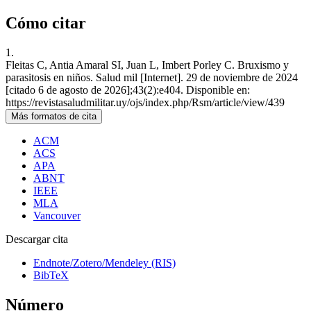
Cómo citar
1.
Fleitas C, Antia Amaral SI, Juan L, Imbert Porley C. Bruxismo y
parasitosis en niños. Salud mil [Internet]. 29 de noviembre de 2024
[citado 6 de agosto de 2026];43(2):e404. Disponible en:
https://revistasaludmilitar.uy/ojs/index.php/Rsm/article/view/439
Más formatos de cita
ACM
ACS
APA
ABNT
IEEE
MLA
Vancouver
Descargar cita
Endnote/Zotero/Mendeley (RIS)
BibTeX
Número