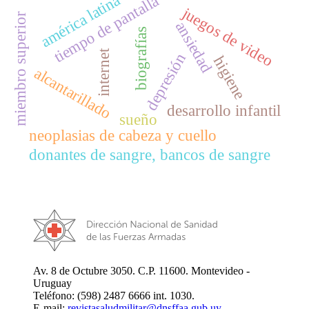
américa latina
tiempo de pantalla
juegos de video
miembro superior
ansiedad
biografías
internet
depresión
higiene
alcantarillado
desarrollo infantil
sueño
neoplasias de cabeza y cuello
donantes de sangre, bancos de sangre
Av. 8 de Octubre 3050. C.P. 11600. Montevideo -
Uruguay
Teléfono: (598) 2487 6666 int. 1030.
E-mail:
revistasaludmilitar@dnsffaa.gub.uy