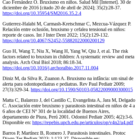
Cao Fernández O. Bruxismo en niños. Salud Mil [Internet]. 30 de
diciembre de 2016 [citado 20 de abril de 2024]; 35(2):28-37.
https://doi.org/10.35954/SM2016.35.2.4
Gutierrez-Halabi M, Carmash-Kretschmar C, Mezcua-Vázquez P.
Relación entre oclusión, bruxismo y cefalea tensional en niños:
reporte de casos. Int J Inter Dent 2022; 15(2):129-132.
https://doi.org/10.4067/S2452-55882022000200129
Guo H, Wang T, Niu X, Wang H, Yang W, Qiu J, et al. The risk
factors related to bruxism in children: A systematic review and meta
analysis. Arch Oral Biol 2018; 86:18-34.
https://doi.org/10.1016/j.archoralbio.2017.11.004
Diniz M, da Silva R, Zuanon A. Bruxismo na infância: um sinal de
alerta para odontopediatras e pediatras. Rev Paul Pediatr 2009;
27(3):329-34.
https://doi.org/10.1590/S0103-05822009000300015
Matta C, Balarezo J, del Castillo C, Evangelista A, Jara M, Delgado
C. Asociación entre bruxismo y parasitosis intestinal en niños de 4 a
6 años de CEI Nº 301 de la localidad de Buenos Aires,
departamento de Piura, Perú 2001. Odontol Pediatr 2005; 4(2):3-6.
Disponible en:
https://repebis.upch.edu.pe/articulos/op/v4n2/a4.pdf
Barros P, Martínez B, Romero J. Parasitosis intestinales. Protoc
Diagn Ter Pediatr 2023; 1:123-37. Disponible en: