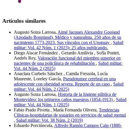
Artículos similares
Augusto Soiza Larrosa,
Aimé Jacques Alexandre Goujaud
(Apodado Bonpland). Médico y naturalista. 250 años de su
nacimiento 1773-2023. Sus vínculos con el Uruguay
,
Salud
militar: Vol. 42 Núm. 1 (2023): 25 años publicando.
Diego Aiscar Fernández , Gerardo Amilivia , Sofía Pontet,
Andrés Rey,
Valoración funcional del miembro superior en
pacientes de una policlínica de rehabilitación
,
Salud militar:
Vol. 44 Núm. 2 (2025)
Anaclara Curbelo Sánchez , Camila Fressola, Lucía
Maurente, Loreley García,
Pseudotumor cerebral en una
adolescente con obesidad severa. Reporte de un caso
,
Salud
militar: Vol. 44 Núm. 2 (2025)
Augusto Soiza Larrosa,
Historia de la higiene pública de
Montevideo: los primeros caños maestros (1854-1913)
,
Salud
militar: Vol. 44 Núm. 1 (2025)
Fabio Prado Pivetta , María Fernanda Olivera,
Tendencias
Clínicas-hospitalarias de usuarios en servicios de salud mental
,
Salud militar: Vol. 38 Núm. 2 (2019)
Eduardo Porciúncula,
Alfredo Ramón Campos Calp (1880-