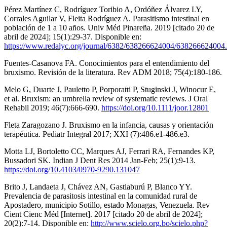
Pérez Martínez C, Rodríguez Toribio A, Ordóñez Álvarez LY,
Corrales Aguilar V, Fleita Rodríguez A. Parasitismo intestinal en
población de 1 a 10 años. Univ Méd Pinareña. 2019 [citado 20 de
abril de 2024]; 15(1):29-37. Disponible en:
https://www.redalyc.org/journal/6382/638266624004/638266624004
Fuentes-Casanova FA. Conocimientos para el entendimiento del
bruxismo. Revisión de la literatura. Rev ADM 2018; 75(4):180-186.
Melo G, Duarte J, Pauletto P, Porporatti P, Stuginski J, Winocur E,
et al. Bruxism: an umbrella review of systematic reviews. J Oral
Rehabil 2019; 46(7):666-690.
https://doi.org/10.1111/joor.12801
Fleta Zaragozano J. Bruxismo en la infancia, causas y orientación
terapéutica. Pediatr Integral 2017; XXI (7):486.e1-486.e3.
Motta LJ, Bortoletto CC, Marques AJ, Ferrari RA, Fernandes KP,
Bussadori SK. Indian J Dent Res 2014 Jan-Feb; 25(1):9-13.
https://doi.org/10.4103/0970-9290.131047
Brito J, Landaeta J, Chávez AN, Gastiaburú P, Blanco YY.
Prevalencia de parasitosis intestinal en la comunidad rural de
Apostadero, municipio Sotillo, estado Monagas, Venezuela. Rev
Cient Cienc Méd [Internet]. 2017 [citado 20 de abril de 2024];
20(2):7-14. Disponible en:
http://www.scielo.org.bo/scielo.php?