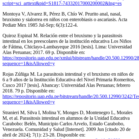
script=sci_arttext&pid=S1817-74332017000200002&lng=es
Montoya V, Alvarez R, Pérez B, Chío W. Prurito anal, nasal,
bruxismo y sialorrea en niños con enterobiasis o ascariasis. Acta
Pediatr Mex 1985 Jul-Sep; 6(3):122-4.
Quiroz Espinal M. Relación entre el bruxismo y la parasitosis
intestinal en los preescolares de la institución educativa Los Niños
de Fátima, Chiclayo-Lambayeque 2016 [tesis]. Lima: Universidad
Alas Peruanas; 2017. 69 p. Disponible en:
https://repositorio.uap.edu.pe/xmlui/bitstream/handle/20.500.1
sequence=1&isAllowed=y
Rojas Zúñiga M. La parasitosis intestinal y el bruxismo en niños de
6 a 9 años de la Institución Educativa del Nivel Primaria Romeritos,
Cusco 2017 [tesis]. Abancay: Universidad Alas Peruanas; febrero
2018. 79 p. Disponible en:
https://repositorio.uap.edu.pe/bitstream/handle/20.500.12990/3242
sequence=1&isAllowed=y
Stranieri M, Silva I, Molina Y, Monges D, Montenegro L, Morales
M, et al. Parasitosis intestinal en alumnos de la Unidad Educativa
Carabobo: Belén, Municipio Carlos Arvelo, Estado Carabobo,
Venezuela. Comunidad y Salud [Internet]. 2009 Jun [citado 20 de
abril de 2024]; 7(1): 23-28. Disponible en: