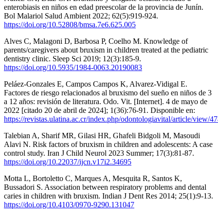
enterobiasis en niños en edad preescolar de la provincia de Junín.
Bol Malariol Salud Ambient 2022; 62(5):919-924.
https://doi.org/10.52808/bmsa.7e6.625.005
Alves C, Malagoni D, Barbosa P, Coelho M. Knowledge of
parents/caregivers about bruxism in children treated at the pediatric
dentistry clinic. Sleep Sci 2019; 12(3):185-9.
https://doi.org/10.5935/1984-0063.20190083
Peláez-Gonzales E, Campos Campos K, Alvarez-Vidigal E.
Factores de riesgo relacionados al bruxismo del sueño en niños de 3
a 12 años: revisión de literatura. Odo. Vit. [Internet]. 4 de mayo de
2022 [citado 20 de abril de 2024]; 1(36):76-91. Disponible en:
https://revistas.ulatina.ac.cr/index.php/odontologiavital/article/view/4
Talebian A, Sharif MR, Gilasi HR, Ghafeli Bidgoli M, Masoudi
Alavi N. Risk factors of bruxism in children and adolescents: A case
control study. Iran J Child Neurol 2023 Summer; 17(3):81-87.
https://doi.org/10.22037/ijcn.v17i2.34695
Motta L, Bortoletto C, Marques A, Mesquita R, Santos K,
Bussadori S. Association between respiratory problems and dental
caries in children with bruxism. Indian J Dent Res 2014; 25(1):9-13.
https://doi.org/10.4103/0970-9290.131047