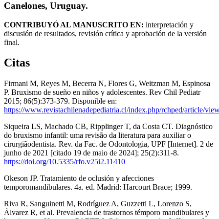
Canelones, Uruguay.
CONTRIBUYÓ AL MANUSCRITO EN:
interpretación y
discusión de resultados, revisión crítica y aprobación de la versión
final.
Citas
Firmani M, Reyes M, Becerra N, Flores G, Weitzman M, Espinosa
P. Bruxismo de sueño en niños y adolescentes. Rev Chil Pediatr
2015; 86(5):373-379. Disponible en:
https://www.revistachilenadepediatria.cl/index.php/rchped/article/vie
Siqueira LS, Machado CB, Ripplinger T, da Costa CT. Diagnóstico
do bruxismo infantil: uma revisão da literatura para auxiliar o
cirurgiãodentista. Rev. da Fac. de Odontologia, UPF [Internet]. 2 de
junho de 2021 [citado 19 de maio de 2024]; 25(2):311-8.
https://doi.org/10.5335/rfo.v25i2.11410
Okeson JP. Tratamiento de oclusión y afecciones
temporomandibulares. 4a. ed. Madrid: Harcourt Brace; 1999.
Riva R, Sanguinetti M, Rodríguez A, Guzzetti L, Lorenzo S,
Álvarez R, et al. Prevalencia de trastornos témporo mandibulares y