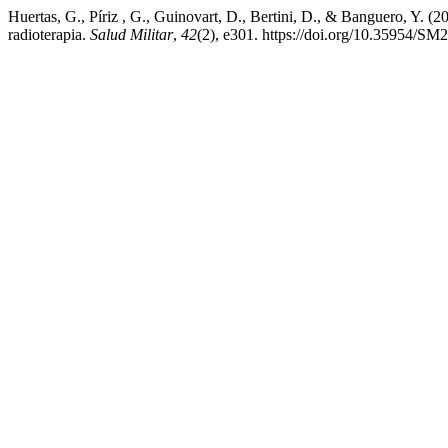
Huertas, G., Píriz , G., Guinovart, D., Bertini, D., & Banguero, Y. (
radioterapia.
Salud Militar
,
42
(2), e301. https://doi.org/10.35954/SM