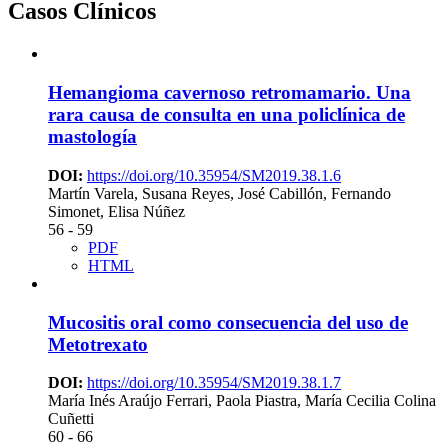
Casos Clínicos
Hemangioma cavernoso retromamario. Una
rara causa de consulta en una policlínica de
mastología
DOI:
https://doi.org/10.35954/SM2019.38.1.6
Martín Varela, Susana Reyes, José Cabillón, Fernando
Simonet, Elisa Núñez
56 - 59
PDF
HTML
Mucositis oral como consecuencia del uso de
Metotrexato
DOI:
https://doi.org/10.35954/SM2019.38.1.7
María Inés Araújo Ferrari, Paola Piastra, María Cecilia Colina
Cuñetti
60 - 66