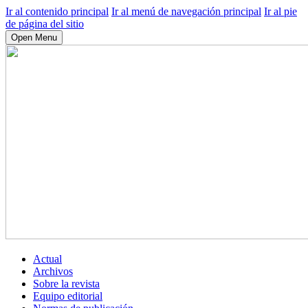
Ir al contenido principal
Ir al menú de navegación principal
Ir al pie
de página del sitio
Open Menu
Actual
Archivos
Sobre la revista
Equipo editorial