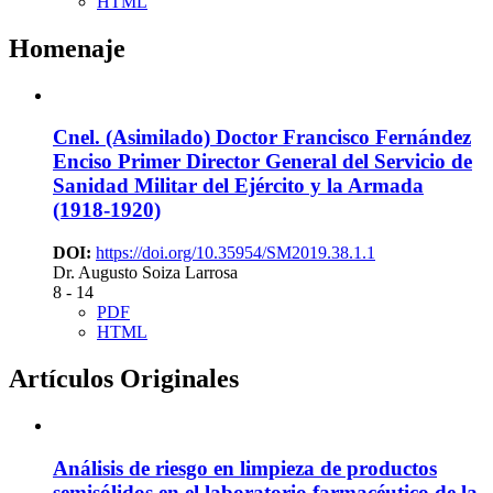
HTML
Homenaje
Cnel. (Asimilado) Doctor Francisco Fernández
Enciso
Primer Director General del Servicio de
Sanidad Militar del Ejército y la Armada
(1918-1920)
DOI:
https://doi.org/10.35954/SM2019.38.1.1
Dr. Augusto Soiza Larrosa
8 - 14
PDF
HTML
Artículos Originales
Análisis de riesgo en limpieza de productos
semisólidos en el laboratorio farmacéutico de la