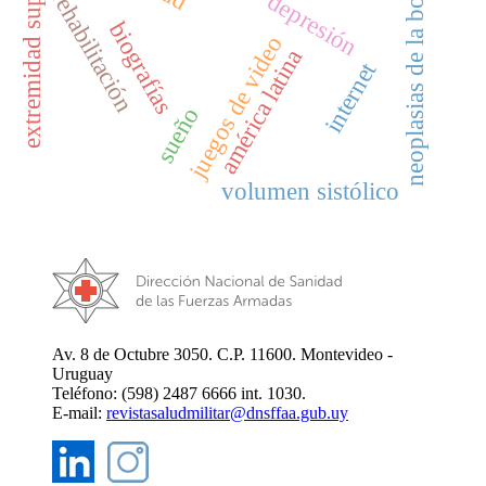
extremidad superior
neoplasias de la boca
rehabilitación
depresión
biografías
juegos de video
américa latina
internet
sueño
volumen sistólico
Av. 8 de Octubre 3050. C.P. 11600. Montevideo -
Uruguay
Teléfono: (598) 2487 6666 int. 1030.
E-mail:
revistasaludmilitar@dnsffaa.gub.uy