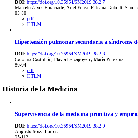
DOI:
https://doi.org/10.35954/SM2019.38.2.7
Marcelo Alves Baraciarte, Ariel Fraga, Fabiana Gobertti Sanc
83-88
pdf
HTLM
Hipertensión pulmonar secundaria a síndrome d
DOI:
https://doi.org/10.35954/SM2019.38.2.8
Carolina Castrillón, Flavia Leizagoyen , María Piñeyrua
89-94
pdf
HTLM
Historia de la Medicina
Supervivencia de la medicina primitiva y empíric
DOI:
https://doi.org/10.35954/SM2019.38.2.9
Augusto Soiza Larrosa
95-112