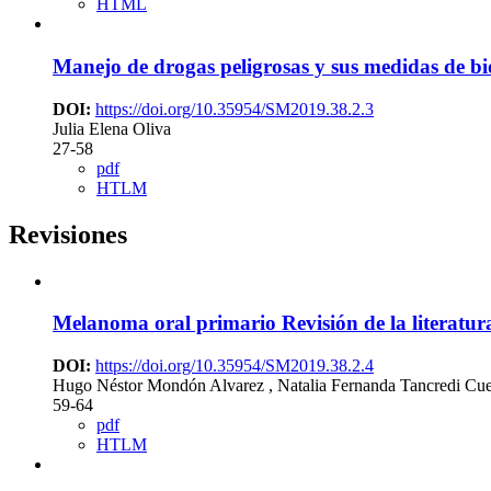
HTML
Manejo de drogas peligrosas y sus medidas de b
DOI:
https://doi.org/10.35954/SM2019.38.2.3
Julia Elena Oliva
27-58
pdf
HTLM
Revisiones
Melanoma oral primario
Revisión de la literatur
DOI:
https://doi.org/10.35954/SM2019.38.2.4
Hugo Néstor Mondón Alvarez , Natalia Fernanda Tancredi Cu
59-64
pdf
HTLM