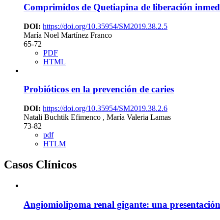
Comprimidos de Quetiapina de liberación inmed
DOI:
https://doi.org/10.35954/SM2019.38.2.5
María Noel Martínez Franco
65-72
PDF
HTML
Probióticos en la prevención de caries
DOI:
https://doi.org/10.35954/SM2019.38.2.6
Natali Buchtik Efimenco , María Valeria Lamas
73-82
pdf
HTLM
Casos Clínicos
Angiomiolipoma renal gigante: una presentación