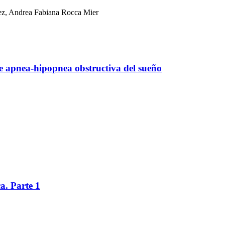
hez, Andrea Fabiana Rocca Mier
e apnea-hipopnea obstructiva del sueño
a. Parte 1