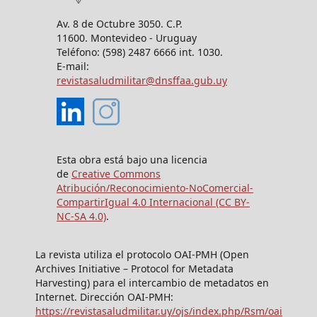
Av. 8 de Octubre 3050. C.P.
11600. Montevideo - Uruguay
Teléfono: (598) 2487 6666 int. 1030.
E-mail:
revistasaludmilitar@dnsffaa.gub.uy
Esta obra está bajo una licencia
de
Creative Commons
Atribución/Reconocimiento-NoComercial-
CompartirIgual 4.0 Internacional (CC BY-
NC-SA 4.0)
.
La revista utiliza el protocolo OAI-PMH (Open
Archives Initiative – Protocol for Metadata
Harvesting) para el intercambio de metadatos en
Internet. Dirección OAI-PMH:
https://revistasaludmilitar.uy/ojs/index.php/Rsm/oai