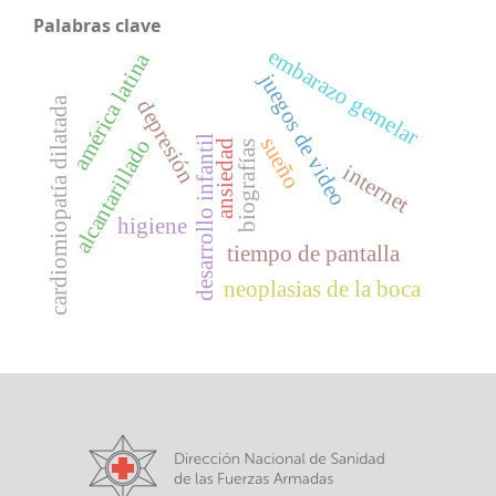
Palabras clave
embarazo gemelar
américa latina
juegos de video
cardiomiopatía dilatada
depresión
desarrollo infantil
sueño
alcantarillado
ansiedad
biografías
internet
higiene
tiempo de pantalla
neoplasias de la boca