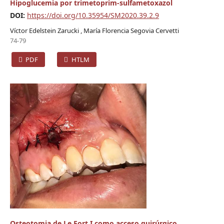
Hipoglucemia por trimetoprim-sulfametoxazol
DOI:
https://doi.org/10.35954/SM2020.39.2.9
Víctor Edelstein Zarucki , María Florencia Segovia Cervetti
74-79
PDF
HTLM
Osteotomia de Le Fort I como acceso quirúrgico