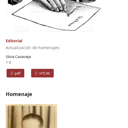
Editorial
Actualización de homenajes
Silvia Casavieja
7-8
pdf
HTLM
Homenaje