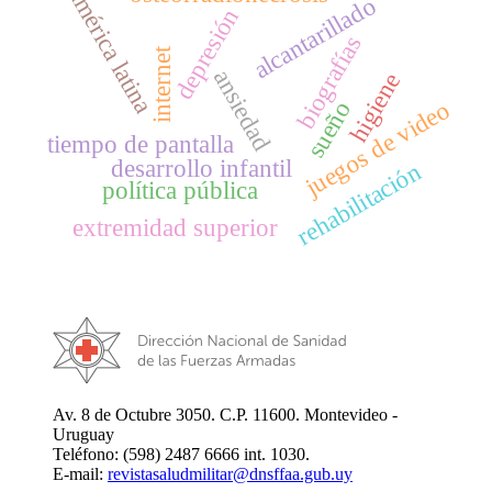
américa latina
alcantarillado
depresión
biografías
internet
ansiedad
higiene
juegos de video
sueño
tiempo de pantalla
desarrollo infantil
rehabilitación
política pública
extremidad superior
Av. 8 de Octubre 3050. C.P. 11600. Montevideo -
Uruguay
Teléfono: (598) 2487 6666 int. 1030.
E-mail:
revistasaludmilitar@dnsffaa.gub.uy