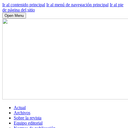
Ir al contenido principal
Ir al menú de navegación principal
Ir al pie
de página del sitio
Open Menu
Actual
Archivos
Sobre la revista
Equipo editorial