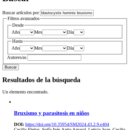
Buscar artículos por
Filtros avanzados
Desde
Año
Mes
Día
Hasta
Año
Mes
Día
Autores/as
Buscar
Resultados de la búsqueda
Un elemento encontrado.
Bruxismo y parasitosis en niños
DOI:
https://doi.org/10.35954/SM2024.43.2.9.e404
Cecilia Fleitas, Sofía Inés Antia Amaral, Leticia Juan, Cecilia