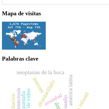
Mapa de visitas
Palabras clave
neoplasias de la boca
américa latina
internet
alcantarillado
juegos de video
ansiedad
rehabilitación
sueño