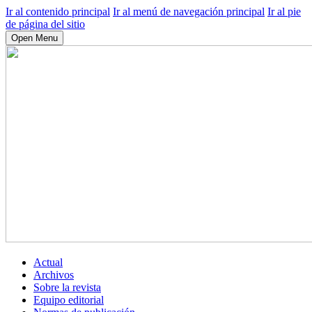
Ir al contenido principal
Ir al menú de navegación principal
Ir al pie
de página del sitio
Open Menu
Actual
Archivos
Sobre la revista
Equipo editorial