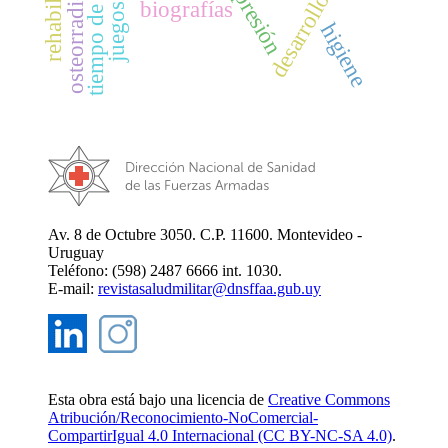
osteorradionecrosis
tiempo de pantalla
desarrollo infantil
depresión
biografías
higiene
Av. 8 de Octubre 3050. C.P. 11600. Montevideo -
Uruguay
Teléfono: (598) 2487 6666 int. 1030.
E-mail:
revistasaludmilitar@dnsffaa.gub.uy
Esta obra está bajo una licencia de
Creative Commons
Atribución/Reconocimiento-NoComercial-
CompartirIgual 4.0 Internacional (CC BY-NC-SA 4.0)
.