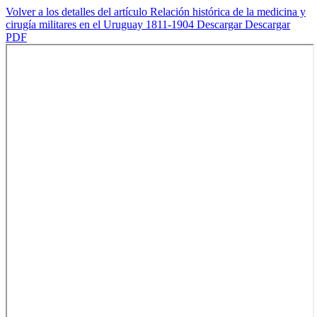
Volver a los detalles del artículo
Relación histórica de la medicina y
cirugía militares en el Uruguay 1811-1904
Descargar
Descargar
PDF