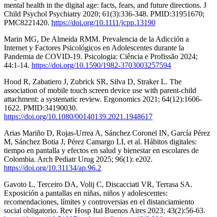
mental health in the digital age: facts, fears, and future directions. J
Child Psychol Psychiatry 2020; 61(3):336-348. PMID:31951670;
PMC8221420.
https://doi.org/10.1111/jcpp.13190
Marin MG, De Almeida RMM. Prevalencia de la Adicción a
Internet y Factores Psicológicos en Adolescentes durante la
Pandemia de COVID-19. Psicologia: Ciência e Profissão 2024;
44:1-14.
https://doi.org/10.1590/1982-3703003257594
Hood R, Zabatiero J, Zubrick SR, Silva D, Straker L. The
association of mobile touch screen device use with parent-child
attachment: a systematic review. Ergonomics 2021; 64(12):1606-
1622. PMID:34190030.
https://doi.org/10.1080/00140139.2021.1948617
Arias Mariño D, Rojas-Urrea A, Sánchez Coronel IN, García Pérez
M, Sánchez Botia J, Pérez Camargo LI, et al. Hábitos digitales:
tiempo en pantalla y efectos en salud y bienestar en escolares de
Colombia. Arch Pediatr Urug 2025; 96(1): e202.
https://doi.org/10.31134/ap.96.2
Gavoto L, Terceiro DA, Volij C, Discacciati VR, Terrasa SA.
Exposición a pantallas en niñas, niños y adolescentes:
recomendaciones, límites y controversias en el distanciamiento
social obligatorio. Rev Hosp Ital Buenos Aires 2023; 43(2):56-63.