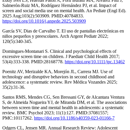
Eddy Ives LS, Huertas Patón A, Forti Buratti MA, Álvarez Pitti J,
Salmerón-Ruiz MA, Rodríguez Hernández PJ, et al. Impact of
screen and social media use on mental health. An Pediatr (Engl Ed).
2025 Aug;103(2):503909. PMID:40784833.
https://doi.org/10.1016/j.anpede.2025.503909
García SV, Dias de Carvalho T. El uso de pantallas electrónicas en
niños pequeños y preescolares. Arch Argent Pediatr 2022;
120(5):340-345.
Domingues-Montanari S. Clinical and psychological effects of
excessive screen time on children. J Paediatr Child Health 2017;
53(4):333-338. PMID:28168778.
https://doi.org/10.1111/jpc.13462
Poenitz AV, Merizalde KA, Morejón JL, Carrera MJ. Use of
technology and disruptive behaviors in second childhood and
adolescence: a systematic review. Rev Médica Vozandes 2025;
35(2):31-36.
Santos RMS, Mendes CG, Sen Bressani GY, de Alcantara Ventura
S, de Almeida Nogueira YJ, de Miranda DM, et al. The associations
between screen time and mental health in adolescents: a systematic
review. BMC Psychol 2023; 11(1):127. PMID:37081557;
PMC:10117262.
https://doi.org/10.1186/s40359-023-01166-7
Odgers CL, Jensen MR. Annual Research Review: Adolescent