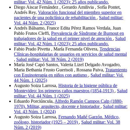
militar: Vol. 42 Núm. 1 (2023): 25 años publicando.
Diego Aiscar Fernández , Gerardo Amilivia , Sofía Pontet,
Andrés Rey,
Valoración funcional del miembro superior en
pacientes de una policlínica de rehabilitación
,
Salud militar:
Vol. 44 Núm. 2 (2025)
Andrés Bálsamo, France Edita Pérez Ramos Verdala, Juan
Pablo Frutos Cleffi,
Prevalencia de Síndrome de Burnout en
trabajadores de la salud en el primer nivel de atención
,
Salud
militar: Vol. 42 Núm. 1 (2023): 25 años publicando.
Fabio Prado Pivetta , María Fernanda Olivera,
Tendencias
Clínicas-hospitalarias de usuarios en servicios de salud mental
,
Salud militar: Vol. 38 Núm. 2 (2019)
María José Capó Santos, Valeria Lizel Delgado Avogadro,
Maria Bethania Frusto Guerisoli , Rossana Paiva,
Tratamiento
con Equinoterapia en niños con autismo
,
Salud militar: Vol.
44 Núm. 1 (2025)
Augusto Soiza Larrosa,
Historia de la higiene pública de
Montevideo: los primeros caños maestros (1854-1913)
,
Salud
militar: Vol. 44 Núm. 1 (2025)
Eduardo Porciúncula,
Alfredo Ramón Campos Calp (1880-
1970). Militar, arquitecto, docente e historiador
,
Salud militar:
Vol. 43 Núm. 1 (2024)
Augusto Soiza Larrosa,
Fernando Mañé Garzón. Médico,
zoólogo, historiador (1925 – 2019)
,
Salud militar: Vol. 38
Núm. 2 (2019)