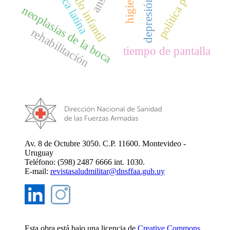
desarrollo infantil
política pública
américa latina
higiene
depresión
neoplasias de la boca
rehabilitación
tiempo de pantalla
Av. 8 de Octubre 3050. C.P. 11600. Montevideo -
Uruguay
Teléfono: (598) 2487 6666 int. 1030.
E-mail:
revistasaludmilitar@dnsffaa.gub.uy
Esta obra está bajo una licencia de
Creative Commons