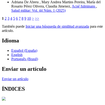
Adriana De Abreu , Mary Andrea Martins Pereira, María del
Rosario Pérez Olivera, Claudia Jimenez,
Acné fulminans
,
Salud militar: Vol. 44 Núm. 1 (2025)
1
2
3
4
5
6
7
8
9
10
>
>>
También puede
Iniciar una búsqueda de similitud avanzada
para este
artículo.
Idioma
Español (España)
English
Português (Brasil)
Enviar un artículo
Enviar un artículo
ÍNDICES