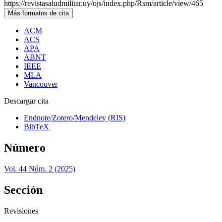
https://revistasaludmilitar.uy/ojs/index.php/Rsm/article/view/465
Más formatos de cita
ACM
ACS
APA
ABNT
IEEE
MLA
Vancouver
Descargar cita
Endnote/Zotero/Mendeley (RIS)
BibTeX
Número
Vol. 44 Núm. 2 (2025)
Sección
Revisiones