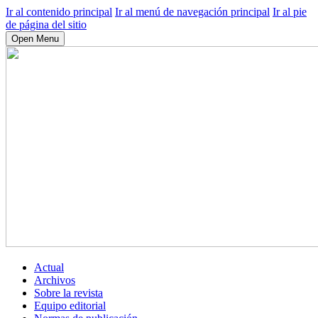
Ir al contenido principal
Ir al menú de navegación principal
Ir al pie
de página del sitio
Open Menu
Actual
Archivos
Sobre la revista
Equipo editorial