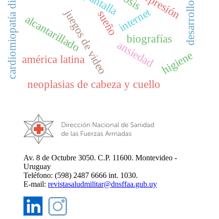
desarrollo infantil
cardiomiopatía dilatada
depresión
internet
juegos de video
sueño
alcantarillado
biografías
ansiedad
higiene
américa latina
neoplasias de cabeza y cuello
Av. 8 de Octubre 3050. C.P. 11600. Montevideo -
Uruguay
Teléfono: (598) 2487 6666 int. 1030.
E-mail:
revistasaludmilitar@dnsffaa.gub.uy