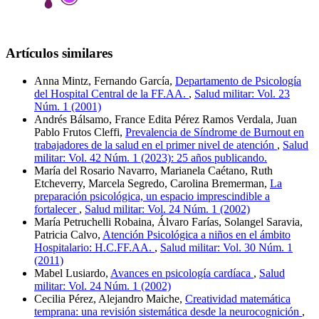
Artículos similares
Anna Mintz, Fernando García,
Departamento de Psicología
del Hospital Central de la FF.AA.
,
Salud militar: Vol. 23
Núm. 1 (2001)
Andrés Bálsamo, France Edita Pérez Ramos Verdala, Juan
Pablo Frutos Cleffi,
Prevalencia de Síndrome de Burnout en
trabajadores de la salud en el primer nivel de atención
,
Salud
militar: Vol. 42 Núm. 1 (2023): 25 años publicando.
María del Rosario Navarro, Marianela Caétano, Ruth
Etcheverry, Marcela Segredo, Carolina Bremerman,
La
preparación psicológica, un espacio imprescindible a
fortalecer
,
Salud militar: Vol. 24 Núm. 1 (2002)
María Petruchelli Robaina, Álvaro Farías, Solangel Saravia,
Patricia Calvo,
Atención Psicológica a niños en el ámbito
Hospitalario: H.C.FF.AA.
,
Salud militar: Vol. 30 Núm. 1
(2011)
Mabel Lusiardo,
Avances en psicología cardíaca
,
Salud
militar: Vol. 24 Núm. 1 (2002)
Cecilia Pérez, Alejandro Maiche,
Creatividad matemática
temprana: una revisión sistemática desde la neurocognición
,