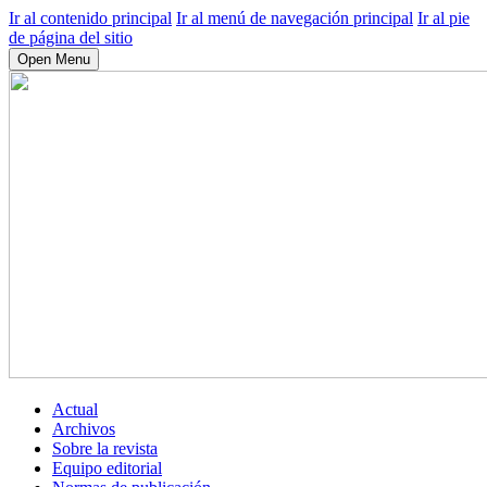
Ir al contenido principal
Ir al menú de navegación principal
Ir al pie
de página del sitio
Open Menu
Actual
Archivos
Sobre la revista
Equipo editorial