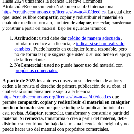
Hasta 2024 utilizamos la licencia Creative Commons
Atribución/Reconocimiento-NoComercial 4.0 Internacional
https://creativecommons.org/licenses/by-nc/4.0/deed.es.
La cual dice
que: usted es libre
compartir,
copiar y redistribuir el material en
cualquier medio o formato, también de
a
daptar,
remezclar, transformar
y construir a partir del material. Bajo los siguientes términos:
Atribución:
usted debe dar
crédito de manera adecuada
,
brindar un enlace a la licencia, e
indicar si se han realizado
cambios
. Puede hacerlo en cualquier forma razonable, pero
no de forma tal que sugiera que usted o su uso tienen el apoyo
de la licenciante.
NoComercial:
usted no puede hacer uso del material con
propósitos comerciales
.
A partir de 2025
los autores conservan sus derechos de autor y
ceden a la revista el derecho de primera publicación de su obra, el
cual estará simultáneamente sujeto a la licencia
https://creativecommons.org/licenses/by-nc-sa/4.0/deed.es
que
permite
compartir, copiar y redistribuir el material en cualquier
medio o formato
siempre que se indique la publicación inicial en
esta revista.
Adaptar,
remezclar, transformar y construir a partir del
material.
Si remezcla
, transforma o crea a partir del material, debe
distribuir su contribución bajo la la misma licencia del original y no
puede hacer uso del material con propósitos comerciales.