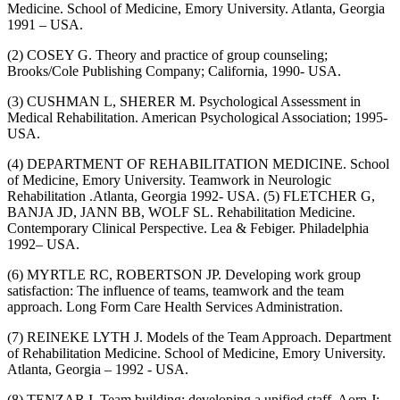
Medicine. School of Medicine, Emory University. Atlanta, Georgia
1991 – USA.
(2) COSEY G. Theory and practice of group counseling;
Brooks/Cole Publishing Company; California, 1990- USA.
(3) CUSHMAN L, SHERER M. Psychological Assessment in
Medical Rehabilitation. American Psychological Association; 1995-
USA.
(4) DEPARTMENT OF REHABILITATION MEDICINE. School
of Medicine, Emory University. Teamwork in Neurologic
Rehabilitation .Atlanta, Georgia 1992- USA. (5) FLETCHER G,
BANJA JD, JANN BB, WOLF SL. Rehabilitation Medicine.
Contemporary Clinical Perspective. Lea & Febiger. Philadelphia
1992– USA.
(6) MYRTLE RC, ROBERTSON JP. Developing work group
satisfaction: The influence of teams, teamwork and the team
approach. Long Form Care Health Services Administration.
(7) REINEKE LYTH J. Models of the Team Approach. Department
of Rehabilitation Medicine. School of Medicine, Emory University.
Atlanta, Georgia – 1992 - USA.
(8) TENZAR I. Team building: developing a unified staff. Aorn J;