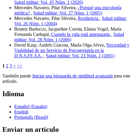
Salud militar: Vol. 45 Núm. 1 (2026)
Mercedes Navarro, Pilar Silveira,
¿Porqué una psicología
médica?
,
Salud militar: Vol. 27 Núm. 1 (2005)
Mercedes Navarro, Pilar Silveira,
Resiliencia
,
Salud militar:
Vol. 26 Núm. 1 (2004)
Beatriz Barlocco, Jacqueline Cuesta, Eliana Vogel, María
Fernanda Carbajal,
Cuando la vida está amenazada
,
Salud
militar: Vol. 28 Núm. 1 (2006)
David Karp, Andrés Giacoia, María Olga Alvez,
Necesidad y
Viabilidad de un Servicio de Psicogeriatría en la
D.N.S.FF.AA.
,
Salud militar: Vol. 23 Núm. 1 (2001)
1
2
3
>
>>
También puede
Iniciar una búsqueda de similitud avanzada
para este
artículo.
Idioma
Español (España)
English
Português (Brasil)
Enviar un artículo