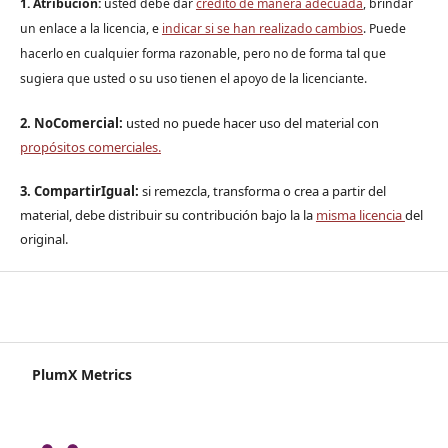
1. Atribución:
u
sted debe dar
crédito de manera adecuada
, brindar
un enlace a la licencia, e
indicar si se han realizado cambios
. Puede
hacerlo en cualquier forma razonable, pero no de forma tal que
sugiera que usted o su uso tienen el apoyo de la licenciante.
2. NoComercial:
usted no puede hacer uso del material con
propósitos comerciales.
3. CompartirIgual:
si remezcla, transforma o crea a partir del
material, debe distribuir su contribución bajo la la
misma licencia
del
original.
PlumX Metrics