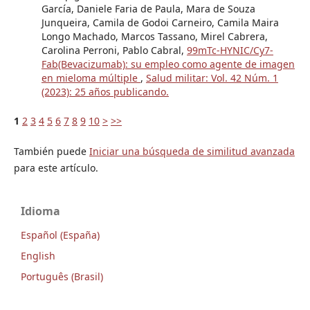
García, Daniele Faria de Paula, Mara de Souza
Junqueira, Camila de Godoi Carneiro, Camila Maira
Longo Machado, Marcos Tassano, Mirel Cabrera,
Carolina Perroni, Pablo Cabral,
99mTc-HYNIC/Cy7-
Fab(Bevacizumab): su empleo como agente de imagen
en mieloma múltiple
,
Salud militar: Vol. 42 Núm. 1
(2023): 25 años publicando.
1
2
3
4
5
6
7
8
9
10
>
>>
También puede
Iniciar una búsqueda de similitud avanzada
para este artículo.
Idioma
Español (España)
English
Português (Brasil)