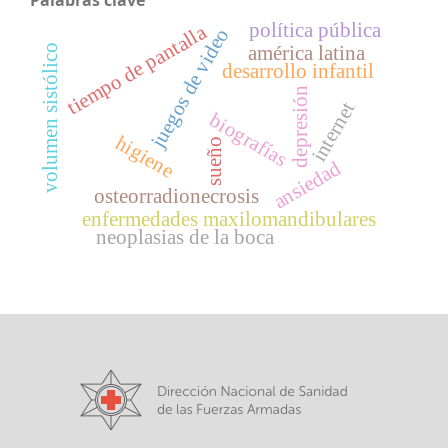
Palabras clave
política pública
tiempo de pantalla
juegos de video
volumen sistólico
américa latina
desarrollo infantil
depresión
internet
biografías
higiene
sueño
ansiedad
osteorradionecrosis
enfermedades maxilomandibulares
neoplasias de la boca