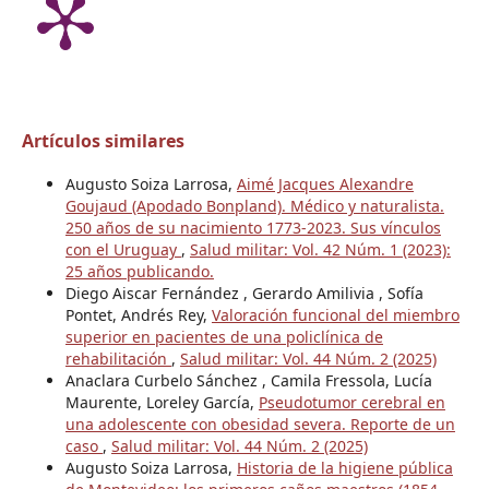
Artículos similares
Augusto Soiza Larrosa,
Aimé Jacques Alexandre
Goujaud (Apodado Bonpland). Médico y naturalista.
250 años de su nacimiento 1773-2023. Sus vínculos
con el Uruguay
,
Salud militar: Vol. 42 Núm. 1 (2023):
25 años publicando.
Diego Aiscar Fernández , Gerardo Amilivia , Sofía
Pontet, Andrés Rey,
Valoración funcional del miembro
superior en pacientes de una policlínica de
rehabilitación
,
Salud militar: Vol. 44 Núm. 2 (2025)
Anaclara Curbelo Sánchez , Camila Fressola, Lucía
Maurente, Loreley García,
Pseudotumor cerebral en
una adolescente con obesidad severa. Reporte de un
caso
,
Salud militar: Vol. 44 Núm. 2 (2025)
Augusto Soiza Larrosa,
Historia de la higiene pública