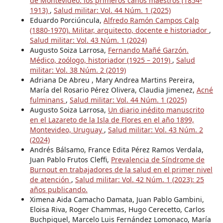
de Montevideo: los primeros caños maestros (1854-
1913)
,
Salud militar: Vol. 44 Núm. 1 (2025)
Eduardo Porciúncula,
Alfredo Ramón Campos Calp
(1880-1970). Militar, arquitecto, docente e historiador
,
Salud militar: Vol. 43 Núm. 1 (2024)
Augusto Soiza Larrosa,
Fernando Mañé Garzón.
Médico, zoólogo, historiador (1925 – 2019)
,
Salud
militar: Vol. 38 Núm. 2 (2019)
Adriana De Abreu , Mary Andrea Martins Pereira,
María del Rosario Pérez Olivera, Claudia Jimenez,
Acné
fulminans
,
Salud militar: Vol. 44 Núm. 1 (2025)
Augusto Soiza Larrosa,
Un diario inédito manuscrito
en el Lazareto de la Isla de Flores en el año 1899,
Montevideo, Uruguay
,
Salud militar: Vol. 43 Núm. 2
(2024)
Andrés Bálsamo, France Edita Pérez Ramos Verdala,
Juan Pablo Frutos Cleffi,
Prevalencia de Síndrome de
Burnout en trabajadores de la salud en el primer nivel
de atención
,
Salud militar: Vol. 42 Núm. 1 (2023): 25
años publicando.
Ximena Aida Camacho Damata, Juan Pablo Gambini,
Eloisa Riva, Roger Chammas, Hugo Cerecetto, Carlos
Buchpiguel, Marcelo Luis Fernández Lomonaco, María