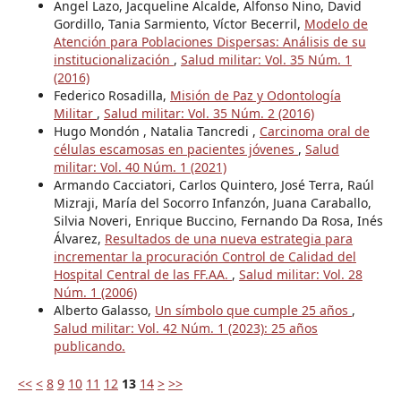
Angel Lazo, Jacqueline Alcalde, Alfonso Nino, David
Gordillo, Tania Sarmiento, Víctor Becerril,
Modelo de
Atención para Poblaciones Dispersas: Análisis de su
institucionalización
,
Salud militar: Vol. 35 Núm. 1
(2016)
Federico Rosadilla,
Misión de Paz y Odontología
Militar
,
Salud militar: Vol. 35 Núm. 2 (2016)
Hugo Mondón , Natalia Tancredi ,
Carcinoma oral de
células escamosas en pacientes jóvenes
,
Salud
militar: Vol. 40 Núm. 1 (2021)
Armando Cacciatori, Carlos Quintero, José Terra, Raúl
Mizraji, María del Socorro Infanzón, Juana Caraballo,
Silvia Noveri, Enrique Buccino, Fernando Da Rosa, Inés
Álvarez,
Resultados de una nueva estrategia para
incrementar la procuración Control de Calidad del
Hospital Central de las FF.AA.
,
Salud militar: Vol. 28
Núm. 1 (2006)
Alberto Galasso,
Un símbolo que cumple 25 años
,
Salud militar: Vol. 42 Núm. 1 (2023): 25 años
publicando.
<<
<
8
9
10
11
12
13
14
>
>>