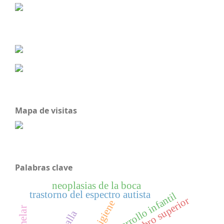
Mapa de visitas
Palabras clave
neoplasias de la boca
trastorno del espectro autista
desarrollo infantil
miembro superior
higiene