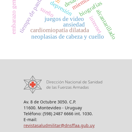
embarazo gemelar
tiempo de pantalla
depresión
biografías
sueño
alcantarillado
internet
juegos de video
ansiedad
cardiomiopatía dilatada
neoplasias de cabeza y cuello
Av. 8 de Octubre 3050. C.P.
11600. Montevideo - Uruguay
Teléfono: (598) 2487 6666 int. 1030.
E-mail:
revistasaludmilitar@dnsffaa.gub.uy