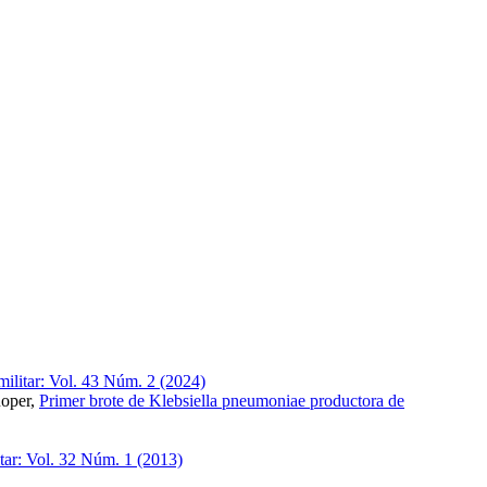
militar: Vol. 43 Núm. 2 (2024)
Roper,
Primer brote de Klebsiella pneumoniae productora de
itar: Vol. 32 Núm. 1 (2013)