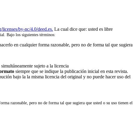
/licenses/by-nc/4.0/deed.es.
La cual dice que: usted es libre
ial. Bajo los siguientes términos:
hacerlo en cualquier forma razonable, pero no de forma tal que sugiera
 simultáneamente sujeto a la licencia
 formato
siempre que se indique la publicación inicial en esta revista.
ribución bajo la la misma licencia del original y no puede hacer uso del
forma razonable, pero no de forma tal que sugiera que usted o su uso tienen el