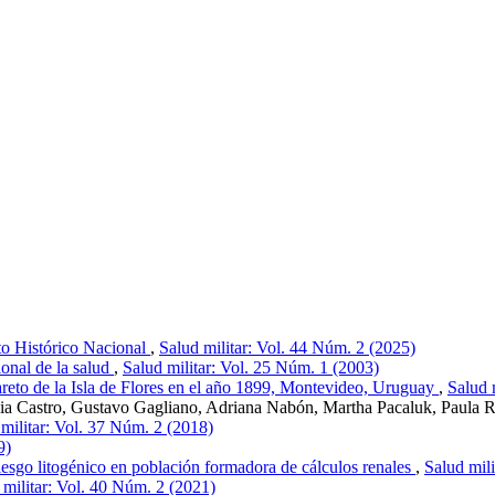
o Histórico Nacional
,
Salud militar: Vol. 44 Núm. 2 (2025)
sional de la salud
,
Salud militar: Vol. 25 Núm. 1 (2003)
areto de la Isla de Flores en el año 1899, Montevideo, Uruguay
,
Salud 
nia Castro, Gustavo Gagliano, Adriana Nabón, Martha Pacaluk, Paula 
militar: Vol. 37 Núm. 2 (2018)
9)
iesgo litogénico en población formadora de cálculos renales
,
Salud mil
 militar: Vol. 40 Núm. 2 (2021)