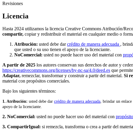
Revisiones
Licencia
Hasta 2024 utilizamos la licencia Creative Commons Atribución/Rec
compartir,
copiar y redistribuir el material en cualquier medio o for
Atribución:
usted debe dar
crédito de manera adecuada
, brind
que usted o su uso tienen el apoyo de la licenciante.
NoComercial:
usted no puede hacer uso del material con
propó
A partir de 2025
los autores conservan sus derechos de autor y ceden a
https://creativecommons.org/licenses/by-nc-sa/4.0/deed.es
que permit
Adaptar,
remezclar, transformar y construir a partir del material.
Si r
material con propósitos comerciales.
Bajo los siguientes términos:
1. Atribución:
u
sted debe dar
crédito de manera adecuada
, brindar un enlace 
apoyo de la licenciante.
2. NoComercial:
usted no puede hacer uso del material con
propósito
3. CompartirIgual:
si remezcla, transforma o crea a partir del materia