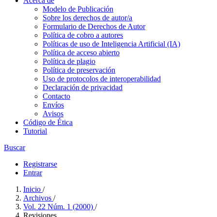
Acerca de
Modelo de Publicación
Sobre los derechos de autor/a
Formulario de Derechos de Autor
Política de cobro a autores
Políticas de uso de Inteligencia Artificial (IA)
Política de acceso abierto
Política de plagio
Política de preservación
Uso de protocolos de interoperabilidad
Declaración de privacidad
Contacto
Envíos
Avisos
Código de Ética
Tutorial
Buscar
Registrarse
Entrar
Inicio
/
Archivos
/
Vol. 22 Núm. 1 (2000)
/
Revisiones