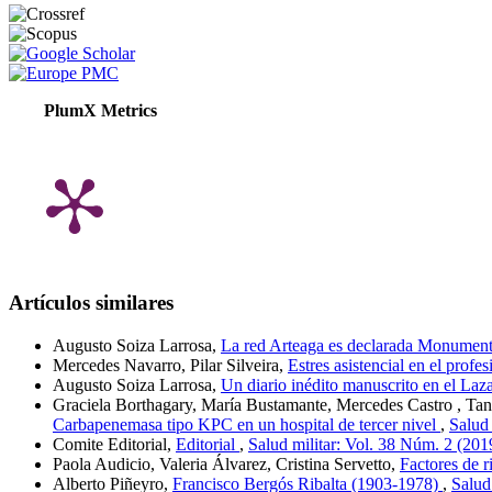
PlumX Metrics
Artículos similares
Augusto Soiza Larrosa,
La red Arteaga es declarada Monument
Mercedes Navarro, Pilar Silveira,
Estres asistencial en el profe
Augusto Soiza Larrosa,
Un diario inédito manuscrito en el Laz
Graciela Borthagary, María Bustamante, Mercedes Castro , Ta
Carbapenemasa tipo KPC en un hospital de tercer nivel
,
Salud 
Comite Editorial,
Editorial
,
Salud militar: Vol. 38 Núm. 2 (201
Paola Audicio, Valeria Álvarez, Cristina Servetto,
Factores de r
Alberto Piñeyro,
Francisco Bergós Ribalta (1903-1978)
,
Salud