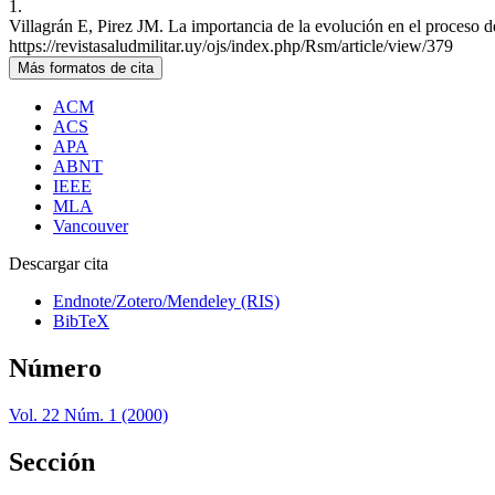
1.
Villagrán E, Pirez JM. La importancia de la evolución en el proceso d
https://revistasaludmilitar.uy/ojs/index.php/Rsm/article/view/379
Más formatos de cita
ACM
ACS
APA
ABNT
IEEE
MLA
Vancouver
Descargar cita
Endnote/Zotero/Mendeley (RIS)
BibTeX
Número
Vol. 22 Núm. 1 (2000)
Sección