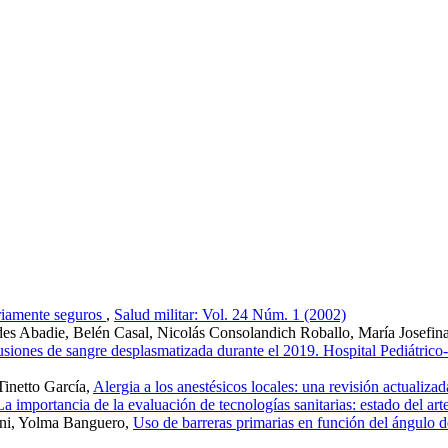
riamente seguros
,
Salud militar: Vol. 24 Núm. 1 (2002)
 Abadie, Belén Casal, Nicolás Consolandich Roballo, María Josefina R
sfusiones de sangre desplasmatizada durante el 2019. Hospital Pediátrico
Tinetto García,
Alergia a los anestésicos locales: una revisión actualiza
La importancia de la evaluación de tecnologías sanitarias: estado del art
ini, Yolma Banguero,
Uso de barreras primarias en función del ángulo d