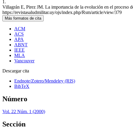
1.
Villagrán E, Pirez JM. La importancia de la evolución en el proceso d
https://revistasaludmilitar.uy/ojs/index.php/Rsm/article/view/379
Más formatos de cita
ACM
ACS
APA
ABNT
IEEE
MLA
Vancouver
Descargar cita
Endnote/Zotero/Mendeley (RIS)
BibTeX
Número
Vol. 22 Núm. 1 (2000)
Sección