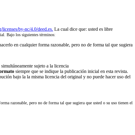
/licenses/by-nc/4.0/deed.es.
La cual dice que: usted es libre
ial. Bajo los siguientes términos:
hacerlo en cualquier forma razonable, pero no de forma tal que sugiera
 simultáneamente sujeto a la licencia
 formato
siempre que se indique la publicación inicial en esta revista.
ribución bajo la la misma licencia del original y no puede hacer uso del
forma razonable, pero no de forma tal que sugiera que usted o su uso tienen el