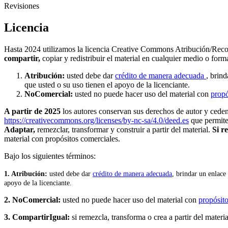
Revisiones
Licencia
Hasta 2024 utilizamos la licencia Creative Commons Atribución/Rec
compartir,
copiar y redistribuir el material en cualquier medio o for
Atribución:
usted debe dar
crédito de manera adecuada
, brind
que usted o su uso tienen el apoyo de la licenciante.
NoComercial:
usted no puede hacer uso del material con
propó
A partir de 2025
los autores conservan sus derechos de autor y ceden a
https://creativecommons.org/licenses/by-nc-sa/4.0/deed.es
que permit
Adaptar,
remezclar, transformar y construir a partir del material.
Si r
material con propósitos comerciales.
Bajo los siguientes términos:
1. Atribución:
u
sted debe dar
crédito de manera adecuada
, brindar un enlace 
apoyo de la licenciante.
2. NoComercial:
usted no puede hacer uso del material con
propósito
3. CompartirIgual:
si remezcla, transforma o crea a partir del materia