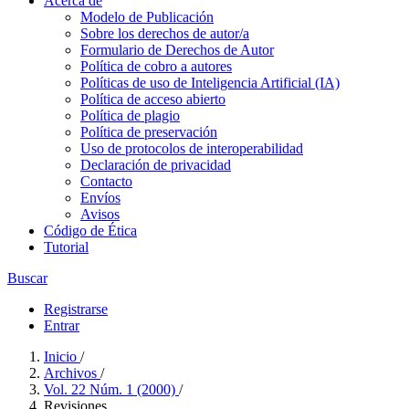
Acerca de
Modelo de Publicación
Sobre los derechos de autor/a
Formulario de Derechos de Autor
Política de cobro a autores
Políticas de uso de Inteligencia Artificial (IA)
Política de acceso abierto
Política de plagio
Política de preservación
Uso de protocolos de interoperabilidad
Declaración de privacidad
Contacto
Envíos
Avisos
Código de Ética
Tutorial
Buscar
Registrarse
Entrar
Inicio
/
Archivos
/
Vol. 22 Núm. 1 (2000)
/
Revisiones