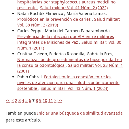
hospitalarias por staphylococcus aureus meticilino
resistente
,
Salud militar: Vol. 41 Núm. 2 (2022)
Natali Buchtik Efimenco , María Valeria Lamas,
Probióticos en la prevención de caries
,
Salud militar:
Vol. 38 Núm. 2 (2019)
Carlos Peppe, María del Carmen Paparamborda,
Prevalencia de la infección por VIH entre militares
integrantes de Misiones de Paz
,
Salud militar: Vol. 30
Núm. 1 (2011)
Cristina Oviedo, Federico Rosadilla, Gabriela Fros,
Normatización de procedimientos de bioseguridad en
la consulta odontológica
,
Salud militar: Vol. 23 Núm. 1
(2001)
Pablo Cabral,
Fortaleciendo la conexión entre los
niveles de atención para una salud económicamente
sostenible
,
Salud militar: Vol. 43 Núm. 1 (2024)
<<
<
2
3
4
5
6
7
8
9
10
11
>
>>
También puede
Iniciar una búsqueda de similitud avanzada
para este artículo.