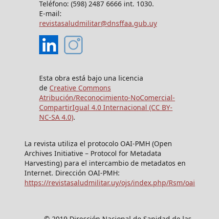
Teléfono: (598) 2487 6666 int. 1030.
E-mail:
revistasaludmilitar@dnsffaa.gub.uy
Esta obra está bajo una licencia
de
Creative Commons
Atribución/Reconocimiento-NoComercial-
CompartirIgual 4.0 Internacional (CC BY-
NC-SA 4.0)
.
La revista utiliza el protocolo OAI-PMH (Open
Archives Initiative – Protocol for Metadata
Harvesting) para el intercambio de metadatos en
Internet. Dirección OAI-PMH:
https://revistasaludmilitar.uy/ojs/index.php/Rsm/oai
© 2019 Dirección Nacional de Sanidad de las