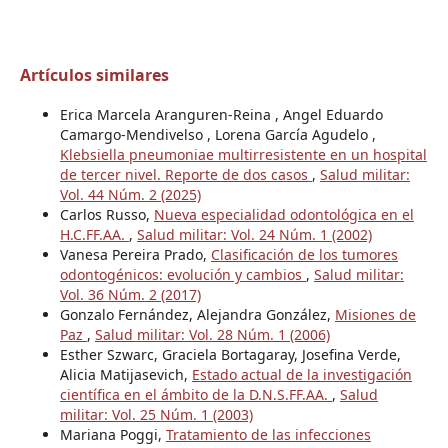
Artículos similares
Erica Marcela Aranguren-Reina , Angel Eduardo
Camargo-Mendivelso , Lorena García Agudelo ,
Klebsiella pneumoniae multirresistente en un hospital
de tercer nivel. Reporte de dos casos
,
Salud militar:
Vol. 44 Núm. 2 (2025)
Carlos Russo,
Nueva especialidad odontológica en el
H.C.FF.AA.
,
Salud militar: Vol. 24 Núm. 1 (2002)
Vanesa Pereira Prado,
Clasificación de los tumores
odontogénicos: evolución y cambios
,
Salud militar:
Vol. 36 Núm. 2 (2017)
Gonzalo Fernández, Alejandra González,
Misiones de
Paz
,
Salud militar: Vol. 28 Núm. 1 (2006)
Esther Szwarc, Graciela Bortagaray, Josefina Verde,
Alicia Matijasevich,
Estado actual de la investigación
científica en el ámbito de la D.N.S.FF.AA.
,
Salud
militar: Vol. 25 Núm. 1 (2003)
Mariana Poggi,
Tratamiento de las infecciones