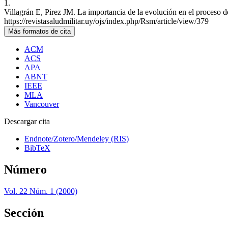
1.
Villagrán E, Pirez JM. La importancia de la evolución en el proceso d
https://revistasaludmilitar.uy/ojs/index.php/Rsm/article/view/379
Más formatos de cita
ACM
ACS
APA
ABNT
IEEE
MLA
Vancouver
Descargar cita
Endnote/Zotero/Mendeley (RIS)
BibTeX
Número
Vol. 22 Núm. 1 (2000)
Sección