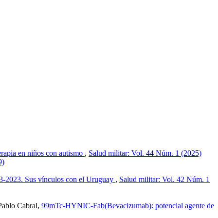
rapia en niños con autismo
,
Salud militar: Vol. 44 Núm. 1 (2025)
9)
3-2023. Sus vínculos con el Uruguay
,
Salud militar: Vol. 42 Núm. 1
Pablo Cabral,
99mTc-HYNIC-Fab(Bevacizumab): potencial agente de