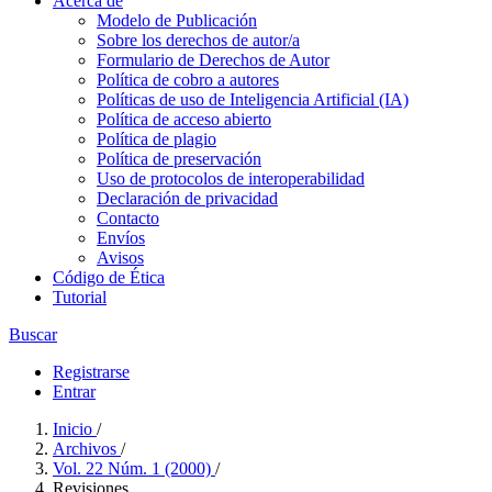
Acerca de
Modelo de Publicación
Sobre los derechos de autor/a
Formulario de Derechos de Autor
Política de cobro a autores
Políticas de uso de Inteligencia Artificial (IA)
Política de acceso abierto
Política de plagio
Política de preservación
Uso de protocolos de interoperabilidad
Declaración de privacidad
Contacto
Envíos
Avisos
Código de Ética
Tutorial
Buscar
Registrarse
Entrar
Inicio
/
Archivos
/
Vol. 22 Núm. 1 (2000)
/
Revisiones