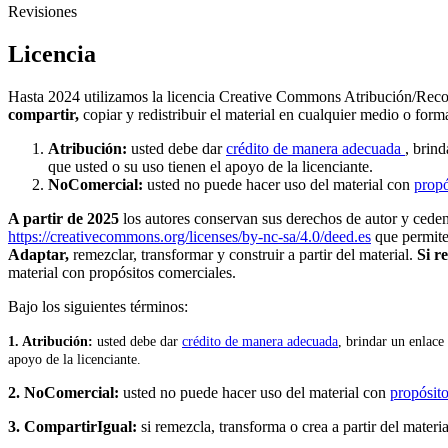
Revisiones
Licencia
Hasta 2024 utilizamos la licencia Creative Commons Atribución/Rec
compartir,
copiar y redistribuir el material en cualquier medio o for
Atribución:
usted debe dar
crédito de manera adecuada
, brind
que usted o su uso tienen el apoyo de la licenciante.
NoComercial:
usted no puede hacer uso del material con
propó
A partir de 2025
los autores conservan sus derechos de autor y ceden a
https://creativecommons.org/licenses/by-nc-sa/4.0/deed.es
que permit
Adaptar,
remezclar, transformar y construir a partir del material.
Si r
material con propósitos comerciales.
Bajo los siguientes términos:
1. Atribución:
u
sted debe dar
crédito de manera adecuada
, brindar un enlace 
apoyo de la licenciante.
2. NoComercial:
usted no puede hacer uso del material con
propósito
3. CompartirIgual:
si remezcla, transforma o crea a partir del materia