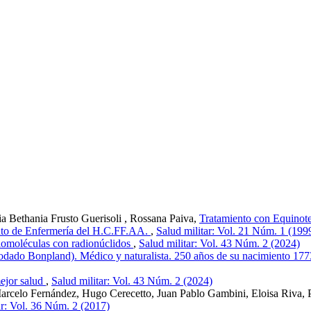
a Bethania Frusto Guerisoli , Rossana Paiva,
Tratamiento con Equinote
nto de Enfermería del H.C.FF.AA.
,
Salud militar: Vol. 21 Núm. 1 (199
iomoléculas con radionúclidos
,
Salud militar: Vol. 43 Núm. 2 (2024)
ado Bonpland). Médico y naturalista. 250 años de su nacimiento 177
mejor salud
,
Salud militar: Vol. 43 Núm. 2 (2024)
rcelo Fernández, Hugo Cerecetto, Juan Pablo Gambini, Eloisa Riva, 
ar: Vol. 36 Núm. 2 (2017)