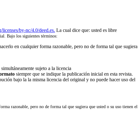
/licenses/by-nc/4.0/deed.es.
La cual dice que: usted es libre
ial. Bajo los siguientes términos:
hacerlo en cualquier forma razonable, pero no de forma tal que sugiera
 simultáneamente sujeto a la licencia
 formato
siempre que se indique la publicación inicial en esta revista.
ribución bajo la la misma licencia del original y no puede hacer uso del
forma razonable, pero no de forma tal que sugiera que usted o su uso tienen el