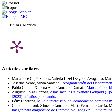
PlumX Metrics
Artículos similares
María José Capó Santos, Valeria Lizel Delgado Avogadro, Mari
Josefina Verde, Silvia Santana,
Reorganización del Departame
Pablo Cabral, Ximena Aida Camacho Damata,
Marcación de b
Augusto Soiza Larrosa,
Aimé Jacques Alexandre Goujaud (Apod
(2023): 25 años publicando.
Félix Liberona,
Multi e interdisciplina: colaboración para una 
Carolina Perroni, Ximena Camacho, María Fernanda García, Ma
imagen para diagnóstico de Linfoma No Hodgkin
,
Salud milit