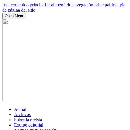
Ir al contenido principal
Ir al menú de navegación principal
Ir al pie
de página del sitio
Open Menu
Actual
Archivos
Sobre la revista
Equipo editorial