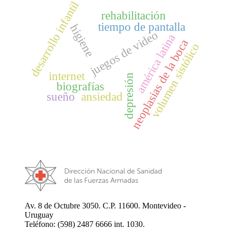
desarrollo infantil
rehabilitación
tiempo de pantalla
higiene
juegos de video
américa latina
neoplasias de la boca
volumen sistólico
internet
depresión
biografías
sueño
ansiedad
Av. 8 de Octubre 3050. C.P. 11600. Montevideo -
Uruguay
Teléfono: (598) 2487 6666 int. 1030.