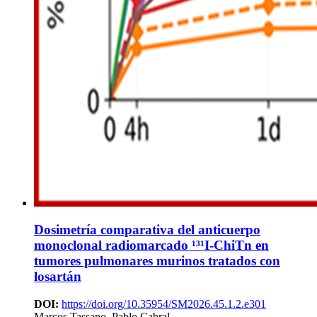
Dosimetría comparativa del anticuerpo
monoclonal radiomarcado ¹³¹I-ChiTn en
tumores pulmonares murinos tratados con
losartán
DOI:
https://doi.org/10.35954/SM2026.45.1.2.e301
Marcos Tassano, Pablo Cabral