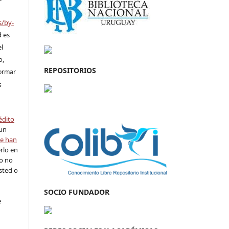
s/by-
d es
el
o,
REPOSITORIOS
formar
s
édito
 un
se han
rlo en
ro no
sted o
SOCIO FUNDADOR
e