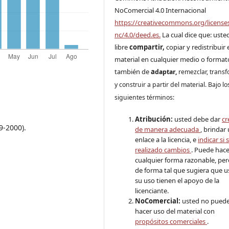
NoComercial 4.0 Internacional
https://creativecommons.org/license
nc/4.0/deed.es.
La cual dice que: uste
libre
compartir,
copiar y redistribuir 
material en cualquier medio o format
también de
a
daptar,
remezclar, trans
y construir a partir del material. Bajo lo
siguientes términos:
Atribución:
usted debe dar
cr
9-2000).
de manera adecuada
, brindar
enlace a la licencia, e
indicar si 
realizado cambios
. Puede hace
cualquier forma razonable, pe
de forma tal que sugiera que u
su uso tienen el apoyo de la
licenciante.
NoComercial:
usted no pued
hacer uso del material con
propósitos comerciales
.