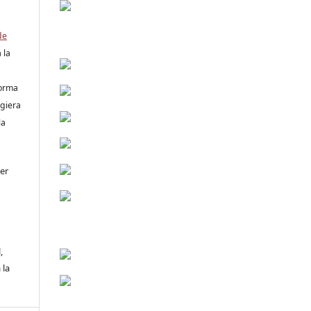
de
 la
forma
ugiera
la
er
,
 la