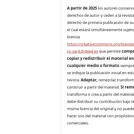
A partir de 2025
los autores conserv
derechos de autor y ceden a la revista
derecho de primera publicación de su
el cual estará simultáneamente sujeto
licencia
https://creativecommons.org/license
nc-sa/4.0/deed.es
que permite
compa
copiar y redistribuir el material e
cualquier medio o formato
siempr
se indique la publicación inicial en est
revista.
Adaptar,
remezclar, transfor
construir a partir del material.
Si rem
transforma o crea a partir del material
debe distribuir su contribución bajo la
misma licencia del original y no pued
hacer uso del material con propósito
comerciales.