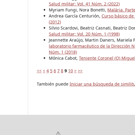
Salud militar: Vol. 41 Núm. 2 (2022)
Myriam Fungi, Nora Bonetti,
Malária. Part
Andrea García Centurión,
Curso básico de
(2012)
Silvio Scardovi, Beatriz Casnati, Beatriz 
Salud militar: Vol. 20 Núm. 1 (1998)
Jeannette Araújo, Martin Daners, Mariela 
laboratorio farmacéutico de la Dirección
Núm. 1 (2018)
Mónica Cabot,
Teniente Coronel (O) Migue
<<
<
4
5
6
7
8
9
10
>
>>
También puede
Iniciar una búsqueda de simili