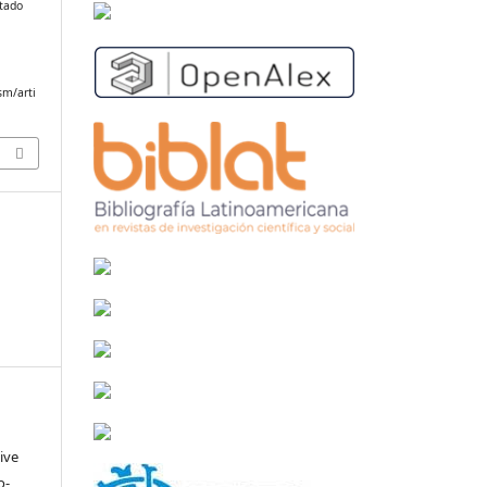
stado
sm/arti
ive
o-