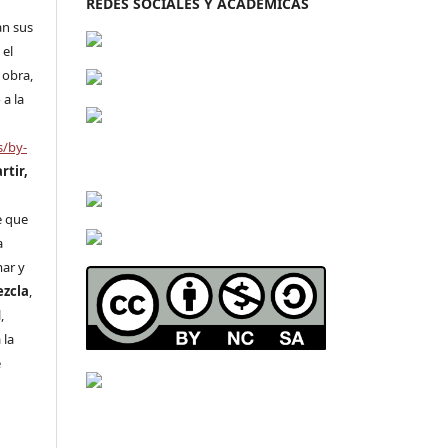
REDES SOCIALES Y ACADÉMICAS
an sus
 el
 obra,
 a la
s/by-
rtir,
n
e que
a
mar y
ezcla
,
,
 la
e
s