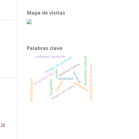
Mapa de visitas
Palabras clave
embarazo gemelar
tiempo de pantalla
desarrollo infantil
américa latina
neoplasias de la boca
sueño
internet
alcantarillado
ansiedad
rehabilitación
biografías
higiene
depresión
juegos de video
 la
,