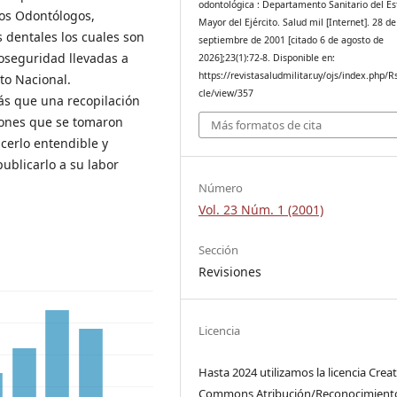
odontológica : Departamento Sanitario del E
los Odontólogos,
Mayor del Ejército. Salud mil [Internet]. 28 de
 dentales los cuales son
septiembre de 2001 [citado 6 de agosto de
ioseguridad llevadas a
2026];23(1):72-8. Disponible en:
https://revistasaludmilitar.uy/ojs/index.php/R
ito Nacional.
cle/view/357
más que una recopilación
ciones que se tomaron
Más formatos de cita
erlo entendible y
publicarlo a su labor
Número
Vol. 23 Núm. 1 (2001)
Sección
Revisiones
Licencia
Hasta 2024 utilizamos la licencia Creat
Commons Atribución/Reconocimient