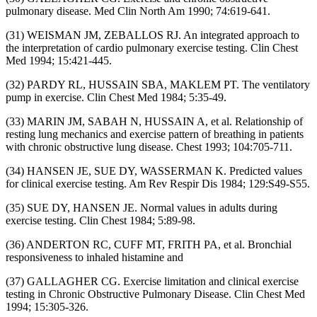
pulmonary disease. Med Clin North Am 1990; 74:619-641.
(31) WEISMAN JM, ZEBALLOS RJ. An integrated approach to
the interpretation of cardio pulmonary exercise testing. Clin Chest
Med 1994; 15:421-445.
(32) PARDY RL, HUSSAIN SBA, MAKLEM PT. The ventilatory
pump in exercise. Clin Chest Med 1984; 5:35-49.
(33) MARIN JM, SABAH N, HUSSAIN A, et al. Relationship of
resting lung mechanics and exercise pattern of breathing in patients
with chronic obstructive lung disease. Chest 1993; 104:705-711.
(34) HANSEN JE, SUE DY, WASSERMAN K. Predicted values
for clinical exercise testing. Am Rev Respir Dis 1984; 129:S49-S55.
(35) SUE DY, HANSEN JE. Normal values in adults during
exercise testing. Clin Chest 1984; 5:89-98.
(36) ANDERTON RC, CUFF MT, FRITH PA, et al. Bronchial
responsiveness to inhaled histamine and
(37) GALLAGHER CG. Exercise limitation and clinical exercise
testing in Chronic Obstructive Pulmonary Disease. Clin Chest Med
1994; 15:305-326.