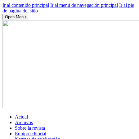
Ir al contenido principal
Ir al menú de navegación principal
Ir al pie
de página del sitio
Open Menu
Actual
Archivos
Sobre la revista
Equipo editorial