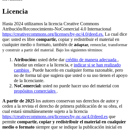
Licencia
Hasta 2024 utilizamos la licencia Creative Commons
Atribución/Reconocimiento-NoComercial 4.0 Internacional
https://creativecommons.org/licenses/by-nc/4.0/deed.es.
La cual dice
que: usted es libre
compartir,
copiar y redistribuir el material en
cualquier medio o formato, también de
a
daptar,
remezclar, transformar
y construir a partir del material. Bajo los siguientes términos:
Atribución:
usted debe dar
crédito de manera adecuada
,
brindar un enlace a la licencia, e
indicar si se han realizado
cambios
. Puede hacerlo en cualquier forma razonable, pero
no de forma tal que sugiera que usted o su uso tienen el apoyo
de la licenciante.
NoComercial:
usted no puede hacer uso del material con
propósitos comerciales
.
A partir de 2025
los autores conservan sus derechos de autor y
ceden a la revista el derecho de primera publicación de su obra, el
cual estará simultáneamente sujeto a la licencia
https://creativecommons.org/licenses/by-nc-sa/4.0/deed.es
que
permite
compartir, copiar y redistribuir el material en cualquier
medio o formato
siempre que se indique la publicación inicial en