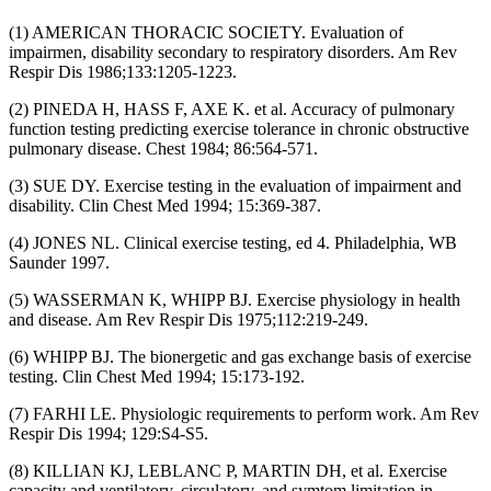
(1) AMERICAN THORACIC SOCIETY. Evaluation of
impairmen, disability secondary to respiratory disorders. Am Rev
Respir Dis 1986;133:1205-1223.
(2) PINEDA H, HASS F, AXE K. et al. Accuracy of pulmonary
function testing predicting exercise tolerance in chronic obstructive
pulmonary disease. Chest 1984; 86:564-571.
(3) SUE DY. Exercise testing in the evaluation of impairment and
disability. Clin Chest Med 1994; 15:369-387.
(4) JONES NL. Clinical exercise testing, ed 4. Philadelphia, WB
Saunder 1997.
(5) WASSERMAN K, WHIPP BJ. Exercise physiology in health
and disease. Am Rev Respir Dis 1975;112:219-249.
(6) WHIPP BJ. The bionergetic and gas exchange basis of exercise
testing. Clin Chest Med 1994; 15:173-192.
(7) FARHI LE. Physiologic requirements to perform work. Am Rev
Respir Dis 1994; 129:S4-S5.
(8) KILLIAN KJ, LEBLANC P, MARTIN DH, et al. Exercise
capacity and ventilatory, circulatory, and symtom limitation in