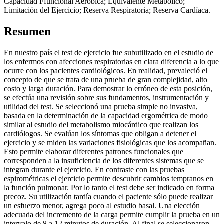
Capacidad Ffuncional Aeróbica; Equivalente Metabólico;
Limitación del Ejercicio; Reserva Respiratoria; Reserva Cardíaca.
Resumen
En nuestro país el test de ejercicio fue subutilizado en el estudio de
los enfermos con afecciones respiratorias en clara diferencia a lo que
ocurre con los pacientes cardiológicos. En realidad, prevaleció el
concepto de que se trata de una prueba de gran complejidad, alto
costo y larga duración. Para demostrar lo erróneo de esta posición,
se efectúa una revisión sobre sus fundamentos, instrumentación y
utilidad del test. Se seleccionó una prueba simple no invasiva,
basada en la determinación de la capacidad ergométrica de modo
similar al estudio del metabolismo miocárdico que realizan los
cardiólogos. Se evalúan los síntomas que obligan a detener el
ejercicio y se miden las variaciones fisiológicas que los acompañan.
Esto permite elaborar diferentes patrones funcionales que
corresponden a la insuficiencia de los diferentes sistemas que se
integran durante el ejercicio. En contraste con las pruebas
espirométricas el ejercicio permite descubrir cambios tempranos en
la función pulmonar. Por lo tanto el test debe ser indicado en forma
precoz. Su utilización tardía cuando el paciente sólo puede realizar
un esfuerzo menor, agrega poco al estudio basal. Una elección
adecuada del incremento de la carga permite cumplir la prueba en un
intervalo de 8 a 12 minutos de duración. Al final se seleccionaron