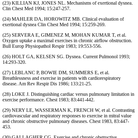
(23) KILLIAN KJ, JONES NL. Mechanisms of exertional dysnea.
Clin Chest Med 1994; 15:247-257.
(24) MAHLER DA, HOROWITZ MB. Clinical evaluation of
exertional dysnea Clin Chest Med 1994; 15:259-269.
(25) SERVERA E, GIMENEZ M, MOHAN KUMAR T, et al.
Oxygen uptake a maximal exercises in chronic airflow obstruction.
Bull Europ Physiopathol Respir 1983; 19:553-556.
(26) HOLT GA, KELSEN SG. Dysnea. Current Pulmonol 1993;
14:293-320.
(27) LEBLANC P, BOWIE DM, SUMMERS E, et al.
Breathlessness and exercise in patients with cardiorespiratory
disease. Am Rev Respir Dis 1986; 133:21-25.
(28) LOKE J. Distinguishing cardiac versus pulmonary limitation in
exercise performance. Chest 1983; 83:441-442.
(29) NERY LE, WASSERMAN K, FRENCH W, et al. Contrasting
cardiovascular and respiratory responses to exercise in mitral value
and chronic obstructive pulmonary diseases. Chest 1983, 83:447-
453.
(30) GALLAGHER CG. Exercise and chronic obstructive