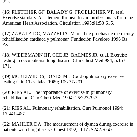
213.
(16) FLETCHER GF, BALADY G, FROELICHER VF, et al.
Exercise standars: A statement for health care professionals from the
American Heart Association. Circulation 1995;91:58-615.
(17) ZABALA DC, MAZZEI JA. Manual de pruebas de ejercicio y
rehabilitación cardíaca y pulmonar. Fundación Favaloro 1996 Bs.
As.
(18) WIEDEMANN HP, GEE JB, BALMES JR, et al. Exercise
testing in occupational lung disease. Clin Chest Med 984; 5:157-
171.
(19) MCKELVIE RS, JONES ML. Cardiopulmonary exercise
testing Clin Chest Med 1989; 10:277-291.
(20) RIES AL. The importance of exercise in pulmonary
rehabilitacion. Clin Chest Med 1994; 15:327-337.
(21) RIES AL. Pulmonary rehabilitation. Curr Pulmonol 1994;
15:441-467.
(22) MAHLER DA. The measurement of dysnea during exercise in
patients with lung disease. Chest 1992; 101/5:S242-S247.