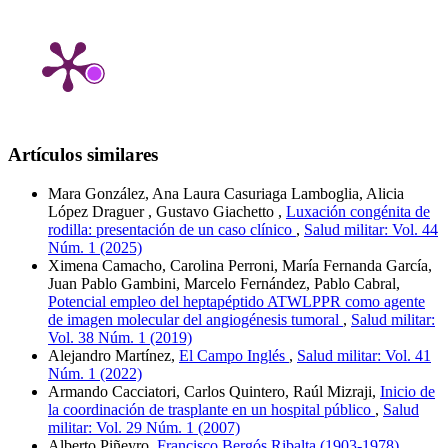
Artículos similares
Mara González, Ana Laura Casuriaga Lamboglia, Alicia
López Draguer , Gustavo Giachetto ,
Luxación congénita de
rodilla: presentación de un caso clínico
,
Salud militar: Vol. 44
Núm. 1 (2025)
Ximena Camacho, Carolina Perroni, María Fernanda García,
Juan Pablo Gambini, Marcelo Fernández, Pablo Cabral,
Potencial empleo del heptapéptido ATWLPPR como agente
de imagen molecular del angiogénesis tumoral
,
Salud militar:
Vol. 38 Núm. 1 (2019)
Alejandro Martínez,
El Campo Inglés
,
Salud militar: Vol. 41
Núm. 1 (2022)
Armando Cacciatori, Carlos Quintero, Raúl Mizraji,
Inicio de
la coordinación de trasplante en un hospital público
,
Salud
militar: Vol. 29 Núm. 1 (2007)
Alberto Piñeyro,
Francisco Bergós Ribalta (1903-1978)
,