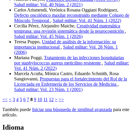
Salud militar: Vol. 40 Núm. 2 (2021)
Carlos Arismendi, Verónica Rosana Oggiani Rodriguez,
Defecto oncológico maxilar reconstruido mediante Colgajo de
Músculo Temporal
,
Salud militar: Vol. 41 Núm. 1 (2022)
Cecilia Pérez, Alejandro Maiche,
Creatividad matemática
temprana: una revisión sistemática desde la neurocognición
,
Salud militar: Vol. 45 Núm. 1 (2026)
Teresa Puppo,
Unidad de análisis de la información: su
importancia institucional
,
Salud militar: Vol. 28 Núm. 1
(2006)
Mariana Poggi,
Tratamiento de las infecciones hospitalarias
por staphylococcus aureus meticilino resistente
,
Salud militar:
Vol. 41 Núm. 2 (2022)
Marcela Acuña, Mónica Castro, Eduardo Schmith, Rosa
Sangiovanni,
Propuestas para el fortalecimiento del Rol de la
Licenciada en Enfermería de los Servicios de Medicina
,
Salud militar: Vol. 23 Núm. 1 (2001)
<<
<
3
4
5
6
7
8
9
10
11
12
>
>>
También puede
Iniciar una búsqueda de similitud avanzada
para este
artículo.
Idioma