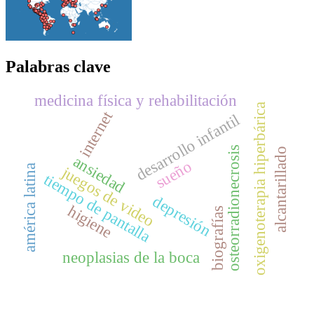
Palabras clave
medicina física y rehabilitación
oxigenoterapia hiperbárica
internet
desarrollo infantil
osteorradionecrosis
alcantarillado
ansiedad
sueño
juegos de video
américa latina
tiempo de pantalla
depresión
higiene
biografías
neoplasias de la boca