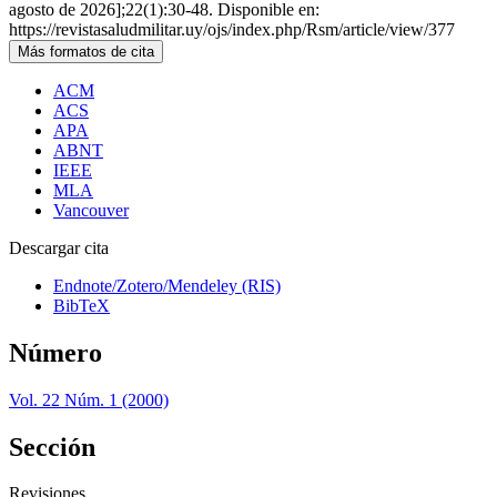
agosto de 2026];22(1):30-48. Disponible en:
https://revistasaludmilitar.uy/ojs/index.php/Rsm/article/view/377
Más formatos de cita
ACM
ACS
APA
ABNT
IEEE
MLA
Vancouver
Descargar cita
Endnote/Zotero/Mendeley (RIS)
BibTeX
Número
Vol. 22 Núm. 1 (2000)
Sección
Revisiones