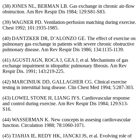
(38) JONES NL, BERMAN LB. Gas exchange in chronic air-flow
obstruction. Am Rev Respir Dis 1984; 129:S81-S83.
(39) WAGNER PD. Ventilation-perfusion matching during exercise.
Chest 1992; 101:1935-1985.
(40) DANTZKER DR, D’ALONZO GE. The effect of exercise on
pulmonary gas exchange in patients with severe chronic obstructive
pulmonary disease. Am Rev Respir Dis 1986; 134:1135-1139.
(41) AGUSTI AGN, ROCA J, GEA J, et al. Mechanisms of gas
exchange impairment in idiopathic pulmonary fibrosis. Am Rev
Respir Dis. 1991; 143:219-225.
(42) MARCINIUK DD, GALLAGHER CG. Clinical exercise
testing in interstitial lung disease. Clin Chest Med 1994; 5:287-303.
(43) LOWEL STONE H, LIANG IYS. Cardiovascular response
and control during exercise. Am Rev Respir Dis 1984; 129:S13-
S16.
(44) WASSERMAN K. New concepts in assesing cardiovascular
function. Circulation 1988; 78:1060-1071.
(45) TJAHJA IE, REDY HK, JANCKI JS, et al. Evolving role of