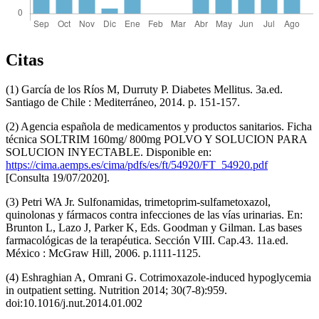
Citas
(1) García de los Ríos M, Durruty P. Diabetes Mellitus. 3a.ed.
Santiago de Chile : Mediterráneo, 2014. p. 151-157.
(2) Agencia española de medicamentos y productos sanitarios. Ficha
técnica SOLTRIM 160mg/ 800mg POLVO Y SOLUCION PARA
SOLUCION INYECTABLE. Disponible en:
https://cima.aemps.es/cima/pdfs/es/ft/54920/FT_54920.pdf
[Consulta 19/07/2020].
(3) Petri WA Jr. Sulfonamidas, trimetoprim-sulfametoxazol,
quinolonas y fármacos contra infecciones de las vías urinarias. En:
Brunton L, Lazo J, Parker K, Eds. Goodman y Gilman. Las bases
farmacológicas de la terapéutica. Sección VIII. Cap.43. 11a.ed.
México : McGraw Hill, 2006. p.1111-1125.
(4) Eshraghian A, Omrani G. Cotrimoxazole-induced hypoglycemia
in outpatient setting. Nutrition 2014; 30(7-8):959.
doi:10.1016/j.nut.2014.01.002