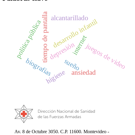
tiempo de pantalla
alcantarillado
desarrollo infantil
política pública
internet
depresión
juegos de video
biografías
sueño
higiene
ansiedad
Av. 8 de Octubre 3050. C.P. 11600. Montevideo -