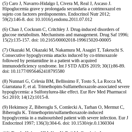
(5) Caro J, Navarro-Hidalgo I, Civera M, Real J, Ascaso J.
Hipoglucemia grave y prolongada secundaria a cotrimoxazol en
sujeto con factores predisponentes. Endocrinol Nutr 2012;
59(2):146-8. doi: 10.1016/j.endonu.2011.07.012
(6) Chan J, Cockram C, Critchley J. Drug-induced disorders of
glucose metabolism. Mechanisms and management. Drug Saf 1996;
15(2):135-157. doi: 10.2165/00002018-199615020-00005
(7) Okazaki M, Okazaki M, Nakamura M, Asagiri T, Takeuchi S.
Consecutive hypoglycemia attacks induced by co-trimoxazole
followed by pentamidine in a patient with acquired
immunodeficiency syndrome. Int J STD AIDS 2019; 30(1):86-89.
doi: 10.1177/0956462418795580
(8) Nunnari G, Celesia BM, Bellissimo F, Tosto S, La Rocca M,
Giarratana F, et al. Trimethopim-Sulfamethoxazole-associated severe
hypoglycemia: a Sulfonylurea-like effect. Eur Rev Med Pharmacol
Sci 2010; 14(12):1015-8.
(9) Hekimsoy Z, Biberoglu S, Comlecki A, Tarhan O, Mermut C,
Biberoglu K. Trimethoprim/sulfamethoxazole-induced
hypoglycemia in a malnourished patient with severe infection. Eur J
Endocrinol 1997; 136(3):304-6. doi: 10.1530/eje.0.1360304