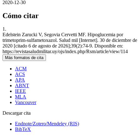
2020-12-30
Cómo citar
1.
Edelstein Zarucki V, Segovia Cervetti MF. Hipoglucemia por
trimetoprim-sulfametoxazol. Salud mil [Internet]. 30 de diciembre de
2020 [citado 6 de agosto de 2026];39(2):74-9. Disponible en:
https://revistasaludmilitar.uy/ojs/index.php/Rsm/article/view/114
Más formatos de cita
ACM
ACS
APA
ABNT
IEEE
MLA
Vancouver
Descargar cita
Endnote/Zotero/Mendeley (RIS)
BibTeX