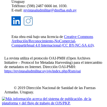
Uruguay
Teléfono: (598) 2487 6666 int. 1030.
E-mail:
revistasaludmilitar@dnsffaa.gub.uy
Esta obra está bajo una licencia de
Creative Commons
Atribución/Reconocimiento-NoComercial-
CompartirIgual 4.0 Internacional (CC BY-NC-SA 4.0)
.
La revista utiliza el protocolo OAI-PMH (Open Archives
Initiative – Protocol for Metadata Harvesting) para el intercambio
de metadatos en Internet. Dirección OAI-PMH:
https://revistasaludmilitar.uy/ojs/index.php/Rsm/oai
© 2019 Dirección Nacional de Sanidad de las Fuerzas
Armadas. Uruguay.