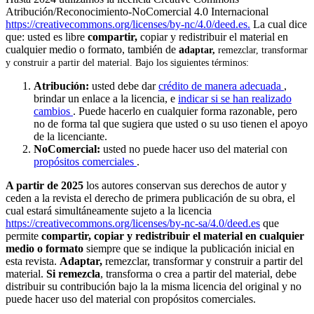
Atribución/Reconocimiento-NoComercial 4.0 Internacional
https://creativecommons.org/licenses/by-nc/4.0/deed.es.
La cual dice
que: usted es libre
compartir,
copiar y redistribuir el material en
cualquier medio o formato, también de
a
daptar,
remezclar, transformar
y construir a partir del material. Bajo los siguientes términos:
Atribución:
usted debe dar
crédito de manera adecuada
,
brindar un enlace a la licencia, e
indicar si se han realizado
cambios
. Puede hacerlo en cualquier forma razonable, pero
no de forma tal que sugiera que usted o su uso tienen el apoyo
de la licenciante.
NoComercial:
usted no puede hacer uso del material con
propósitos comerciales
.
A partir de 2025
los autores conservan sus derechos de autor y
ceden a la revista el derecho de primera publicación de su obra, el
cual estará simultáneamente sujeto a la licencia
https://creativecommons.org/licenses/by-nc-sa/4.0/deed.es
que
permite
compartir, copiar y redistribuir el material en cualquier
medio o formato
siempre que se indique la publicación inicial en
esta revista.
Adaptar,
remezclar, transformar y construir a partir del
material.
Si remezcla
, transforma o crea a partir del material, debe
distribuir su contribución bajo la la misma licencia del original y no
puede hacer uso del material con propósitos comerciales.