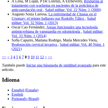
A Lena, M Luján, P De Lorenzi, A Etcheverry,
Respuesta al
tratamiento con warfarina en pacientes de la policínica de
anticoagulación oral
,
Salud militar: Vol. 22 Núm. 1 (2000)
Augusto Soiza Larrosa,
La enfermedad de Chagas en el
Uruguay: el primer hallazgo por Rodolfo Tálice
,
Salud
militar: Vol. 32 Núm. 1 (2013)
Oscar Cao Fernández,
Aguas funcionales una tecnología
antimicrobiana de vanguardia en odontología
,
Salud militar:
Vol. 33 Núm. 1 (2014)
Sofía Capurro, Mariana Rodrigo, María Mercedes Viera,
Reabsorción cervical invasiva
,
Salud militar: Vol. 40 Núm. 1
(2021)
<<
<
3
4
5
6
7
8
9
10
11
12
>
>>
También puede
Iniciar una búsqueda de similitud avanzada
para este
artículo.
Idioma
Español (España)
English
Português (Brasil)