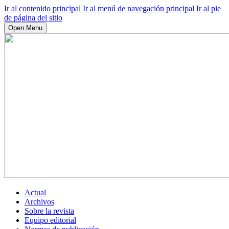
Ir al contenido principal
Ir al menú de navegación principal
Ir al pie
de página del sitio
Open Menu
Actual
Archivos
Sobre la revista
Equipo editorial