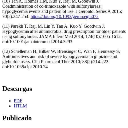
(10) Tan A, Holmes HM, Kuo Y, Raji M, Goodwin J.
Coadministration of co-trimoxazole with sulfonylureas:
hypoglycemia events and pattern of use. J Gerontol Series A 2015;
70(2):247-254.
https://doi.org/10.1093/gerona/glu072
(11) Parekh T, Raji M, Lin Y, Tan A, Kuo Y, Goodwin J.
Hypoglycemia after antimicrobial drug prescription for older patients
using sulfonylureas. JAMA Intern Med 2014; 174(10):1605-1612.
doi:10.1001/jamainternmed.2014.3293
(12) Schelleman H, Bilker W, Brensinger C, Wan F, Hennessy S.
Anti-infectives and risk of severe hypoglycemia in glipizide and
glyburide users. Clin Pharmacol Ther 2010; 88(2):214-222.
doi:10.1038/clpt.2010.74
Descargas
PDF
HTLM
Publicado