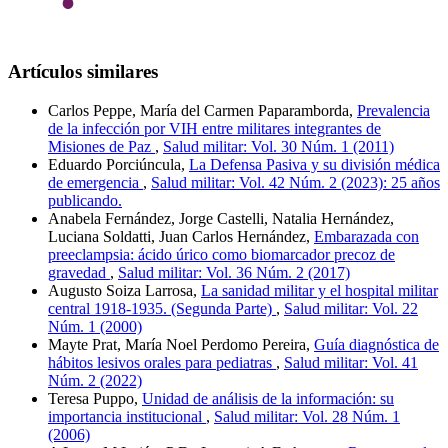
Artículos similares
Carlos Peppe, María del Carmen Paparamborda,
Prevalencia
de la infección por VIH entre militares integrantes de
Misiones de Paz
,
Salud militar: Vol. 30 Núm. 1 (2011)
Eduardo Porciúncula,
La Defensa Pasiva y su división médica
de emergencia
,
Salud militar: Vol. 42 Núm. 2 (2023): 25 años
publicando.
Anabela Fernández, Jorge Castelli, Natalia Hernández,
Luciana Soldatti, Juan Carlos Hernández,
Embarazada con
preeclampsia: ácido úrico como biomarcador precoz de
gravedad
,
Salud militar: Vol. 36 Núm. 2 (2017)
Augusto Soiza Larrosa,
La sanidad militar y el hospital militar
central 1918-1935. (Segunda Parte)
,
Salud militar: Vol. 22
Núm. 1 (2000)
Mayte Prat, María Noel Perdomo Pereira,
Guía diagnóstica de
hábitos lesivos orales para pediatras
,
Salud militar: Vol. 41
Núm. 2 (2022)
Teresa Puppo,
Unidad de análisis de la información: su
importancia institucional
,
Salud militar: Vol. 28 Núm. 1
(2006)