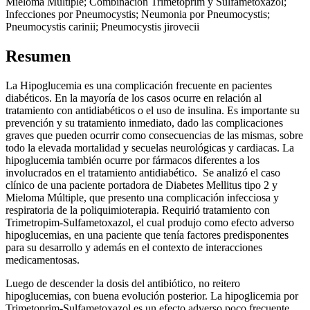
Mieloma Múltiple; Combinacion Trimetoprim y Sulfametoxazol;
Infecciones por Pneumocystis; Neumonia por Pneumocystis;
Pneumocystis carinii; Pneumocystis jirovecii
Resumen
La Hipoglucemia es una complicación frecuente en pacientes
diabéticos. En la mayoría de los casos ocurre en relación al
tratamiento con antidiabéticos o el uso de insulina. Es importante su
prevención y su tratamiento inmediato, dado las complicaciones
graves que pueden ocurrir como consecuencias de las mismas, sobre
todo la elevada mortalidad y secuelas neurológicas y cardiacas. La
hipoglucemia también ocurre por fármacos diferentes a los
involucrados en el tratamiento antidiabético. Se analizó el caso
clínico de una paciente portadora de Diabetes Mellitus tipo 2 y
Mieloma Múltiple, que presento una complicación infecciosa y
respiratoria de la poliquimioterapia. Requirió tratamiento con
Trimetropim-Sulfametoxazol, el cual produjo como efecto adverso
hipoglucemias, en una paciente que tenía factores predisponentes
para su desarrollo y además en el contexto de interacciones
medicamentosas.
Luego de descender la dosis del antibiótico, no reitero
hipoglucemias, con buena evolución posterior. La hipoglicemia por
Trimetoprim-Sulfametoxazol es un efecto adverso poco frecuente.