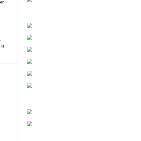
er
,
 la