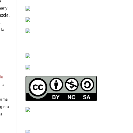
a
mar y
ezcla
,
,
 la
e
s
de
 la
forma
ugiera
la