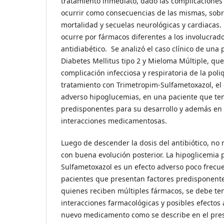
tratamiento inmediato, dado las complicacione
ocurrir como consecuencias de las mismas, sobr
mortalidad y secuelas neurológicas y cardiacas
ocurre por fármacos diferentes a los involucrado
antidiabético. Se analizó el caso clínico de una
Diabetes Mellitus tipo 2 y Mieloma Múltiple, qu
complicación infecciosa y respiratoria de la poli
tratamiento con Trimetropim-Sulfametoxazol, el
adverso hipoglucemias, en una paciente que ten
predisponentes para su desarrollo y además en 
interacciones medicamentosas.
Luego de descender la dosis del antibiótico, no 
con buena evolución posterior. La hipoglicemia 
Sulfametoxazol es un efecto adverso poco frecue
pacientes que presentan factores predisponente
quienes reciben múltiples fármacos, se debe te
interacciones farmacológicas y posibles efectos
nuevo medicamento como se describe en el prese