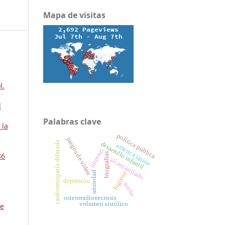
Mapa de visitas
l.
d
Palabras clave
 la
política pública
juegos de video
cardiomiopatía dilatada
desarrollo infantil
américa latina
internet
36
biografías
alcantarillado
higiene
ansiedad
depresión
sueño
osteorradionecrosis
volumen sistólico
ae