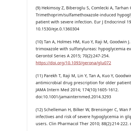
(9) Hekimsoy Z, Biberoglu S, Comlecki A, Tarhan
Trimethoprim/sulfamethoxazole-induced hypogl
patient with severe infection. Eur J Endocrinol 19
10.1530/eje.0.1360304
(10) Tan A, Holmes HM, Kuo Y, Raji M, Goodwin J.
trimoxazole with sulfonylureas: hypoglycemia ev
Gerontol Series A 2015; 70(2):247-254.
https://doi.org/10.1093/gerona/glu072
(11) Parekh T, Raji M, Lin Y, Tan A, Kuo Y, Goodw
antimicrobial drug prescription for older patien
JAMA Intern Med 2014; 174(10):1605-1612.
doi:10.1001/jamainternmed.2014.3293
(12) Schelleman H, Bilker W, Brensinger C, Wan F
infectives and risk of severe hypoglycemia in gl
users. Clin Pharmacol Ther 2010; 88(2):214-222. 