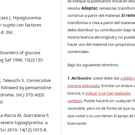
se indique la publicación inicial en est
revista.
Adaptar,
remezclar, transfor
construir a partir del material.
Si rem
scaso J. Hipoglucemia
transforma o crea a partir del material
 sujeto con factores
debe distribuir su contribución bajo la
8. doi:
misma licencia del original y no pued
hacer uso del material con propósito
comerciales.
 disorders of glucose
Saf 1996; 15(2):135-
Bajo los siguientes términos:
1. Atribución:
u
sted debe dar
crédito 
, Takeuchi S. Consecutive
manera adecuada
, brindar un enlace a
 followed by pentamidine
licencia, e
indicar si se han realizado
ndrome. Int J STD AIDS
cambios
. Puede hacerlo en cualquier 
80
razonable, pero no de forma tal que s
 La Rocca M, Giarratana F,
que usted o su uso tienen el apoyo de 
 severe hypoglycemia: a
licenciante.
Sci 2010; 14(12):1015-8.