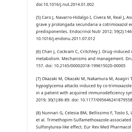
doi:10.1016/j.nut.2014.01.002
(5) Caro J, Navarro-Hidalgo I, Civera M, Real J, A
grave y prolongada secundaria a cotrimoxazol en
predisponentes. Endocrinol Nutr 2012; 59(2):146-
10.1016/j.endonu.2011.07.012
(6) Chan J, Cockram C, Critchley J. Drug-induced
metabolism. Mechanisms and management. Drug 
157. doi: 10.2165/00002018-199615020-00005
(7) Okazaki M, Okazaki M, Nakamura M, Asagiri T
hypoglycemia attacks induced by co-trimoxazole
in a patient with acquired immunodeficiency sy
2019; 30(1):86-89. doi: 10.1177/09564624187955
(8) Nunnari G, Celesia BM, Bellissimo F, Tosto S,
et al. Trimethopim-Sulfamethoxazole-associated
Sulfonylurea-like effect. Eur Rev Med Pharmacol 