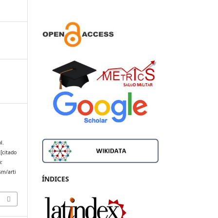
l.
[citado
n:
sm/arti
ÍNDICES