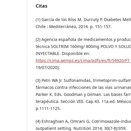
Citas
(1) García de los Ríos M, Durruty P. Diabetes Mel
Chile : Mediterráneo, 2014. p. 151-157.
(2) Agencia española de medicamentos y product
técnica SOLTRIM 160mg/ 800mg POLVO Y SOLU
INYECTABLE. Disponible en:
https://cima.aemps.es/cima/pdfs/es/ft/54920/FT
19/07/2020].
(3) Petri WA Jr. Sulfonamidas, trimetoprim-sulfa
fármacos contra infecciones de las vías urinarias
Parker K, Eds. Goodman y Gilman. Las bases far
terapéutica. Sección VIII. Cap.43. 11a.ed. México
p.1111-1125.
(4) Eshraghian A, Omrani G. Cotrimoxazole-indu
outpatient setting. Nutrition 2014; 30(7-8):959.