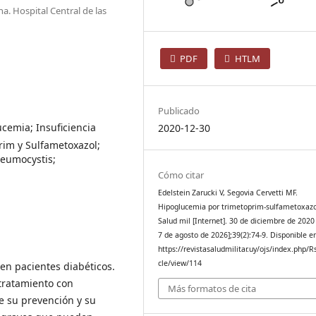
a. Hospital Central de las
PDF
HTLM
Publicado
ucemia; Insuficiencia
2020-12-30
rim y Sulfametoxazol;
eumocystis;
Cómo citar
Edelstein Zarucki V, Segovia Cervetti MF.
Hipoglucemia por trimetoprim-sulfametoxazo
Salud mil [Internet]. 30 de diciembre de 2020 
7 de agosto de 2026];39(2):74-9. Disponible e
https://revistasaludmilitar.uy/ojs/index.php/R
cle/view/114
en pacientes diabéticos.
 tratamiento con
Más formatos de cita
te su prevención y su