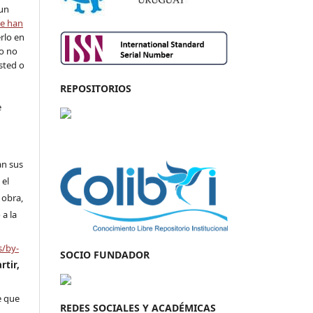
 un
se han
rlo en
ro no
sted o
REPOSITORIOS
e
an sus
 el
 obra,
 a la
s/by-
SOCIO FUNDADOR
rtir,
n
e que
REDES SOCIALES Y ACADÉMICAS