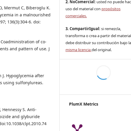
2. NoComercial:
usted no puede hac
 O, Mermut C, Biberoglu K.
uso del material con
propósitos
ycemia in a malnourished
comerciales.
97; 136(3):304-6. doi:
3. CompartirIgual:
si remezcla,
transforma o crea a partir del material
 Coadministration of co-
debe distribuir su contribución bajo la
ents and pattern of use. J
misma licencia
del original.
in J. Hypoglycemia after
ts using sulfonylureas.
PlumX Metrics
, Hennessy S. Anti-
ipizide and glyburide
doi:10.1038/clpt.2010.74