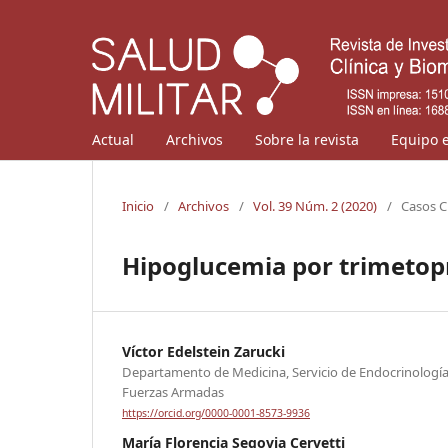
Actual
Archivos
Sobre la revista
Equipo e
Inicio
/
Archivos
/
Vol. 39 Núm. 2 (2020)
/
Casos C
Hipoglucemia por trimetop
Víctor Edelstein Zarucki
Departamento de Medicina, Servicio de Endocrinología.
Fuerzas Armadas
https://orcid.org/0000-0001-8573-9936
María Florencia Segovia Cervetti