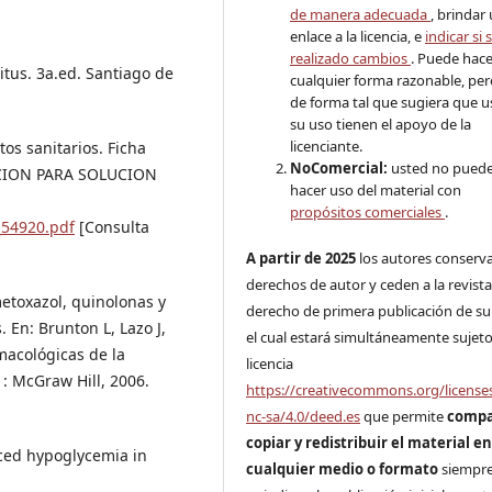
de manera adecuada
, brindar
enlace a la licencia, e
indicar si 
realizado cambios
. Puede hace
litus. 3a.ed. Santiago de
cualquier forma razonable, pe
de forma tal que sugiera que u
su uso tienen el apoyo de la
licenciante.
os sanitarios. Ficha
NoComercial:
usted no pued
CION PARA SOLUCION
hacer uso del material con
propósitos comerciales
.
_54920.pdf
[Consulta
A partir de 2025
los autores conserv
derechos de autor y ceden a la revista
metoxazol, quinolonas y
derecho de primera publicación de su
. En: Brunton L, Lazo J,
el cual estará simultáneamente sujeto
macológicas de la
licencia
 : McGraw Hill, 2006.
https://creativecommons.org/license
nc-sa/4.0/deed.es
que permite
compa
copiar y redistribuir el material e
ced hypoglycemia in
cualquier medio o formato
siempr