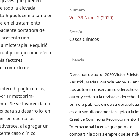
s graves que pueden
e todo la elevada
Número
. La hipoglucemia también
Vol. 39 Núm. 2 (2020)
s en el tratamiento
 paciente portadora de
Sección
e presento una
Casos Clínicos
quimioterapia. Requirió
 cual produjo como efecto
Licencia
ía factores
el contexto de
Derechos de autor 2020 Víctor Edelst
Zarucki , María Florencia Segovia Cerve
reitero hipoglucemias,
Los autores conservan sus derechos 
por Trimetoprim-
autor y ceden a la revista el derecho 
nte. Se ve favorecida en
primera publicación de su obra, el cua
s para su desarrollo; en
estará simultaneamente sujeto a la li
ner en cuenta las
Creative Commons Reconocimiento 4
 adversos, al agregar un
Internacional License que permite
nte caso clínico.
compartir la obra siempre que se indi