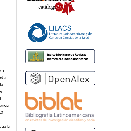
ein
tti.
de
de
l
cencia
.0
que la