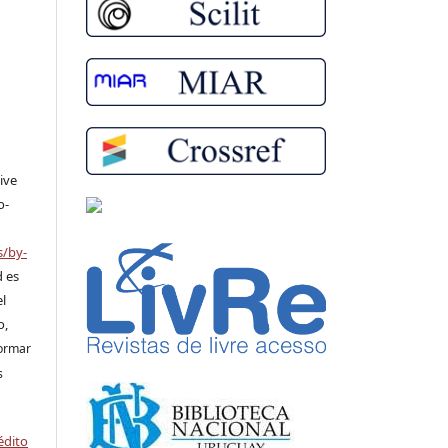
ive
o-
s/by-
d es
el
o,
formar
s
édito