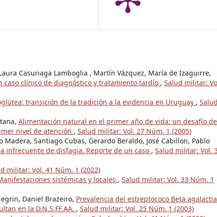
Laura Casuriaga Lamboglia , Martín Vázquez, María de Izaguirre,
n caso clínico de diagnóstico y tratamiento tardío
,
Salud militar: Vo
glútea: transición de la tradición a la evidencia en Uruguay
,
Salu
ntana,
Alimentación natural en el primer año de vida: un desafío de
imer nivel de atención
,
Salud militar: Vol. 27 Núm. 1 (2005)
io Madera, Santiago Cubas, Gerardo Beraldo, José Cabillon, Pablo
a infrecuente de disfagia. Reporte de un caso
,
Salud militar: Vol. 
d militar: Vol. 41 Núm. 1 (2022)
Manifestaciones sistémicas y locales
,
Salud militar: Vol. 33 Núm. 1
egrin, Daniel Brazeiro,
Prevalencia del estreptococo Beta agalacti
ltan en la D.N.S.FF.AA.
,
Salud militar: Vol. 25 Núm. 1 (2003)