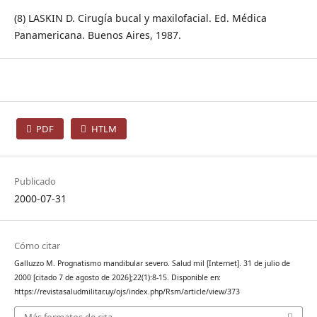
(8) LASKIN D. Cirugía bucal y maxilofacial. Ed. Médica
Panamericana. Buenos Aires, 1987.
PDF
HTLM
Publicado
2000-07-31
Cómo citar
Galluzzo M. Prognatismo mandibular severo. Salud mil [Internet]. 31 de julio de
2000 [citado 7 de agosto de 2026];22(1):8-15. Disponible en:
https://revistasaludmilitar.uy/ojs/index.php/Rsm/article/view/373
Más formatos de cita