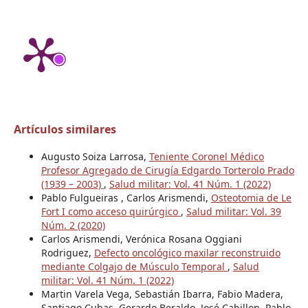
Artículos similares
Augusto Soiza Larrosa,
Teniente Coronel Médico
Profesor Agregado de Cirugía Edgardo Torterolo Prado
(1939 – 2003)
,
Salud militar: Vol. 41 Núm. 1 (2022)
Pablo Fulgueiras , Carlos Arismendi,
Osteotomia de Le
Fort I como acceso quirúrgico
,
Salud militar: Vol. 39
Núm. 2 (2020)
Carlos Arismendi, Verónica Rosana Oggiani
Rodriguez,
Defecto oncológico maxilar reconstruido
mediante Colgajo de Músculo Temporal
,
Salud
militar: Vol. 41 Núm. 1 (2022)
Martin Varela Vega, Sebastián Ibarra, Fabio Madera,
Santiago Cubas, Gerardo Beraldo, José Cabillon, Pablo