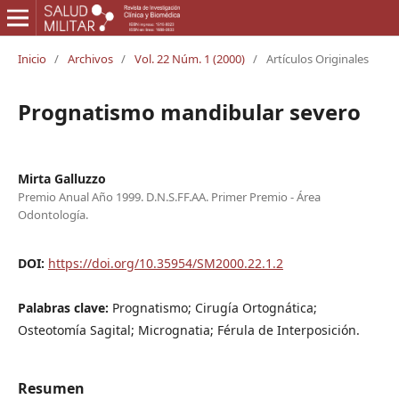
Inicio
/
Archivos
/
Vol. 22 Núm. 1 (2000)
/
Artículos Originales
Prognatismo mandibular severo
Mirta Galluzzo
Premio Anual Año 1999. D.N.S.FF.AA. Primer Premio - Área
Odontología.
DOI:
https://doi.org/10.35954/SM2000.22.1.2
Palabras clave:
Prognatismo; Cirugía Ortognática;
Osteotomía Sagital; Micrognatia; Férula de Interposición.
Resumen