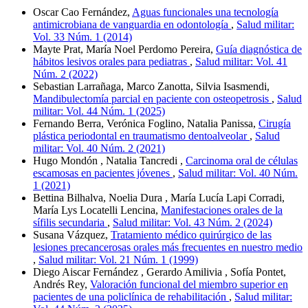
Oscar Cao Fernández,
Aguas funcionales una tecnología
antimicrobiana de vanguardia en odontología
,
Salud militar:
Vol. 33 Núm. 1 (2014)
Mayte Prat, María Noel Perdomo Pereira,
Guía diagnóstica de
hábitos lesivos orales para pediatras
,
Salud militar: Vol. 41
Núm. 2 (2022)
Sebastian Larrañaga, Marco Zanotta, Silvia Isasmendi,
Mandibulectomía parcial en paciente con osteopetrosis
,
Salud
militar: Vol. 44 Núm. 1 (2025)
Fernando Berra, Verónica Foglino, Natalia Panissa,
Cirugía
plástica periodontal en traumatismo dentoalveolar
,
Salud
militar: Vol. 40 Núm. 2 (2021)
Hugo Mondón , Natalia Tancredi ,
Carcinoma oral de células
escamosas en pacientes jóvenes
,
Salud militar: Vol. 40 Núm.
1 (2021)
Bettina Bilhalva, Noelia Dura , María Lucía Lapi Corradi,
María Lys Locatelli Lencina,
Manifestaciones orales de la
sífilis secundaria
,
Salud militar: Vol. 43 Núm. 2 (2024)
Susana Vázquez,
Tratamiento médico quirúrgico de las
lesiones precancerosas orales más frecuentes en nuestro medio
,
Salud militar: Vol. 21 Núm. 1 (1999)
Diego Aiscar Fernández , Gerardo Amilivia , Sofía Pontet,
Andrés Rey,
Valoración funcional del miembro superior en
pacientes de una policlínica de rehabilitación
,
Salud militar: