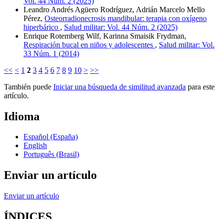
Vol. 44 Núm. 2 (2025)
Leandro Andrés Agüero Rodríguez, Adrián Marcelo Mello
Pérez,
Osteorradionecrosis mandibular: terapia con oxígeno
hiperbárico
,
Salud militar: Vol. 44 Núm. 2 (2025)
Enrique Rotemberg Wilf, Karinna Smaisik Frydman,
Respiración bucal en niños y adolescentes
,
Salud militar: Vol.
33 Núm. 1 (2014)
<<
<
1
2
3
4
5
6
7
8
9
10
>
>>
También puede
Iniciar una búsqueda de similitud avanzada
para este
artículo.
Idioma
Español (España)
English
Português (Brasil)
Enviar un artículo
Enviar un artículo
ÍNDICES