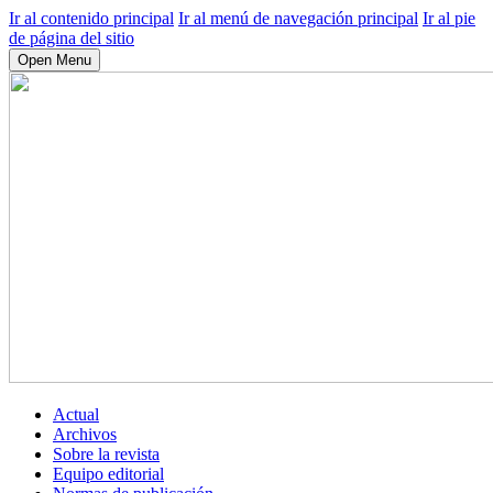
Ir al contenido principal
Ir al menú de navegación principal
Ir al pie
de página del sitio
Open Menu
Actual
Archivos
Sobre la revista
Equipo editorial