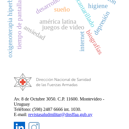
desarrollo infantil
oxigenoterapia hiperbárica
alcantarillado
tiempo de pantalla
higiene
sueño
depresión
américa latina
juegos de video
ansiedad
biografías
internet
Av. 8 de Octubre 3050. C.P. 11600. Montevideo -
Uruguay
Teléfono: (598) 2487 6666 int. 1030.
E-mail:
revistasaludmilitar@dnsffaa.gub.uy