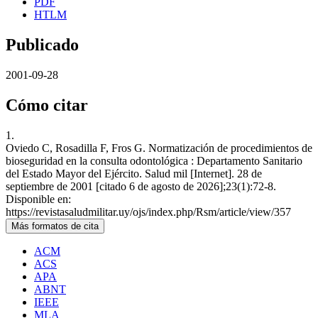
PDF
HTLM
Publicado
2001-09-28
Cómo citar
1.
Oviedo C, Rosadilla F, Fros G. Normatización de procedimientos de
bioseguridad en la consulta odontológica : Departamento Sanitario
del Estado Mayor del Ejército. Salud mil [Internet]. 28 de
septiembre de 2001 [citado 6 de agosto de 2026];23(1):72-8.
Disponible en:
https://revistasaludmilitar.uy/ojs/index.php/Rsm/article/view/357
Más formatos de cita
ACM
ACS
APA
ABNT
IEEE
MLA