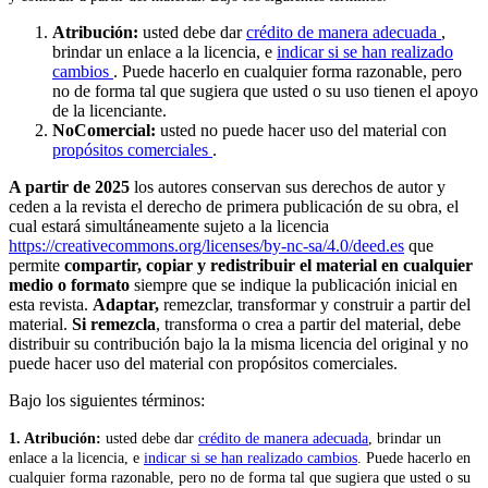
Atribución:
usted debe dar
crédito de manera adecuada
,
brindar un enlace a la licencia, e
indicar si se han realizado
cambios
. Puede hacerlo en cualquier forma razonable, pero
no de forma tal que sugiera que usted o su uso tienen el apoyo
de la licenciante.
NoComercial:
usted no puede hacer uso del material con
propósitos comerciales
.
A partir de 2025
los autores conservan sus derechos de autor y
ceden a la revista el derecho de primera publicación de su obra, el
cual estará simultáneamente sujeto a la licencia
https://creativecommons.org/licenses/by-nc-sa/4.0/deed.es
que
permite
compartir, copiar y redistribuir el material en cualquier
medio o formato
siempre que se indique la publicación inicial en
esta revista.
Adaptar,
remezclar, transformar y construir a partir del
material.
Si remezcla
, transforma o crea a partir del material, debe
distribuir su contribución bajo la la misma licencia del original y no
puede hacer uso del material con propósitos comerciales.
Bajo los siguientes términos:
1. Atribución:
u
sted debe dar
crédito de manera adecuada
, brindar un
enlace a la licencia, e
indicar si se han realizado cambios
. Puede hacerlo en
cualquier forma razonable, pero no de forma tal que sugiera que usted o su