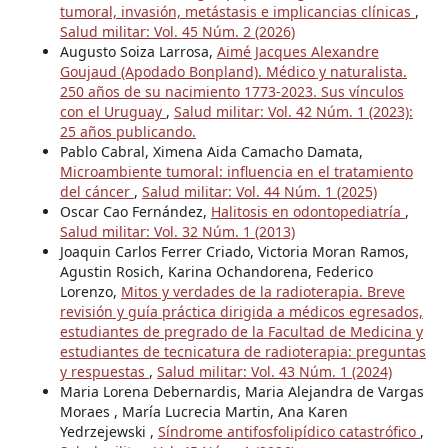
tumoral, invasión, metástasis e implicancias clínicas
,
Salud militar: Vol. 45 Núm. 2 (2026)
Augusto Soiza Larrosa,
Aimé Jacques Alexandre
Goujaud (Apodado Bonpland). Médico y naturalista.
250 años de su nacimiento 1773-2023. Sus vínculos
con el Uruguay
,
Salud militar: Vol. 42 Núm. 1 (2023):
25 años publicando.
Pablo Cabral, Ximena Aida Camacho Damata,
Microambiente tumoral: influencia en el tratamiento
del cáncer
,
Salud militar: Vol. 44 Núm. 1 (2025)
Oscar Cao Fernández,
Halitosis en odontopediatría
,
Salud militar: Vol. 32 Núm. 1 (2013)
Joaquin Carlos Ferrer Criado, Victoria Moran Ramos,
Agustin Rosich, Karina Ochandorena, Federico
Lorenzo,
Mitos y verdades de la radioterapia. Breve
revisión y guía práctica dirigida a médicos egresados,
estudiantes de pregrado de la Facultad de Medicina y
estudiantes de tecnicatura de radioterapia: preguntas
y respuestas
,
Salud militar: Vol. 43 Núm. 1 (2024)
Maria Lorena Debernardis, Maria Alejandra de Vargas
Moraes , María Lucrecia Martin, Ana Karen
Yedrzejewski ,
Síndrome antifosfolipídico catastrófico
,