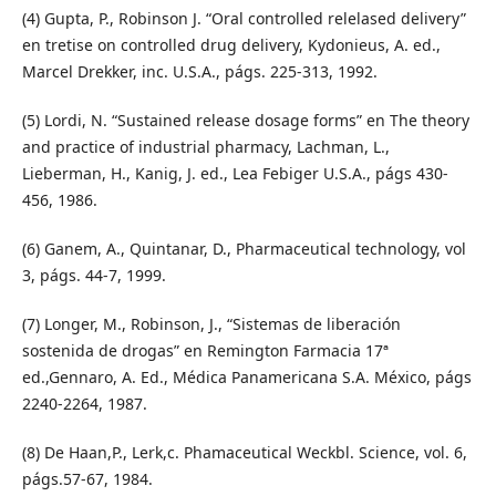
(4) Gupta, P., Robinson J. “Oral controlled relelased delivery”
en tretise on controlled drug delivery, Kydonieus, A. ed.,
Marcel Drekker, inc. U.S.A., págs. 225-313, 1992.
(5) Lordi, N. “Sustained release dosage forms” en The theory
and practice of industrial pharmacy, Lachman, L.,
Lieberman, H., Kanig, J. ed., Lea Febiger U.S.A., págs 430-
456, 1986.
(6) Ganem, A., Quintanar, D., Pharmaceutical technology, vol
3, págs. 44-7, 1999.
(7) Longer, M., Robinson, J., “Sistemas de liberación
sostenida de drogas” en Remington Farmacia 17ª
ed.,Gennaro, A. Ed., Médica Panamericana S.A. México, págs
2240-2264, 1987.
(8) De Haan,P., Lerk,c. Phamaceutical Weckbl. Science, vol. 6,
págs.57-67, 1984.