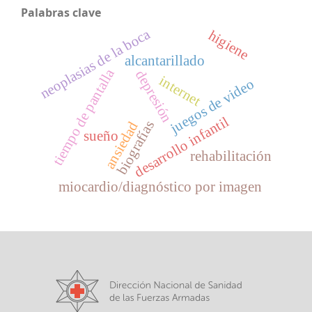
Palabras clave
neoplasias de la boca
higiene
alcantarillado
tiempo de pantalla
depresión
internet
juegos de video
desarrollo infantil
biografías
ansiedad
sueño
rehabilitación
miocardio/diagnóstico por imagen