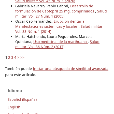
Salud militar: Vol. 45 Núm. 1 (2026)
Gabriela Navarro, Pablo Cabral,
Desarrollo de
formulación de Captopril 25 mg. comprimidos
,
Salud
militar: Vol. 27 Núm. 1 (2005)
Oscar Cao Fernández,
Erupción dentaria.
Manifestaciones sistémicas y locales
,
Salud militar:
Vol. 33 Núm. 1 (2014)
Marta Hatchondo, Laura Pegueroles, Marcela
Quintana,
Uso medicinal de la marihuana
,
Salud
militar: Vol. 36 Núm. 2 (2017)
1
2
3
4
>
>>
También puede
Iniciar una búsqueda de similitud avanzada
para este artículo.
Idioma
Español (España)
English