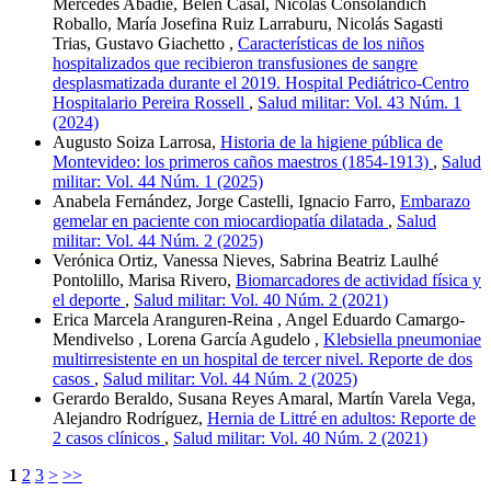
Mercedes Abadie, Belén Casal, Nicolás Consolandich
Roballo, María Josefina Ruiz Larraburu, Nicolás Sagasti
Trias, Gustavo Giachetto ,
Características de los niños
hospitalizados que recibieron transfusiones de sangre
desplasmatizada durante el 2019. Hospital Pediátrico-Centro
Hospitalario Pereira Rossell
,
Salud militar: Vol. 43 Núm. 1
(2024)
Augusto Soiza Larrosa,
Historia de la higiene pública de
Montevideo: los primeros caños maestros (1854-1913)
,
Salud
militar: Vol. 44 Núm. 1 (2025)
Anabela Fernández, Jorge Castelli, Ignacio Farro,
Embarazo
gemelar en paciente con miocardiopatía dilatada
,
Salud
militar: Vol. 44 Núm. 2 (2025)
Verónica Ortiz, Vanessa Nieves, Sabrina Beatriz Laulhé
Pontolillo, Marisa Rivero,
Biomarcadores de actividad física y
el deporte
,
Salud militar: Vol. 40 Núm. 2 (2021)
Erica Marcela Aranguren-Reina , Angel Eduardo Camargo-
Mendivelso , Lorena García Agudelo ,
Klebsiella pneumoniae
multirresistente en un hospital de tercer nivel. Reporte de dos
casos
,
Salud militar: Vol. 44 Núm. 2 (2025)
Gerardo Beraldo, Susana Reyes Amaral, Martín Varela Vega,
Alejandro Rodríguez,
Hernia de Littré en adultos: Reporte de
2 casos clínicos
,
Salud militar: Vol. 40 Núm. 2 (2021)
1
2
3
>
>>