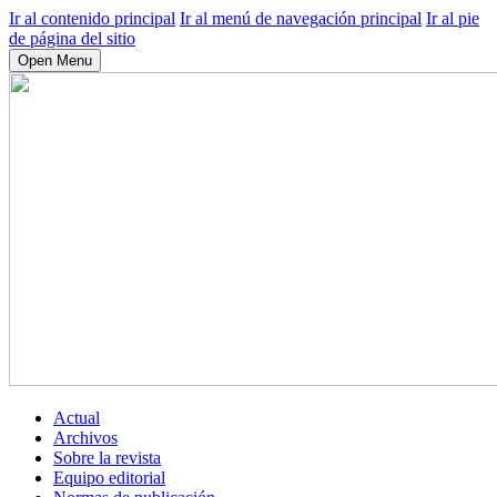
Ir al contenido principal
Ir al menú de navegación principal
Ir al pie
de página del sitio
Open Menu
Actual
Archivos
Sobre la revista
Equipo editorial