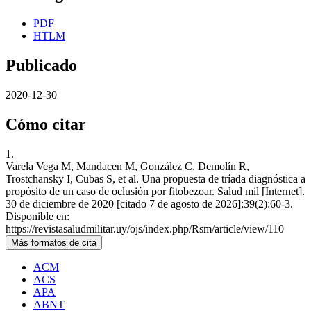
PDF
HTLM
Publicado
2020-12-30
Cómo citar
1.
Varela Vega M, Mandacen M, González C, Demolín R,
Trostchansky I, Cubas S, et al. Una propuesta de tríada diagnóstica a
propósito de un caso de oclusión por fitobezoar. Salud mil [Internet].
30 de diciembre de 2020 [citado 7 de agosto de 2026];39(2):60-3.
Disponible en:
https://revistasaludmilitar.uy/ojs/index.php/Rsm/article/view/110
Más formatos de cita
ACM
ACS
APA
ABNT