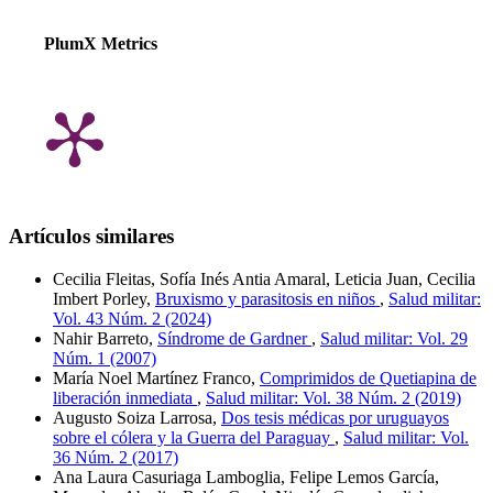
PlumX Metrics
Artículos similares
Cecilia Fleitas, Sofía Inés Antia Amaral, Leticia Juan, Cecilia
Imbert Porley,
Bruxismo y parasitosis en niños
,
Salud militar:
Vol. 43 Núm. 2 (2024)
Nahir Barreto,
Síndrome de Gardner
,
Salud militar: Vol. 29
Núm. 1 (2007)
María Noel Martínez Franco,
Comprimidos de Quetiapina de
liberación inmediata
,
Salud militar: Vol. 38 Núm. 2 (2019)
Augusto Soiza Larrosa,
Dos tesis médicas por uruguayos
sobre el cólera y la Guerra del Paraguay
,
Salud militar: Vol.
36 Núm. 2 (2017)
Ana Laura Casuriaga Lamboglia, Felipe Lemos García,