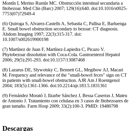
Montín I, Merino Rumín MC. Obstrucción intestinal secundaria a
fitobezoar. Med Clin (Barc) 2007; 129(16):640. doi:10.1016/s0025-
7753(07)72949-4
(6) Quiroga S, Alvarez-Castells A, Sebastia C, Pallisa E, Barluenga
E. Small bowel obstruction secondary to bezoar: CT diagnosis.
Abdom Imaging 1997; 22(3):315-317. doi:
10.1007/s002619900198
(7) Martínez de Juan F, Martínez-Lapiedra C, Picazo V.
Phytobezoar dissolution with Coca-Cola. Gastroenterol Hepatol
2006; 29(5):291‐293. doi:10.1157/13087468
(8) Lazarus DE, Slywotsky C, Bennett GL, Megibow AJ, Macari
M. Frequency and relevance of the "small-bowel feces" sign on CT
in patients with small-bowel obstruction. AJR Am J Roentgenol
2004; 183(5):1361‐1366. doi:10.2214/ajr.183.5.1831361
(9) Fernández Morató J, Ilzarbe Sánchez J, Bessa Caserras J, Mateu
de Antonio J. Tratamiento con celulasa en 3 casos de fitobezoares de
gran tamaño. Farm Hosp 2009; 33(2):100-3. PMID: 19480798
Descargas