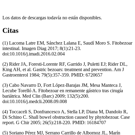
Los datos de descargas todavía no están disponibles.
Citas
(1) Lacoma Latre EM, Sánchez Lalana E, Saudí Moro S. Fitobezoar
intestinal. Imagen Diag 2017; 8(1):21-23.
doi:10.1016/j.imadi.2016.02.004
(2) Rider JA, Foresti-Lorente RF, Garrido J, Puletti EJ; Rider DL,
King AH, et al. Gastric bezoars: treatment and prevention. Am J
Gastroenterol 1984; 79(5):357‐359. PMID: 6720657
(3) Cabo Navarro D, Fort López-Barajas JM, Mesa Manteca J,
Lecube Torelló A. Fitobezoar en remanente gástrico tras cirugía
bariátrica. Med Clin (Barc) 2009; 132(5):200.
doi:10.1016/j.medcli.2008.09.008
(4) Toccaceli S, Donfrancesco A, Stella LP, Diana M, Dandolo R,
Di Schino C. Shall bowel obstruction caused by phytobezoar. Case
report. G Chir 2005; 26(5):218‐220. PMID: 16184707
(5) Soriano Pérez MJ, Serrano Carrillo de Albornoz JL, Marín