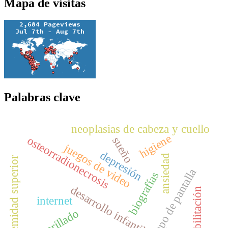
Mapa de visitas
Palabras clave
neoplasias de cabeza y cuello
higiene
osteorradionecrosis
sueño
juegos de video
depresión
ansiedad
extremidad superior
tiempo de pantalla
biografías
desarrollo infantil
rehabilitación
internet