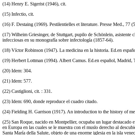
(14) Henry E. Sigerist (1946), cit.
(15) Infectio, cit.
(16) F. Destaing (1969). Pestilentielles et literature. Presse Med., 77 (
(17) Wilheim Griesinger, de Stuttgart, pupilo de Schönlein, asistente
infecciosas en su monografía sobre infectología (1857-64).
(18) Víctor Robinson (1947). La medicina en la historia. Ed.en españo
(19) Herbert Lottman (1994). Albert Camus. Ed.en español, Madrid, 
(20) Idem: 304.
(21) Idem: 577.
(22) Castiglioni, cit. : 331.
(23) Idem: 690, donde reproduce el cuadro citado.
(24) Fielding H. Garrison (1917). An introduction to the history of me
(25) San Roque, nacido en Montpellier, ocupaba un lugar destacado entr
en Europa en las cuales se le muestra con el muslo derecho al descubi
Santa María della Salute, objeto de una enorme iglesia en la isla ven