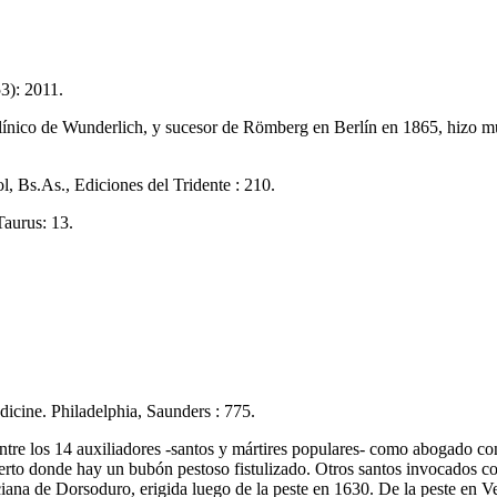
53): 2011.
 clínico de Wunderlich, y sucesor de Römberg en Berlín en 1865, hizo m
l, Bs.As., Ediciones del Tridente : 210.
Taurus: 13.
dicine. Philadelphia, Saunders : 775.
e los 14 auxiliadores -santos y mártires populares- como abogado contra
erto donde hay un bubón pestoso fistulizado. Otros santos invocados co
eciana de Dorsoduro, erigida luego de la peste en 1630. De la peste en 