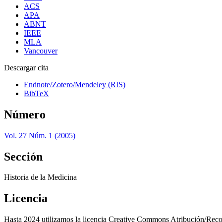
ACS
APA
ABNT
IEEE
MLA
Vancouver
Descargar cita
Endnote/Zotero/Mendeley (RIS)
BibTeX
Número
Vol. 27 Núm. 1 (2005)
Sección
Historia de la Medicina
Licencia
Hasta 2024 utilizamos la licencia Creative Commons Atribución/Rec