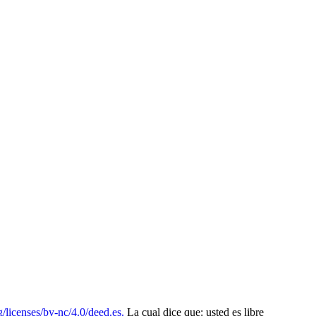
/licenses/by-nc/4.0/deed.es.
La cual dice que: usted es libre