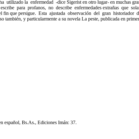
 ha utilizado la enfermedad -dice Sigerist en otro lugar- en muchas gr
co y escribe para profanos, no describe enfermedades extrañas que so
el fin que persigue. Esta ajustada observación del gran historiador de
o también, y particularmente a su novela La peste, publicada en pri
en español, Bs.As., Ediciones Imán: 37.