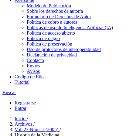
Acerca de
Modelo de Publicación
Sobre los derechos de autor/a
Formulario de Derechos de Autor
Política de cobro a autores
Políticas de uso de Inteligencia Artificial (IA)
Política de acceso abierto
Política de plagio
Política de preservación
Uso de protocolos de interoperabilidad
Declaración de privacidad
Contacto
Envíos
Avisos
Código de Ética
Tutorial
Buscar
Registrarse
Entrar
Inicio
/
Archivos
/
Vol. 27 Núm. 1 (2005)
/
Historia de la Medicina