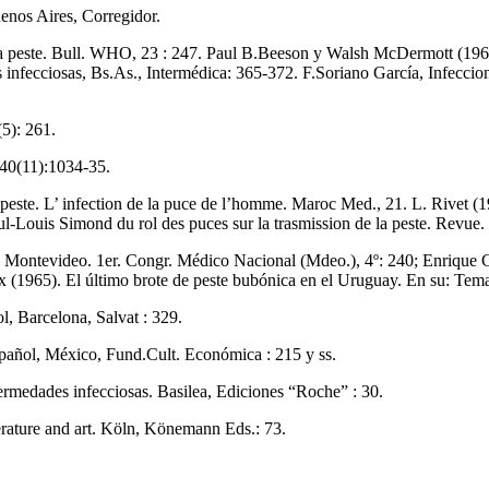
enos Aires, Corregidor.
: la peste. Bull. WHO, 23 : 247. Paul B.Beeson y Walsh McDermott (196
 infecciosas, Bs.As., Intermédica: 365-372. F.Soriano García, Infeccion
5): 261.
; 40(11):1034-35.
peste. L’ infection de la puce de l’homme. Maroc Med., 21. L. Rivet (19
l-Louis Simond du rol des puces sur la trasmission de la peste. Revue. 
en Montevideo. 1er. Congr. Médico Nacional (Mdeo.), 4º: 240; Enrique
ux (1965). El último brote de peste bubónica en el Uruguay. En su: Tem
ol, Barcelona, Salvat : 329.
español, México, Fund.Cult. Económica : 215 y ss.
fermedades infecciosas. Basilea, Ediciones “Roche” : 30.
rature and art. Köln, Könemann Eds.: 73.