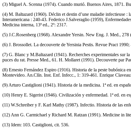
(3) Miguel A. Scenna (1974). Cuando murió. Buenos Aires, 1871. Bu
(4) M. Baltazard (1960). Déclin et destin d’une maladie infectieuse 
Interamericana : 240-43. Federico J.Salveraglio (1959), Enfermedades
Medicina interna, 13ª ed., 2º: 2317.
(5) J.C.Rosenberg (1968). Alexandre Yersin. New Eng. J. Med., 278 (
(6) J. Brossollet. La decouverte de Yersinia Pestis. Revue Pract 1990
(7) G. Blanc y M.Baltazard (1941). Recherches experimentales sur la 
puces du rat. Presse Med., 61. H. Mollaret (1991). Decouverte par Pau
(8) Ernesto Fernández Espiro (1916). Historia de la peste bubónica 
Montevideo. An.Clín. Inst. Enf. Infecc., 1: 319-461. Enrique Clavea
(9) Arturo Castiglioni (1941). Historia de la medicina. 1ª ed. en españ
(10) Henry E. Sigerist (1946). Civilización y enfermedad. 1ª ed. en 
(11) W.Schreiber y F. Karl Mathy (1987). Infectio. Historia de las en
(12) Ann G. Carmichael y Richard M. Ratzan (1991). Medicine in lite
(13) Idem: 103. Castiglioni, cit. 536.