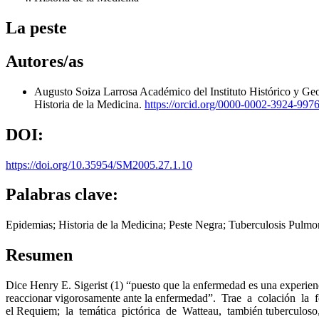
La peste
Autores/as
Augusto Soiza Larrosa
Académico del Instituto Histórico y Ge
Historia de la Medicina.
https://orcid.org/0000-0002-3924-997
DOI:
https://doi.org/10.35954/SM2005.27.1.10
Palabras clave:
Epidemias; Historia de la Medicina; Peste Negra; Tuberculosis Pulmo
Resumen
Dice Henry E. Sigerist (1) “puesto que la enfermedad es una experie
reaccionar vigorosamente ante la enfermedad”. Trae a colación la
el Requiem; la temática pictórica de Watteau, también tuberculoso, 