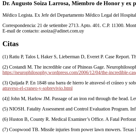
Dr. Augusto Soiza Larrosa,
Miembro de Honor y ex pr
Médico Legista. Ex Jefe del Departamento Médico Legal del Hospita
Correspondencia: 21 de setiembre 2713. Apto. 401. C.P. 11300. Mont
E-mail de contacto: asoiza@adinet.com.uy
Citas
(1) Ratiu P, Talos I, Haker S, Lieberman D, Everet P. Case Report. 
(2) Costandi M. The incredible case of Phineas Gage. Neurophiloso
https://neurophilosophy.wordpress.com/2006/12/04/the-incredible-cas
(3) Quijada P. En 1848 una barra de hierro le atravesó el cráneo y so
atraveso-el-craneo-y-sobrevivio.html
(4)] John M, Harlow JM. Passage of an iron rod through the head. Le
(5) NIOSH. Fatality Assessment and Control Evaluation Program. In
(6) Huston B, County R. Medical Examiner’s Office. A Fatal Perfora
(7) Coopwood TB. Missile injuries from power lawn mowers. Texas 