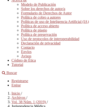
Acerca de
Modelo de Publicación
Sobre los derechos de autor/a
Formulario de Derechos de Autor
Política de cobro a autores
Políticas de uso de Inteligencia Artificial (IA)
Política de acceso abierto
Política de plagio
Política de preservación
Uso de protocolos de interoperabilidad
Declaración de privacidad
Contacto
Envíos
Avisos
Código de Ética
Tutorial
Buscar
Registrarse
Entrar
Inicio
/
Archivos
/
Vol. 38 Núm. 1 (2019)
/
Jurisprudencia Médica