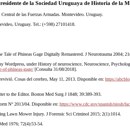
esidente de la Sociedad Uruguaya de Historia de la M
l Central de las Fuerzas Armadas. Montevideo. Uruguay.
evideo, Uruguay. Tel.: (+598) 27101418.
The Tale of Phineas Gage Digitally Remastered. J Neurotrauma 2004; 2
phy Wordpress, under History of neuroscience, Neuroscience, Psychol
e-of-phineas-gage/
[Consulta 31/08/2018].
brevivió. Cosas del cerebro, May 11, 2013. Disponible en:
https://abcbl
tter to the Editor. Boston Med Surg J 1848; 39:389-393.
form Nº 2013/04. Disponible en:
https://www.cdc.gov/spanish/niosh/fa
ting Lawn Mower Injury. J Forensic Sci Criminol 2015; 2(1):1014.
Med 1976; 72(4):53-54.