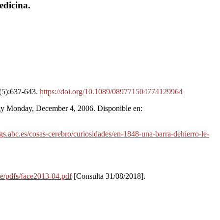
edicina.
1(5):637-643.
https://doi.org/10.1089/089771504774129964
ogy Monday, December 4, 2006. Disponible en:
ogs.abc.es/cosas-cerebro/curiosidades/en-1848-una-barra-dehierro-le-
ce/pdfs/face2013-04.pdf
[Consulta 31/08/2018].