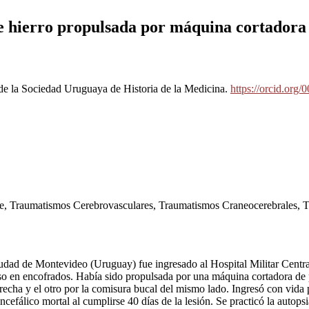
de hierro propulsada por máquina cortadora
e la Sociedad Uruguaya de Historia de la Medicina.
https://orcid.org
ge, Traumatismos Cerebrovasculares, Traumatismos Craneocerebrales, 
iudad de Montevideo (Uruguay) fue ingresado al Hospital Militar Centra
 uso en encofrados. Había sido propulsada por una máquina cortadora de
recha y el otro por la comisura bucal del mismo lado. Ingresó con vida 
 encefálico mortal al cumplirse 40 días de la lesión. Se practicó la auto