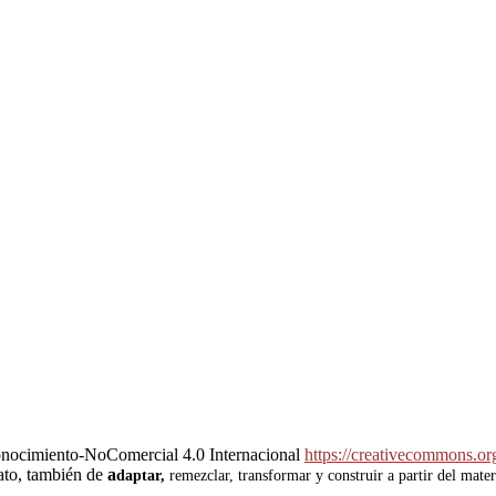
onocimiento-NoComercial 4.0 Internacional
https://creativecommons.org
mato, también de
a
daptar,
remezclar, transformar y construir a partir del mater