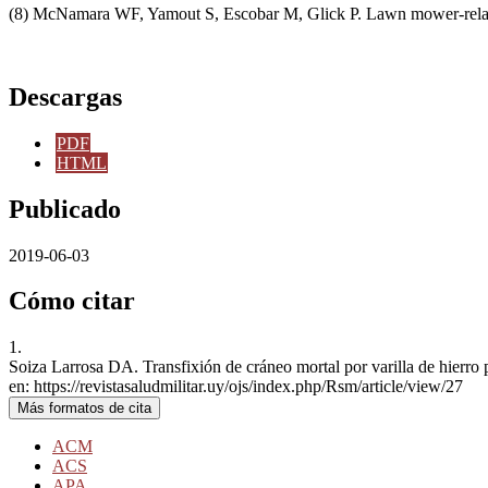
(8) McNamara WF, Yamout S, Escobar M, Glick P. Lawn mower-related 
Descargas
PDF
HTML
Publicado
2019-06-03
Cómo citar
1.
Soiza Larrosa DA. Transfixión de cráneo mortal por varilla de hierro 
en: https://revistasaludmilitar.uy/ojs/index.php/Rsm/article/view/27
Más formatos de cita
ACM
ACS
APA