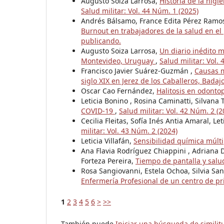
Augusto Soiza Larrosa,
Historia de la hig
Salud militar: Vol. 44 Núm. 1 (2025)
Andrés Bálsamo, France Edita Pérez Ramos 
Burnout en trabajadores de la salud en el
publicando.
Augusto Soiza Larrosa,
Un diario inédito m
Montevideo, Uruguay
,
Salud militar: Vol.
Francisco Javier Suárez-Guzmán ,
Causas m
siglo XIX en Jerez de los Caballeros, Bada
Oscar Cao Fernández,
Halitosis en odonto
Leticia Bonino , Rosina Caminatti, Silvan
COVID-19
,
Salud militar: Vol. 42 Núm. 2 (
Cecilia Fleitas, Sofía Inés Antia Amaral, Let
militar: Vol. 43 Núm. 2 (2024)
Leticia Villafán,
Sensibilidad química múlt
Ana Flavia Rodríguez Chiappini , Adriana 
Forteza Pereira,
Tiempo de pantalla y sal
Rosa Sangiovanni, Estela Ochoa, Silvia Sa
Enfermería Profesional de un centro de pr
1
2
3
4
5
6
>
>>
También puede
Iniciar una búsqueda de simili