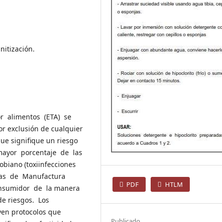
nitización.
r alimentos (ETA) se
or exclusión de cualquier
que signifique un riesgo
 mayor porcentaje de las
biano (toxiinfecciones
icas de Manufactura
PDF
HTLM
nsumidor de la manera
de riesgos. Los
yen protocolos que
Publicado