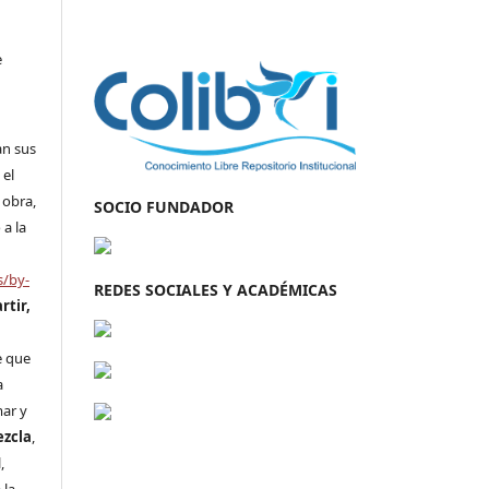
e
an sus
 el
 obra,
SOCIO FUNDADOR
 a la
s/by-
REDES SOCIALES Y ACADÉMICAS
rtir,
n
e que
a
mar y
ezcla
,
,
 la