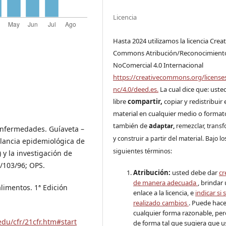
Licencia
Hasta 2024 utilizamos la licencia Creat
Commons Atribución/Reconocimient
NoComercial 4.0 Internacional
https://creativecommons.org/license
nc/4.0/deed.es.
La cual dice que: uste
libre
compartir,
copiar y redistribuir 
material en cualquier medio o format
también de
a
daptar,
remezclar, trans
 Enfermedades. Guíaveta –
y construir a partir del material. Bajo lo
ilancia epidemiológica de
siguientes términos:
y la investigación de
S/103/96; OPS.
Atribución:
usted debe dar
cr
de manera adecuada
, brindar
limentos. 1ª Edición
enlace a la licencia, e
indicar si 
realizado cambios
. Puede hace
cualquier forma razonable, pe
edu/cfr/21cfr.htm#start
de forma tal que sugiera que u