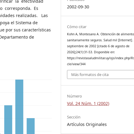
rificar la efectividad
2002-09-30
do corresponda. Es
ividades realizadas. Las
apoya el Sistema de
Cómo citar
que por sus características
Kohn A, Montesano A. Obtención de alimento
l Departamento de
sanitariamente seguros. Salud mil [Internet].
septiembre de 2002 [citado 6 de agosto de
2026];24(1):31-53. Disponible en:
https://revistasaludmilitar.uy/ojs/index.php/R
cle/view/344
Más formatos de cita
Número
Vol. 24 Núm. 1 (2002)
Sección
Artículos Originales