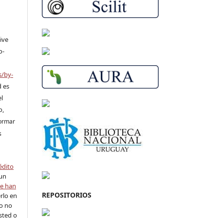
ive
o-
s/by-
d es
el
o,
formar
s
édito
 un
se han
REPOSITORIOS
rlo en
ro no
sted o