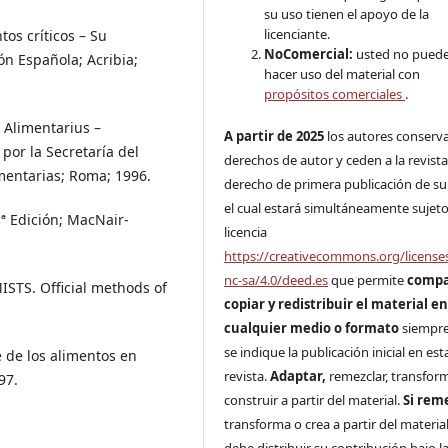
su uso tienen el apoyo de la
licenciante.
tos críticos – Su
NoComercial:
usted no pued
ión Española; Acribia;
hacer uso del material con
propósitos comerciales
.
Alimentarius –
A partir de 2025
los autores conserv
 por la Secretaría del
derechos de autor y ceden a la revista
entarias; Roma; 1996.
derecho de primera publicación de su
el cual estará simultáneamente sujeto
ª Edición; MacNair-
licencia
https://creativecommons.org/license
nc-sa/4.0/deed.es
que permite
compa
STS. Official methods of
copiar y redistribuir el material e
cualquier medio o formato
siempr
se indique la publicación inicial en est
e de los alimentos en
revista.
Adaptar,
remezclar, transfor
97.
construir a partir del material.
Si rem
transforma o crea a partir del material
debe distribuir su contribución bajo la