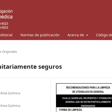
ditorial
Normas de publicación
Acerca de
Código de
s Originales
nitariamente seguros
 Área Química.
 Área Química.