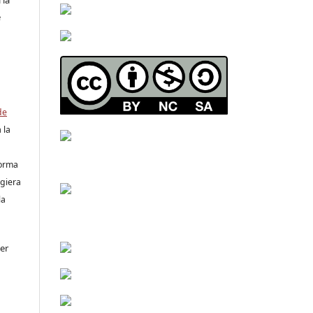
e
s
de
 la
forma
ugiera
la
er