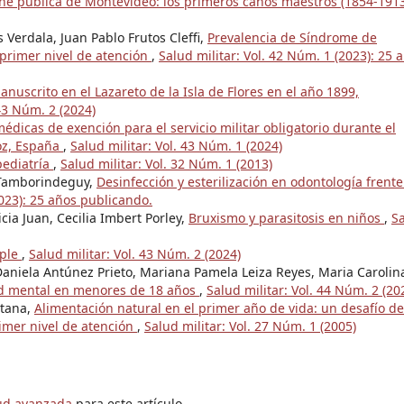
iene pública de Montevideo: los primeros caños maestros (1854-191
Verdala, Juan Pablo Frutos Cleffi,
Prevalencia de Síndrome de
 primer nivel de atención
,
Salud militar: Vol. 42 Núm. 1 (2023): 25 
anuscrito en el Lazareto de la Isla de Flores en el año 1899,
 43 Núm. 2 (2024)
édicas de exención para el servicio militar obligatorio durante el
joz, España
,
Salud militar: Vol. 43 Núm. 1 (2024)
pediatría
,
Salud militar: Vol. 32 Núm. 1 (2013)
a Tamborindeguy,
Desinfección y esterilización en odontología frente
2023): 25 años publicando.
icia Juan, Cecilia Imbert Porley,
Bruxismo y parasitosis en niños
,
S
iple
,
Salud militar: Vol. 43 Núm. 2 (2024)
Daniela Antúnez Prieto, Mariana Pamela Leiza Reyes, Maria Carolin
ud mental en menores de 18 años
,
Salud militar: Vol. 44 Núm. 2 (20
ntana,
Alimentación natural en el primer año de vida: un desafío de
imer nivel de atención
,
Salud militar: Vol. 27 Núm. 1 (2005)
tud avanzada
para este artículo.