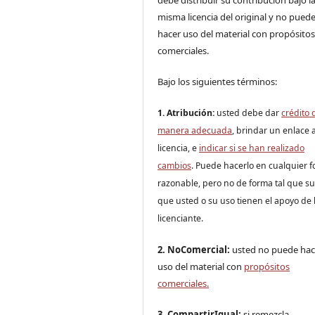
misma licencia del original y no pued
hacer uso del material con propósito
comerciales.
Bajo los siguientes términos:
1. Atribución:
u
sted debe dar
crédito 
manera adecuada
, brindar un enlace a
licencia, e
indicar si se han realizado
cambios
. Puede hacerlo en cualquier 
razonable, pero no de forma tal que s
que usted o su uso tienen el apoyo de 
licenciante.
2. NoComercial:
usted no puede hac
uso del material con
propósitos
comerciales.
3. CompartirIgual:
si remezcla,