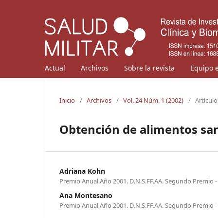
Actual
Archivos
Sobre la revista
Equipo e
Inicio
/
Archivos
/
Vol. 24 Núm. 1 (2002)
/
Artículo
Obtención de alimentos sa
Adriana Kohn
Premio Anual Año 2001. D.N.S.FF.AA. Segundo Premio -
Ana Montesano
Premio Anual Año 2001. D.N.S.FF.AA. Segundo Premio -